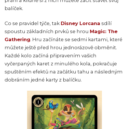
přání a klidně si z nich můžete začít stavět svůj
balíček.
Co se pravidel týče, tak
Disney Lorcana
sdílí
spoustu základních prvků se hrou
Magic: The
Gathering
. Hru začínáte se sedmi kartami, které
můžete ještě před hrou jednorázově obměnit.
Každé kolo začíná připravením vašich
vyčerpaných karet z minulého kola, pokračuje
spuštěním efektů na začátku tahu a následným
dobráním jedné karty z balíčku.