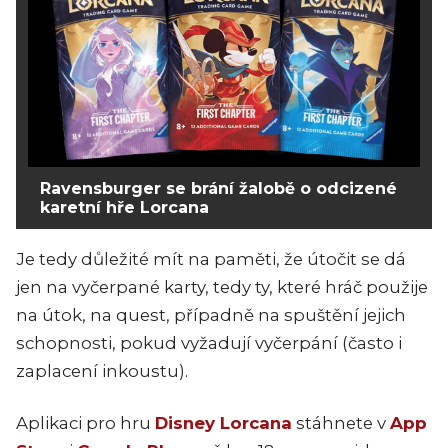
Ravensburger se brání žalobě o odcizené
karetní hře Lorcana
Je tedy důležité mít na paměti, že útočit se dá
jen na vyčerpané karty, tedy ty, které hráč použije
na útok, na quest, případně na spuštění jejich
schopnosti, pokud vyžadují vyčerpání (často i
zaplacení inkoustu).
Aplikaci pro hru
Disney Lorcana
stáhnete v
App