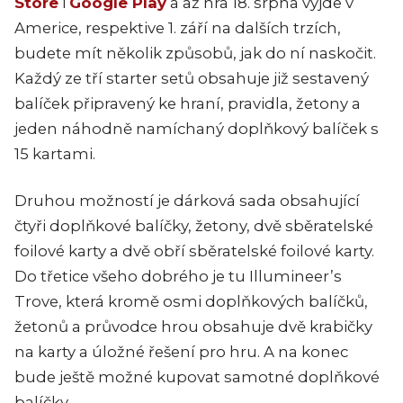
Store
i
Google Play
a až hra 18. srpna vyjde v
Americe, respektive 1. září na dalších trzích,
budete mít několik způsobů, jak do ní naskočit.
Každý ze tří starter setů obsahuje již sestavený
balíček připravený ke hraní, pravidla, žetony a
jeden náhodně namíchaný doplňkový balíček s
15 kartami.
Druhou možností je dárková sada obsahující
čtyři doplňkové balíčky, žetony, dvě sběratelské
foilové karty a dvě obří sběratelské foilové karty.
Do třetice všeho dobrého je tu Illumineer’s
Trove, která kromě osmi doplňkových balíčků,
žetonů a průvodce hrou obsahuje dvě krabičky
na karty a úložné řešení pro hru. A na konec
bude ještě možné kupovat samotné doplňkové
balíčky.