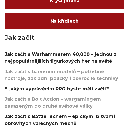
Krycí jména
Na křídlech
Jak začít
Jak začít s Warhammerem 40,000 – jednou z
nejpopulárnějších figurkových her na světě
Jak začít s barvením modelů – potřebné
nástroje, základní poučky i pokročilé techniky
S jakým vyprávěcím RPG byste měli začít?
Jak začít s Bolt Action – wargamingem
zasazeným do druhé světové války
Jak začít s BattleTechem – epickými bitvami
obrovitých válečných mechů