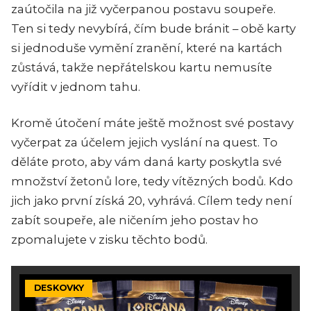
zaútočila na již vyčerpanou postavu soupeře.
Ten si tedy nevybírá, čím bude bránit – obě karty
si jednoduše vymění zranění, které na kartách
zůstává, takže nepřátelskou kartu nemusíte
vyřídit v jednom tahu.
Kromě útočení máte ještě možnost své postavy
vyčerpat za účelem jejich vyslání na quest. To
děláte proto, aby vám daná karty poskytla své
množství žetonů lore, tedy vítězných bodů. Kdo
jich jako první získá 20, vyhrává. Cílem tedy není
zabít soupeře, ale ničením jeho postav ho
zpomalujete v zisku těchto bodů.
DESKOVKY