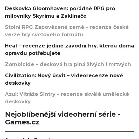
Deskovka Gloomhaven: pořádné RPG pro
milovníky Skyrimu a Zaklínače
Stolní RPG Zapovězené země – recenze české
verze hry světového formátu
Heat – recenze jediné závodní hry, kterou doma
opravdu potřebujete
Zombicide – desková hra plná živých i mrtvých
Civilization: Nový úsvit – videorecenze nové
deskovky
Azul: Vitráže Sintry - recenze skvělé umělecké
deskovky
Nejoblíbenější videoherní série -
Games.cz