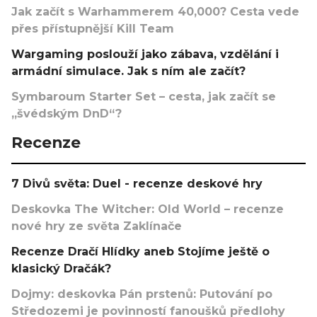
Jak začít s Warhammerem 40,000? Cesta vede
přes přístupnější Kill Team
Wargaming poslouží jako zábava, vzdělání i
armádní simulace. Jak s ním ale začít?
Symbaroum Starter Set – cesta, jak začít se
„švédským DnD“?
Recenze
7 Divů světa: Duel - recenze deskové hry
Deskovka The Witcher: Old World – recenze
nové hry ze světa Zaklínače
Recenze Dračí Hlídky aneb Stojíme ještě o
klasický Dračák?
Dojmy: deskovka Pán prstenů: Putování po
Středozemi je povinností fanoušků předlohy