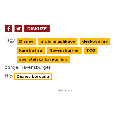
DISKUZE
Tagy:
Disney
mobilní aplikace
deskové hry
karetní hra
Ravensburger
TCG
sběratelská karetní hra
Zdroje:
Ravensburger
Hry:
Disney Lorcana