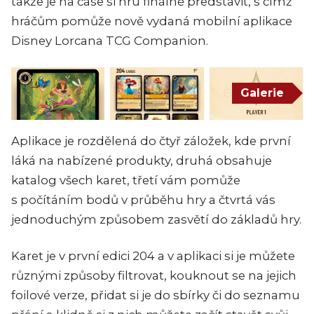
takže je na čase si hru finálně představit, s čímž
hráčům pomůže nově vydaná mobilní aplikace
Disney Lorcana TCG Companion.
Galerie
Aplikace je rozdělená do čtyř záložek, kde první
láká na nabízené produkty, druhá obsahuje
katalog všech karet, třetí vám pomůže
s počítáním bodů v průběhu hry a čtvrtá vás
jednoduchým způsobem zasvětí do základů hry.
Karet je v první edici 204 a v aplikaci si je můžete
různými způsoby filtrovat, kouknout se na jejich
foilové verze, přidat si je do sbírky či do seznamu