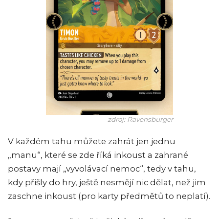
zdroj: Ravensburger
V každém tahu můžete zahrát jen jednu
„manu“, které se zde říká inkoust a zahrané
postavy mají „vyvolávací nemoc“, tedy v tahu,
kdy přišly do hry, ještě nesmějí nic dělat, než jim
zaschne inkoust (pro karty předmětů to neplatí).