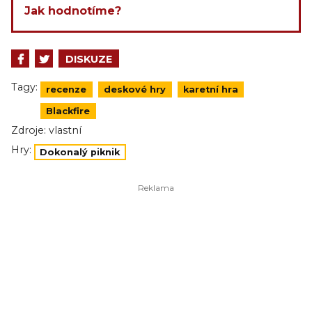
Jak hodnotíme?
DISKUZE
Tagy:
recenze
deskové hry
karetní hra
Blackfire
Zdroje:
vlastní
Hry:
Dokonalý piknik