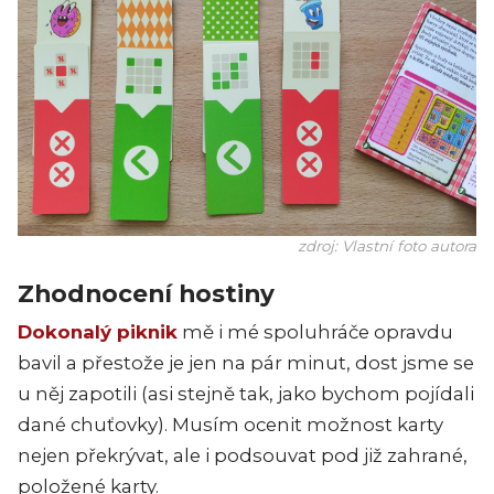
zdroj: Vlastní foto autora
Zhodnocení hostiny
Dokonalý piknik
mě i mé spoluhráče opravdu
bavil a přestože je jen na pár minut, dost jsme se
u něj zapotili (asi stejně tak, jako bychom pojídali
dané chuťovky). Musím ocenit možnost karty
nejen překrývat, ale i podsouvat pod již zahrané,
položené karty.