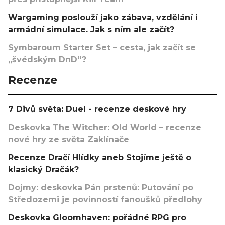
Wargaming poslouží jako zábava, vzdělání i
armádní simulace. Jak s ním ale začít?
Symbaroum Starter Set – cesta, jak začít se
„švédským DnD“?
Recenze
7 Divů světa: Duel - recenze deskové hry
Deskovka The Witcher: Old World – recenze
nové hry ze světa Zaklínače
Recenze Dračí Hlídky aneb Stojíme ještě o
klasický Dračák?
Dojmy: deskovka Pán prstenů: Putování po
Středozemi je povinností fanoušků předlohy
Deskovka Gloomhaven: pořádné RPG pro