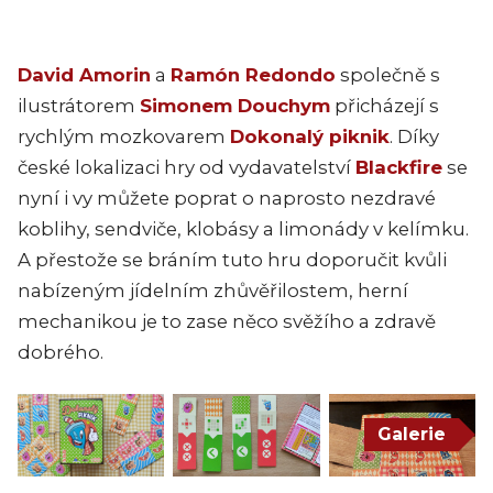
David Amorin
a
Ramón Redondo
společně s
ilustrátorem
Simonem Douchym
přicházejí s
rychlým mozkovarem
Dokonalý piknik
. Díky
české lokalizaci hry od vydavatelství
Blackfire
se
nyní i vy můžete poprat o naprosto nezdravé
koblihy, sendviče, klobásy a limonády v kelímku.
A přestože se bráním tuto hru doporučit kvůli
nabízeným jídelním zhůvěřilostem, herní
mechanikou je to zase něco svěžího a zdravě
dobrého.
Galerie