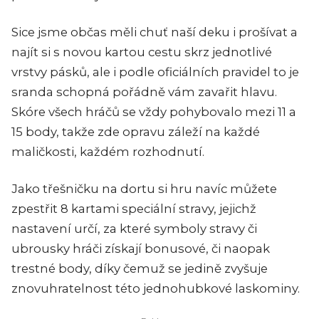
Sice jsme občas měli chuť naší deku i prošívat a
najít si s novou kartou cestu skrz jednotlivé
vrstvy pásků, ale i podle oficiálních pravidel to je
sranda schopná pořádně vám zavařit hlavu.
Skóre všech hráčů se vždy pohybovalo mezi 11 a
15 body, takže zde opravu záleží na každé
maličkosti, každém rozhodnutí.
Jako třešničku na dortu si hru navíc můžete
zpestřit 8 kartami speciální stravy, jejichž
nastavení určí, za které symboly stravy či
ubrousky hráči získají bonusové, či naopak
trestné body, díky čemuž se jedině zvyšuje
znovuhratelnost této jednohubkové laskominy.