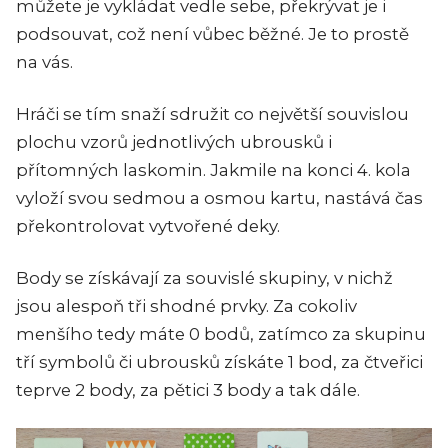
můžete je vykládat vedle sebe, překrývat je i
podsouvat, což není vůbec běžné. Je to prostě
na vás.
Hráči se tím snaží sdružit co největší souvislou
plochu vzorů jednotlivých ubrousků i
přítomných laskomin. Jakmile na konci 4. kola
vyloží svou sedmou a osmou kartu, nastává čas
překontrolovat vytvořené deky.
Body se získávají za souvislé skupiny, v nichž
jsou alespoň tři shodné prvky. Za cokoliv
menšího tedy máte 0 bodů, zatímco za skupinu
tří symbolů či ubrousků získáte 1 bod, za čtveřici
teprve 2 body, za pětici 3 body a tak dále.