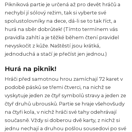
Pikniková partie je určená až pro devět hráčů a
nechybí jí sólový režim, tak si vyberte své
spolustolovníky na dece, dá-li se to tak říct, a
hurá na sběr dobrůtek! (Tímto termínem vás
pravidla zahltí a je těžké během čtení pravidel
nevyskočit z kůže. Naštěstí jsou krátká,
jednoduchá a stačí je přečíst jen jednou.)
Hurá na piknik!
Hráči před samotnou hrou zamíchají 72 karet v
podobě pásků se třemi čtverci, na nichž se
vyskytuje jeden ze čtyř symbolů stravy a jeden ze
čtyř druhů ubrousků. Partie se hraje všehovšudy
na čtyři kola, v nichž hráči své tahy odehrávají
současně. Vždy si doberou dvě karty, z nichž si
jednu nechají a druhou pošlou sousedovi po své