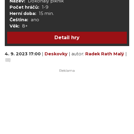
Název:
Dokonalý piknik
Počet hráčů:
1-9
Herní doba:
15 min.
Čeština:
ano
Věk:
8+
Detail hry
4. 9. 2023 17:00
|
Deskovky
| autor:
Radek Rath Malý
|