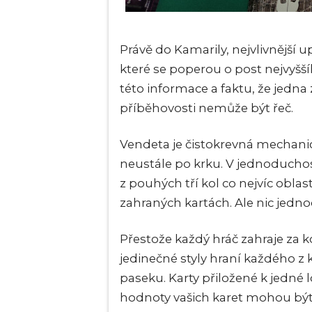
Právě do Kamarily, nejvlivnější 
které se poperou o post nejvyšš
této informace a faktu, že jedna
příběhovosti nemůže být řeč.
Vendeta je čistokrevná mechanick
neustále po krku. V jednoducho
z pouhých tří kol co nejvíc obla
zahraných kartách. Ale nic jed
Přestože každý hráč zahraje za ko
jedinečné styly hraní každého z
paseku. Karty přiložené k jedné
hodnoty vašich karet mohou být