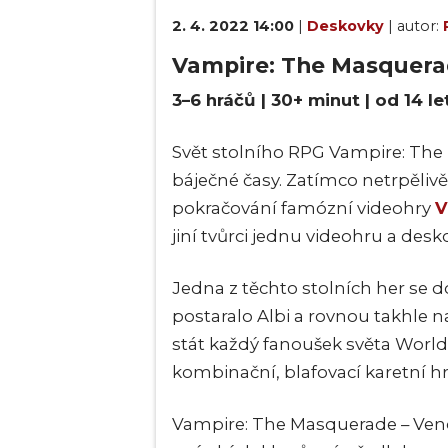
2. 4. 2022 14:00
|
Deskovky
| autor:
Vampire: The Masquera
3–6 hráčů | 30+ minut | od 14 le
Svět stolního RPG Vampire: The
báječné časy. Zatímco netrpěli
pokračování famózní videohry
V
jiní tvůrci jednu videohru a des
Jedna z těchto stolních her se do
postaralo Albi a rovnou takhle 
stát každý fanoušek světa World
kombinační, blafovací karetní hr
Vampire: The Masquerade – Vend