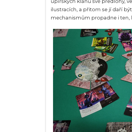
upírských klanů své předlohy, ve
ilustracích, a přitom se jí daří b
mechanismům propadne i ten, ko