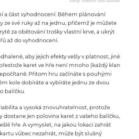
zdroj: Vlastní foto autora
ání a část vyhodnocení. Během plánování
y ze své ruky až na jednu, přičemž je můžete
ě za obětování trošky vlastní krve, a ukrýt
eřů až do vyhodnocení.
haleně, aby jejich efekty vešly v platnost, jiné
A přestože karet ve hře není mnoho (každý klan
 nepočítaně. Přitom hru začínáte s pouhými
ém kole dobíráte a vybíráte jednu ze dvou
o balíčku.
riabilita a vysoká znovuhratelnost, protože
dostane jen polovina karet z vašeho balíčku,
dešlé hře. A vymyslet, na jakou lokaci zahrát
u kartu vůbec nezahrát, může být slušný