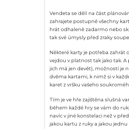
Vendeta se dělí na část plánov
zahrajete postupně všechny kart
hrát odhaleně zadarmo nebo skryt
tak své úmysly před zraky soup
Některé karty je potřeba zahrát od
vejdou v platnost tak jako tak. 
jich má jen devět), možností je
dvěma kartami, k nimž si v každ
karet z vršku vašeho soukroméh
Tím je ve hře zajištěna slušná va
během každé hry se vám do ruky 
navíc v jiné konstelaci než v pře
jakou kartu z ruky a jakou jedn