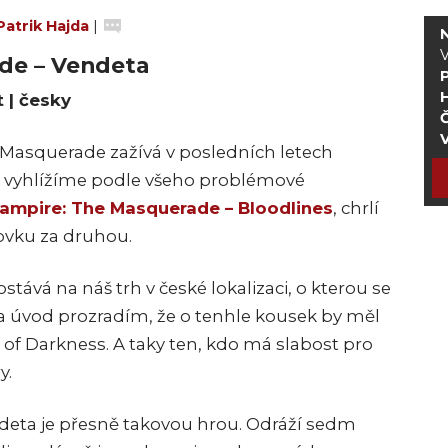
Patrik Hajda
|
de – Vendeta
t | česky
Č
 Masquerade zažívá v posledních letech
vě vyhlížíme podle všeho problémové
ampire: The Masquerade – Bloodlines
, chrlí
kovku za druhou.
stává na náš trh v české lokalizaci, o kterou se
na úvod prozradím, že o tenhle kousek by měl
 of Darkness. A taky ten, kdo má slabost pro
y.
eta je přesně takovou hrou. Odráží sedm