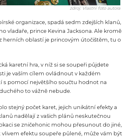
zdroj: Vlastní foto autora
upírské organizace, spadá sedm zdejších klanů,
ího vladaře, prince Kevina Jacksona. Ale kromě
 z herních oblastí je princovým útočištěm, tu o
á karetní hra, v níž si se soupeři půjdete
sti je vaším cílem ovládnout v každém
stí s pomocí největšího součtu hodnot na
noduchého to vážně nebude.
lo stejný počet karet, jejich unikátní efekty a
 klanů nadělají z vašich plánů neskutečnou
 lokaci se zničehonic mohou přesunout do jiné,
 vlivem efektu soupeře půlené, může vám být