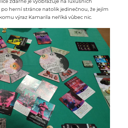
lice zdárně je vyobrazuje na luxusních
ýt po herní stránce natolik jedinečnou, že jejím
mu výraz Kamarila neříká vůbec nic.