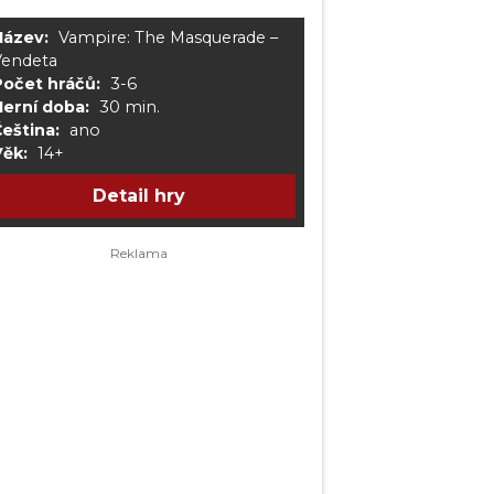
Název:
Vampire: The Masquerade –
Vendeta
Počet hráčů:
3-6
Herní doba:
30 min.
eština:
ano
Věk:
14+
Detail hry