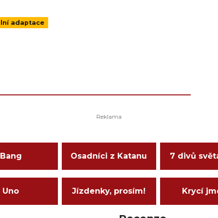
lní adaptace
Bang
Osadníci z Katanu
7 divů svět
Uno
Jízdenky, prosím!
Krycí j