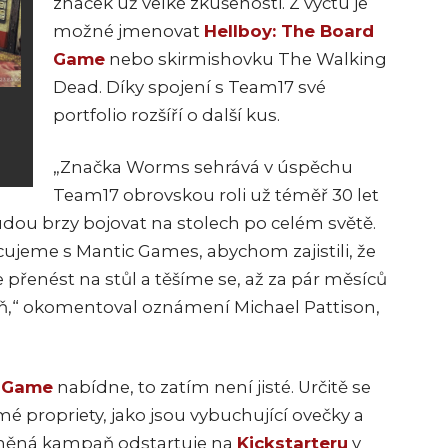
značek už velké zkušenosti. Z výčtu je
možné jmenovat
Hellboy: The Board
Game
nebo skirmishovku The Walking
Dead. Díky spojení s Team17 své
portfolio rozšíří o další kus.
„Značka Worms sehrává v úspěchu
Team17 obrovskou roli už téměř 30 let
budou brzy bojovat na stolech po celém světě.
ujeme s Mantic Games, abychom zajistili, že
přenést na stůl a těšíme se, až za pár měsíců
“ okomentoval oznámení Michael Pattison,
 Game
nabídne, to zatím není jisté. Určitě se
é propriety, jako jsou vybuchující ovečky a
zmíněná kampaň odstartuje na
Kickstarteru
v