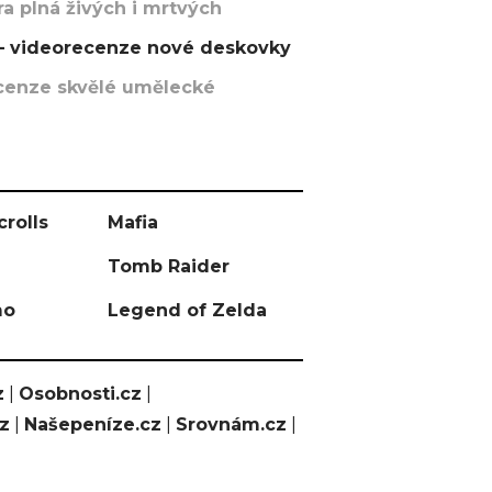
a plná živých i mrtvých
t – videorecenze nové deskovky
recenze skvělé umělecké
crolls
Mafia
Tomb Raider
mo
Legend of Zelda
z
|
Osobnosti.cz
|
cz
|
Našepeníze.cz
|
Srovnám.cz
|