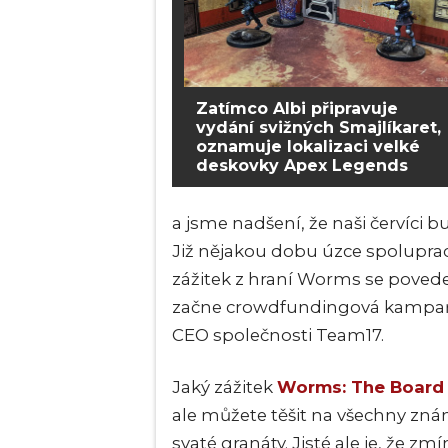
Zatímco Albi připravuje
vydání svižných Smajlíkaret,
oznamuje lokalizaci velké
deskovky Apex Legends
a jsme nadšení, že naši červíci 
Již nějakou dobu úzce spoluprac
zážitek z hraní Worms se povede 
začne crowdfundingová kampaň,
CEO společnosti Team17.
Jaký zážitek
Worms: The Board
ale můžete těšit na všechny znám
svaté granáty. Jisté ale je, že 