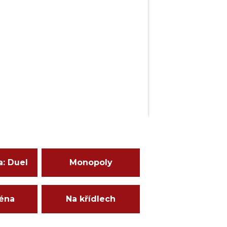
a: Duel
Monopoly
ména
Na křídlech