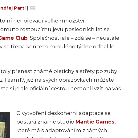
ndřej Partl
|
olní her převádí velké množství
tomuto rostoucímu jevu posledních let se
Game Club
. Společnosti ale – zdá se – neustále
dy se třeba koncem minulého týdne odhalilo
stoly přenést známé pletichy a střety po zuby
 z Team17, jež na svých obrazovkách můžete
te si je ale oficiální cestou nemohli vzít na váš
O vytvoření deskoherní adaptace se
postará známé studio
Mantic Games
,
které má s adaptováním známých