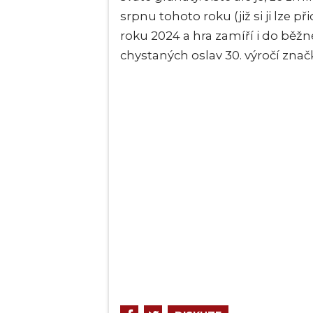
srpnu tohoto roku (již si ji lze 
roku 2024 a hra zamíří i do běžné
chystaných oslav 30. výročí značk