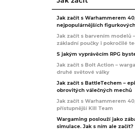
Jak začít
Jak začít s Warhammerem 40,
nejpopulárnějších figurkových
Jak začít s barvením modelů –
základní poučky i pokročilé t
S jakým vyprávěcím RPG byste
Jak začít s Bolt Action – w
druhé světové války
Jak začít s BattleTechem – ep
obrovitých válečných mechů
Jak začít s Warhammerem 40,
přístupnější Kill Team
Wargaming poslouží jako zába
simulace. Jak s ním ale začít?