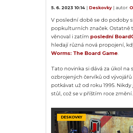
5. 6. 2023 10:14
|
Deskovky
| autor:
O
V poslední době se do podoby st
popkulturních značek. Ostatně 
věnoval i zatím
poslední Board
hledají různá nová propojení, k
Worms: The Board Game
.
Tato novinka si dává za úkol na 
ozbrojených červíků od vývojářů
potkávat už od roku 1995. Nikdy js
stůl, což se v příštím roce změní.
DESKOVKY