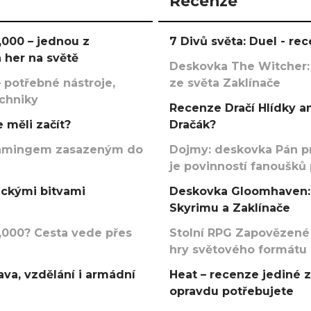
Recenze
000 – jednou z
7 Divů světa: Duel - r
 her na světě
Deskovka The Witcher:
 potřebné nástroje,
ze světa Zaklínače
echniky
Recenze Dračí Hlídky an
 měli začít?
Dračák?
argamingem zasazeným do
Dojmy: deskovka Pán p
je povinností fanoušků
ickými bitvami
Deskovka Gloomhaven: 
Skyrimu a Zaklínače
000? Cesta vede přes
Stolní RPG Zapovězené
hry světového formátu
va, vzdělání i armádní
Heat – recenze jediné 
opravdu potřebujete