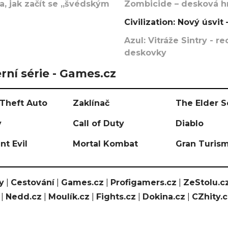
, jak začít se „švédským
Zombicide – desková hr
Civilization: Nový úsvi
Azul: Vitráže Sintry - 
deskovky
rní série - Games.cz
Theft Auto
Zaklínač
The Elder S
y
Call of Duty
Diablo
nt Evil
Mortal Kombat
Gran Turis
y
|
Cestování
|
Games.cz
|
Profigamers.cz
|
ZeStolu.c
|
Nedd.cz
|
Moulík.cz
|
Fights.cz
|
Dokina.cz
|
CZhity.