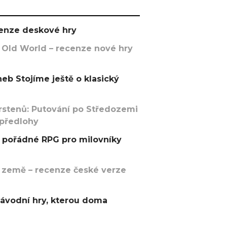
ecenze deskové hry
 Old World – recenze nové hry
eb Stojíme ještě o klasický
rstenů: Putování po Středozemi
 předlohy
pořádné RPG pro milovníky
 země – recenze české verze
závodní hry, kterou doma