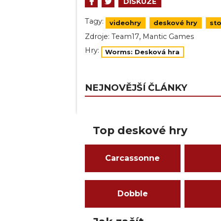
DISKUZE
Tagy:
videohry
deskové hry
sto
,
Zdroje:
Team17
Mantic Games
Hry:
Worms: Desková hra
NEJNOVĚJŠÍ ČLÁNKY
Top deskové hry
Carcassonne
Dobble