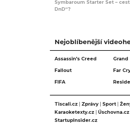
Symbaroum Starter Set – cesta
DnD“?
Nejoblíbenější videohe
Assassin's Creed
Grand 
Fallout
Far Cr
FIFA
Reside
Tiscali.cz
|
Zprávy
|
Sport
|
Žen
Karaoketexty.cz
|
Úschovna.cz
StartupInsider.cz