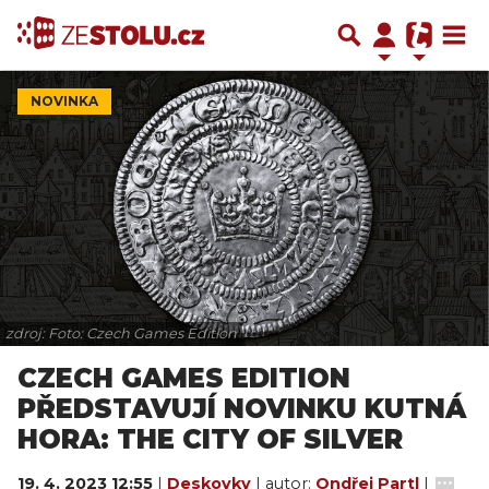
NOVINKA
zdroj: Foto: Czech Games Edition
CZECH GAMES EDITION
PŘEDSTAVUJÍ NOVINKU KUTNÁ
HORA: THE CITY OF SILVER
19. 4. 2023 12:55
|
Deskovky
| autor:
Ondřej Partl
|