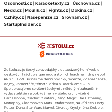
Osobnosti.cz
|
Karaoketexty.cz
|
Úschovna.cz
|
Nedd.cz
|
Moulík.cz
|
Fights.cz
|
Dokina.cz
|
CZhity.cz
|
Našepeníze.cz
|
Srovnám.cz
|
StartupInsider.cz
ZeStolu.cz je český zpravodajský a databázový herní web o
deskových hrách, wargamingu a stolních hrách na hrdiny neboli
RPG či TTRPG. Přinášíme denní novinky, recenze, videorecenze,
dojmy, komentáře, témata, videa a BoardGame Club.
Spolupracujeme se všemi českými a některými zahraničními
vydavatelstvími a pokrýváme hry všeho druhu včetně
Carcassonne, Osadníci z Katanu, Bang, Magic: The Gathering,
Monopoly, Gloomhaven, Mars: Teraformace, Na křídlech, Harry
Potter, Duna, Star Wars, Marvel, Divukraj, Krycí jména, Dobble,