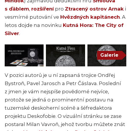
Mindok
) zajímavou deduktivní hru
Smlouva
s ďáblem
,
rozšíření
pro
Ztracený ostrov Arnak
i
vesmírné putování ve
Hvězdných kapitánech
. A
letos dojde na novinku
Kutná Hora: The City of
Silver
.
Galerie
V pozici autorů je u ní zapsaná trojice Ondřej
Bystroň, Pavel Jarosch a Petr Čáslava. Poslední
z jmen je vám nejspíše povědomé nejvíce,
protože se jedná o prominentní postavu na
tuzemské deskoherní scéně a šéfredaktora
projektu Deskofobie. O vizuální stránku se zase
postaral Milan Vavroň, jehož tvorbu můžete znát