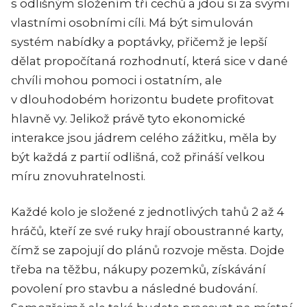
s odlišným složením tří cechů a jdou si za svými
vlastními osobními cíli. Má být simulován
systém nabídky a poptávky, přičemž je lepší
dělat propočítaná rozhodnutí, která sice v dané
chvíli mohou pomoci i ostatním, ale
v dlouhodobém horizontu budete profitovat
hlavně vy. Jelikož právě tyto ekonomické
interakce jsou jádrem celého zážitku, měla by
být každá z partií odlišná, což přináší velkou
míru znovuhratelnosti.
Každé kolo je složené z jednotlivých tahů 2 až 4
hráčů, kteří ze své ruky hrají oboustranné karty,
čímž se zapojují do plánů rozvoje města. Dojde
třeba na těžbu, nákupy pozemků, získávání
povolení pro stavbu a následné budování.