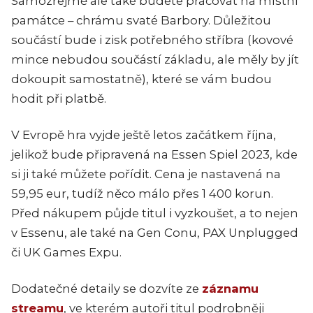
Samozřejmě ale také budete pracovat na místní
památce – chrámu svaté Barbory. Důležitou
součástí bude i zisk potřebného stříbra (kovové
mince nebudou součástí základu, ale měly by jít
dokoupit samostatně), které se vám budou
hodit při platbě.
V Evropě hra vyjde ještě letos začátkem října,
jelikož bude připravená na Essen Spiel 2023, kde
si ji také můžete pořídit. Cena je nastavená na
59,95 eur, tudíž něco málo přes 1 400 korun.
Před nákupem půjde titul i vyzkoušet, a to nejen
v Essenu, ale také na Gen Conu, PAX Unplugged
či UK Games Expu.
Dodatečné detaily se dozvíte ze
záznamu
streamu
, ve kterém autoři titul podrobněji