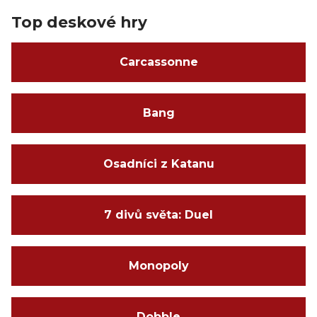
Top deskové hry
Carcassonne
Bang
Osadníci z Katanu
7 divů světa: Duel
Monopoly
Dobble