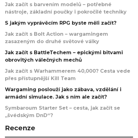
Jak začít s barvením modelů – potřebné
nástroje, základní poučky i pokročilé techniky
S jakým vyprávěcím RPG byste měli začít?
Jak začít s Bolt Action – wargamingem
zasazeným do druhé světové války
Jak začít s BattleTechem – epickými bitvami
obrovitých válečných mechů
Jak začít s Warhammerem 40,000? Cesta vede
přes přístupnější Kill Team
Wargaming poslouží jako zábava, vzdělání i
armádní simulace. Jak s ním ale začít?
Symbaroum Starter Set – cesta, jak začít se
„švédským DnD“?
Recenze