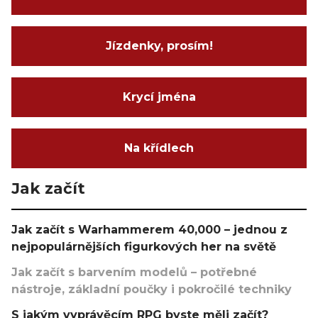
Jízdenky, prosím!
Krycí jména
Na křídlech
Jak začít
Jak začít s Warhammerem 40,000 – jednou z
nejpopulárnějších figurkových her na světě
Jak začít s barvením modelů – potřebné
nástroje, základní poučky i pokročilé techniky
S jakým vyprávěcím RPG byste měli začít?