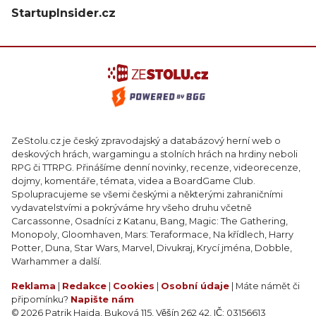
StartupInsider.cz
ZeStolu.cz je český zpravodajský a databázový herní web o
deskových hrách, wargamingu a stolních hrách na hrdiny neboli
RPG či TTRPG. Přinášíme denní novinky, recenze, videorecenze,
dojmy, komentáře, témata, videa a BoardGame Club.
Spolupracujeme se všemi českými a některými zahraničními
vydavatelstvími a pokrýváme hry všeho druhu včetně
Carcassonne, Osadníci z Katanu, Bang, Magic: The Gathering,
Monopoly, Gloomhaven, Mars: Teraformace, Na křídlech, Harry
Potter, Duna, Star Wars, Marvel, Divukraj, Krycí jména, Dobble,
Warhammer a další.
Reklama
|
Redakce
|
Cookies
|
Osobní údaje
| Máte námět či
připomínku?
Napište nám
© 2026 Patrik Hajda, Buková 115, Věšín 262 42, IČ: 03156613