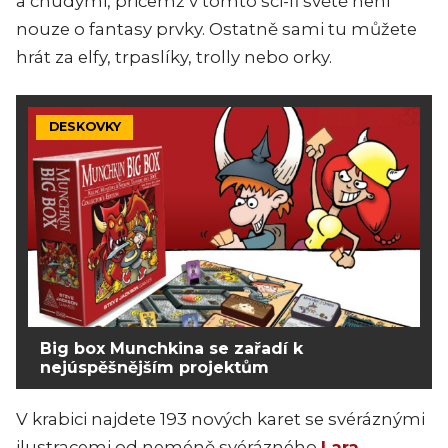
a chudými, přičemž v tomto sci-fi světě není
nouze o fantasy prvky. Ostatně sami tu můžete
hrát za elfy, trpaslíky, trolly nebo orky.
DESKOVKY
Big box Munchkina se zařadí k
nejúspěšnějším projektům
V krabici najdete 193 nových karet se svéráznými
ilustracemi od neméně svérázného
Lara