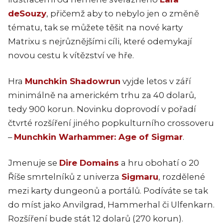
deSouzy
, přičemž aby to nebylo jen o změně
tématu, tak se můžete těšit na nové karty
Matrixu s nejrůznějšími cíli, které odemykají
novou cestu k vítězství ve hře.
Hra
Munchkin Shadowrun
vyjde letos v září
minimálně na americkém trhu za 40 dolarů,
tedy 900 korun. Novinku doprovodí v pořadí
čtvrté rozšíření jiného popkulturního crossoveru
–
Munchkin Warhammer: Age of Sigmar
.
Jmenuje se
Dire Domains
a hru obohatí o 20
Říše smrtelníků z univerza
Sigmaru
, rozdělené
mezi karty dungeonů a portálů. Podíváte se tak
do míst jako Anvilgrad, Hammerhal či Ulfenkarn.
Rozšíření bude stát 12 dolarů (270 korun).