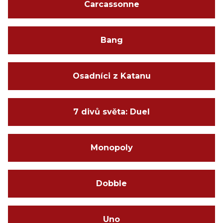
Carcassonne
Bang
Osadníci z Katanu
7 divů světa: Duel
Monopoly
Dobble
Uno