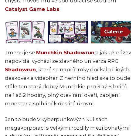
chystá novou hru ve spolupráci se studiem
Catalyst Game Labs
.
Galerie
Jmenuje se
Munchkin Shadowrun
a jak už název
napovídá, vychází ze slavného univerza RPG
Shadowrun
, které se napříč roky dočkalo i jiných
deskovek a videoher. Z herního hlediska to bude
stále ten starý dobrý Munchkin pro 3 až 6 hráčů
na 1 až 2 hodiny, plný otevírání dveří, zabíjení
monster a šplhání k desáté úrovni.
Jen to bude v kyberpunkových kulisách
megakorporací s velkými rozdíly mezi bohatými