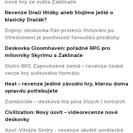
nové hry ze světa Zaklínače
Recenze Dračí Hlídky aneb Stojíme ještě o
klasický Dračák?
Dojmy: deskovka Pán prstenů: Putování po
Středozemi je povinností fanoušků předlohy
Deskovka Gloomhaven: pořádné RPG pro
milovníky Skyrimu a Zaklínače
Stolní RPG Zapovězené země – recenze české
verze hry světového formátu
Heat – recenze jediné závodní hry, kterou doma
opravdu potřebujete
Zombicide – desková hra plná živých i mrtvých
Civilization: Nový úsvit – videorecenze nové
deskovky
Azul: Vitráže Sintry - recenze skvělé umělecké