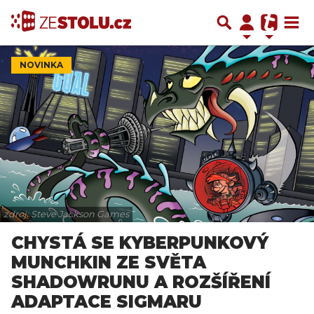
NOVINKA
zdroj: Steve Jackson Games
CHYSTÁ SE KYBERPUNKOVÝ
MUNCHKIN ZE SVĚTA
SHADOWRUNU A ROZŠÍŘENÍ
ADAPTACE SIGMARU