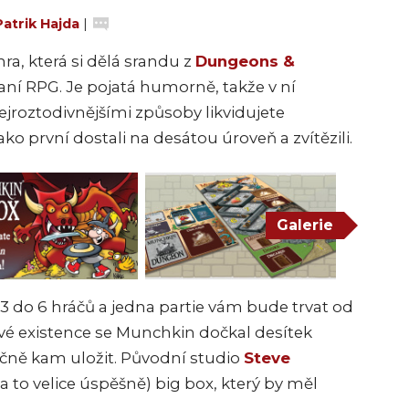
Patrik Hajda
|
ra, která si dělá srandu z
Dungeons &
aní RPG. Je pojatá humorně, takže v ní
jroztodivnějšími způsoby likvidujete
ko první dostali na desátou úroveň a zvítězili.
Galerie
d 3 do 6 hráčů a jedna partie vám bude trvat od
vé existence se Munchkin dočkal desítek
ečně kam uložit. Původní studio
Steve
(a to velice úspěšně) big box, který by měl