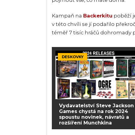
pojmout vše, co máte doma.
Kampaň na
Backerkitu
poběží j
v této chvíli se jí podařilo překr
téměř 7 tisíc hráčů dohromady p
DESKOVKY
Vydavatelství Steve Jackson
Games chystá na rok 2024
spoustu novinek, návratů a
rozšíření Munchkina