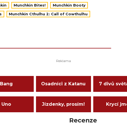
kin
Munchkin Bites!
Munchkin Booty
s
Munchkin Cthulhu 2: Call of Cowthulhu
Bang
Osadníci z Katanu
7 divů svět
Uno
Jízdenky, prosím!
Krycí j
Recenze