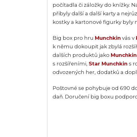
počítadla či záložky do knížky
přibyly další a další karty a nejr
kostky a kartonové figurky byly
Big box pro hru
Munchkin
vás v
k němu dokoupit jak zbylá rozší
dalších produktů jako
Munchkin
s rozšířeními,
Star Munchkin
s r
odvozených her, dodatků a dopl
Poštovné se pohybuje od 690 do 
daň. Doručení big boxu podporo