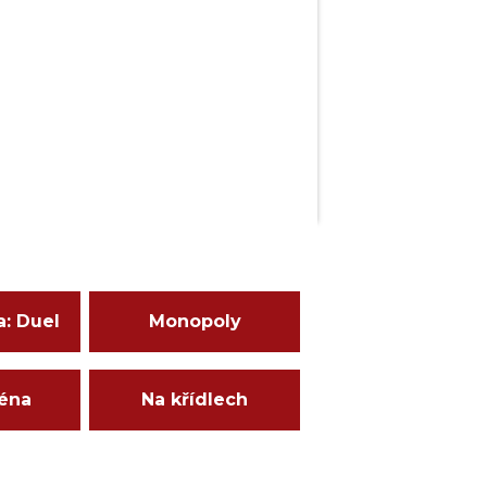
a: Duel
Monopoly
ména
Na křídlech