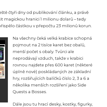
eště čtyři dny od publikování článku, a právě
očit magickou hranici 1 milionu dolarů – tedy
řispělo částkou v přepočtu 23 milionů korun.
Na všechny čeká velká krabice schopná
pojmout na 2 tisíce karet bez obalů,
menší počet s obaly. Tvůrci ale
neprodávají vzduch, takže v krabici
rovnou najdete přes 600 karet (některé
úplně nové) poskládaných ze základní
hry, rozšiřujících balíčků číslo 2, 3 a 6 a
několika menších rozšíření jako Side
Quests a Bosses.
Dále jsou tu hrací desky, kostky, figurky,