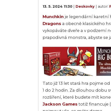
13. 5. 2024 11:30
|
Deskovky
| autor:
Munchkin
je legendární karetní h
Dragons
a obecně klasického hr
vykopáváte dveře a v podzemí ne
prapodivná monstra, abyste se ja
Tato již 13 let stará hra pojme o
1 do 2 hodin. Za dlouhou dobu s
rozšíření, které budete mít kon
Jackson Games
totiž financuje 