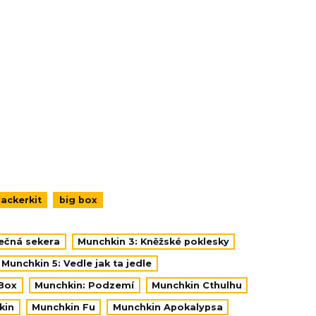
ackerkit
big box
ečná sekera
Munchkin 3: Kněžské poklesky
Munchkin 5: Vedle jak ta jedle
-Box
Munchkin: Podzemí
Munchkin Cthulhu
kin
Munchkin Fu
Munchkin Apokalypsa