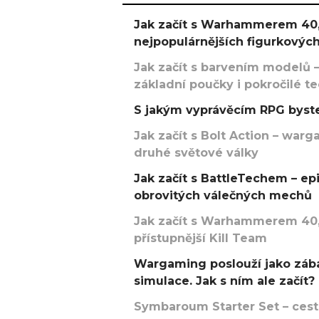
Jak začít s Warhammerem 40,
nejpopulárnějších figurkových
Jak začít s barvením modelů –
základní poučky i pokročilé t
S jakým vyprávěcím RPG byste
Jak začít s Bolt Action – w
druhé světové války
Jak začít s BattleTechem – ep
obrovitých válečných mechů
Jak začít s Warhammerem 40,
přístupnější Kill Team
Wargaming poslouží jako zába
simulace. Jak s ním ale začít?
Symbaroum Starter Set – cesta