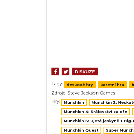
DISKUZE
Tagy:
deskové hry
karetní hra
b
Zdroje:
Steve Jackson Games
Hry:
Munchkin
Munchkin 2: Neskut
Munchkin 4: Království za oře
Munchkin 6: Ujeté jeskyně + Big
Munchkin Quest
Super Munch