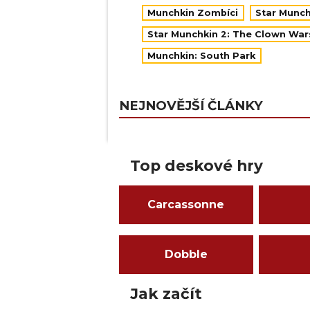
Munchkin Zombíci
Star Munch
Star Munchkin 2: The Clown War
Munchkin: South Park
NEJNOVĚJŠÍ ČLÁNKY
Top deskové hry
Carcassonne
Dobble
Jak začít