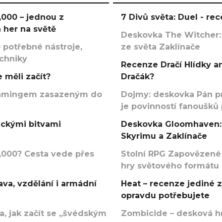
000 – jednou z
7 Divů světa: Duel - r
 her na světě
Deskovka The Witcher:
 potřebné nástroje,
ze světa Zaklínače
echniky
Recenze Dračí Hlídky an
 měli začít?
Dračák?
argamingem zasazeným do
Dojmy: deskovka Pán p
je povinností fanoušků
ickými bitvami
Deskovka Gloomhaven: 
Skyrimu a Zaklínače
000? Cesta vede přes
Stolní RPG Zapovězené
hry světového formátu
va, vzdělání i armádní
Heat – recenze jediné 
opravdu potřebujete
, jak začít se „švédským
Zombicide – desková hr