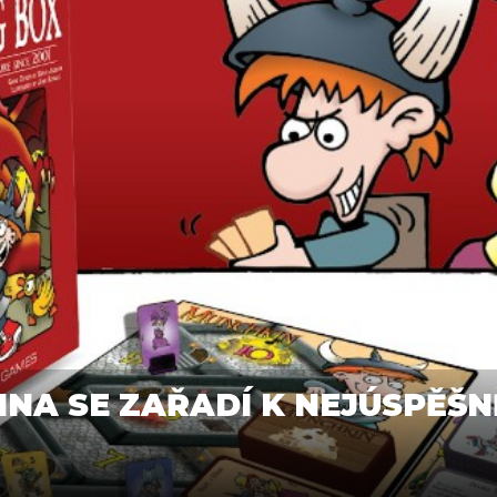
INA SE ZAŘADÍ K NEJÚSPĚŠN