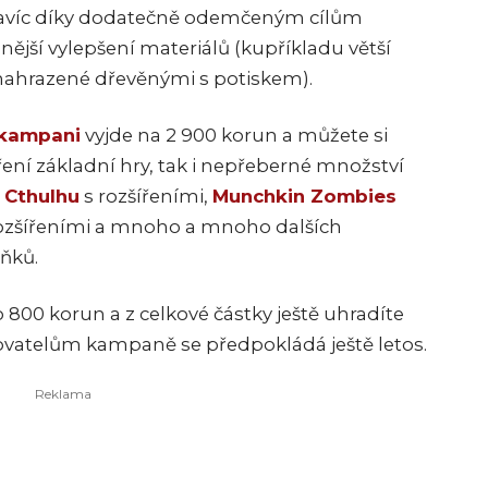
. Navíc díky dodatečně odemčeným cílům
ůznější vylepšení materiálů (kupříkladu větší
 nahrazené dřevěnými s potiskem).
kampani
vyjde na 2 900 korun a můžete si
ření základní hry, tak i nepřeberné množství
 Cthulhu
s rozšířeními,
Munchkin Zombies
ozšířeními a mnoho a mnoho dalších
ňků.
800 korun a z celkové částky ještě uhradíte
vatelům kampaně se předpokládá ještě letos.