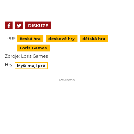
DISKUZE
Tagy:
česká hra
deskové hry
dětská hra
Loris Games
Zdroje:
Loris Games
Hry:
Myši mají pré