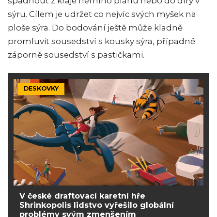
spadnout z kraje herního plánu nebo do díry v
sýru. Cílem je udržet co nejvíc svých myšek na
ploše sýra. Do bodování ještě může kladně
promluvit sousedství s kousky sýra, případně
záporně sousedství s pastičkami.
DESKOVKY
V české draftovací karetní hře
Shrinkopolis lidstvo vyřešilo globální
problémy svým zmenšením