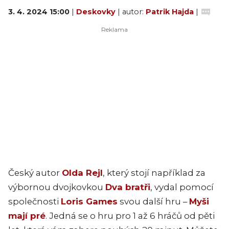
3. 4. 2024 15:00
|
Deskovky
| autor:
Patrik Hajda
|
Český autor
Olda Rejl
, který stojí například za
výbornou dvojkovkou
Dva bratři
, vydal pomocí
společnosti
Loris Games
svou další hru –
Myši
mají pré
. Jedná se o hru pro 1 až 6 hráčů od pěti