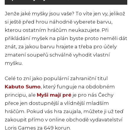
Jenže jaké myšky jsou vaše? To víte jen vy, jelikož
si ještě před hrou náhodně vyberete barvu,
kterou ostatním hráčům neukazujete. Při
přikládání myšek na plán byste proto neměli dát
znát, za jakou barvu hrajete a třeba pro účely
zmatení soupeřů schválně vyhodit vlastní
myšku.
Celé to zní jako populární zahraniční titul
Kabuto Sumo
, který funguje na obdobném
principu, ale
Myši mají pré
je pro nás Čechy
přece jen dostupnější a vlídnější mladším
hráčům. Pokud vás hra zaujala, můžete ji už teď
zakoupit přímo v online obchodě vydavatelství
Loris Games za 649 korun.