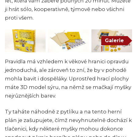
let, která vám zabere pouhých 20 minut. Můžete
ji hrát sólo, kooperativně, týmově nebo všichni
proti všem.
Galerie
Pravidla má vzhledem k věkové hranici opravdu
jednoduchá, ale zároveň to zní, že by v pohodě
mohla bavit i dospěláky. Uprostřed hrací plochy
máte 3D model sýru, na němž se mačkají myšky
nejrůznějších barev.
Ty taháte náhodně z pytlíku a na tento herní
plán je zašupujete, čímž nevyhnutelně dochází k
tlačenici, kdy některé myšky mohou dokonce