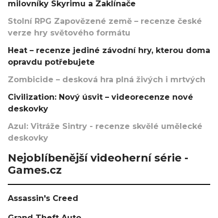
milovníky Skyrimu a Zaklínače
Stolní RPG Zapovězené země – recenze české
verze hry světového formátu
Heat – recenze jediné závodní hry, kterou doma
opravdu potřebujete
Zombicide – desková hra plná živých i mrtvých
Civilization: Nový úsvit – videorecenze nové
deskovky
Azul: Vitráže Sintry - recenze skvělé umělecké
deskovky
Nejoblíbenější videoherní série -
Games.cz
Assassin's Creed
Grand Theft Auto