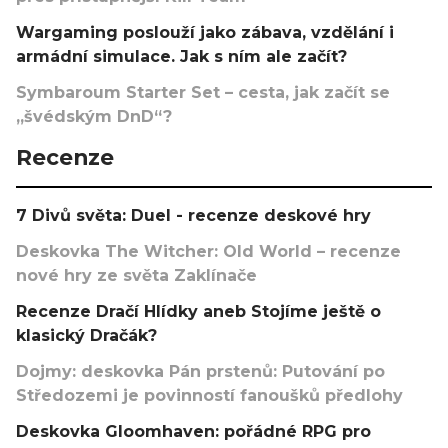
Wargaming poslouží jako zábava, vzdělání i
armádní simulace. Jak s ním ale začít?
Symbaroum Starter Set – cesta, jak začít se
„švédským DnD“?
Recenze
7 Divů světa: Duel - recenze deskové hry
Deskovka The Witcher: Old World – recenze
nové hry ze světa Zaklínače
Recenze Dračí Hlídky aneb Stojíme ještě o
klasický Dračák?
Dojmy: deskovka Pán prstenů: Putování po
Středozemi je povinností fanoušků předlohy
Deskovka Gloomhaven: pořádné RPG pro