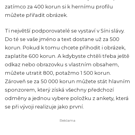
zatímco za 400 korun si k hernímu profilu
můžete přiřadit obrázek.
Ti největší podporovatelé se vystaví v Síni slávy.
Do té se vaše jméno a text dostane už za 500
korun. Pokud k tomu chcete přihodit i obrázek,
zaplatíte 600 korun. A kdybyste chtěli třeba ještě
odkaz nebo obrazovku s vlastním obsahem,
můžete utratit 800, potažmo 1 500 korun.
Zároveň se za 50 000 korun můžete stát hlavním
sponzorem, který získá všechny předchozí
odměny a jednou vybere položku z ankety, která
se při vývoji realizuje jako první.