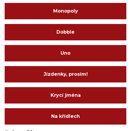
Monopoly
Dobble
Uno
Jízdenky, prosím!
Krycí jména
Na křídlech