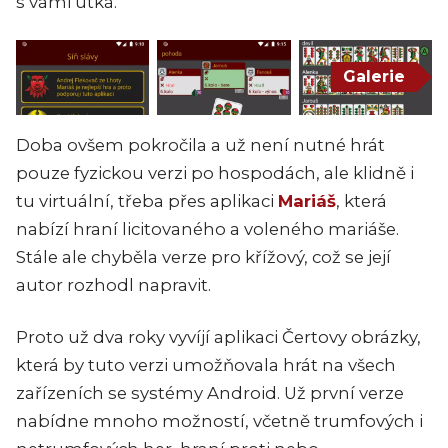
s vámi utká.
Galerie
Doba ovšem pokročila a už není nutné hrát
pouze fyzickou verzi po hospodách, ale klidně i
tu virtuální, třeba přes aplikaci
Mariáš
, která
nabízí hraní licitovaného a voleného mariáše.
Stále ale chyběla verze pro křížový, což se její
autor rozhodl napravit.
Proto už dva roky vyvíjí aplikaci Čertovy obrázky,
která by tuto verzi umožňovala hrát na všech
zařízeních se systémy Android. Už první verze
nabídne mnoho možností, včetně trumfových i