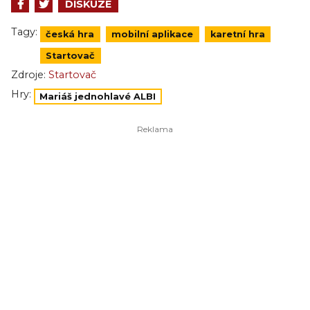
DISKUZE
Tagy:
česká hra
mobilní aplikace
karetní hra
Startovač
Zdroje:
Startovač
Hry:
Mariáš jednohlavé ALBI