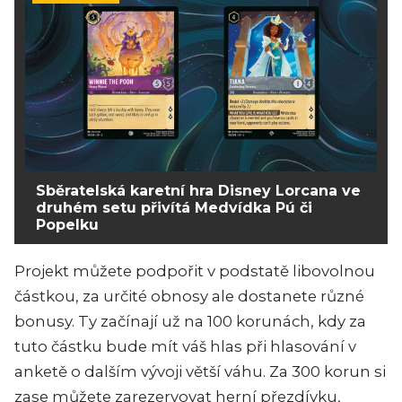
Sběratelská karetní hra Disney Lorcana ve
druhém setu přivítá Medvídka Pú či
Popelku
Projekt můžete podpořit v podstatě libovolnou
částkou, za určité obnosy ale dostanete různé
bonusy. Ty začínají už na 100 korunách, kdy za
tuto částku bude mít váš hlas při hlasování v
anketě o dalším vývoji větší váhu. Za 300 korun si
zase můžete zarezervovat herní přezdívku,