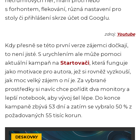
netrumfových her, hraní proti nebo
s forhontem, flekování, různá nastavení pro
stoly či přihlášení skrze účet od Googlu.
zdroj:
Youtube
Kdy přesně se této první verze zájemci dočkají,
to není jisté. S urychlením ale může pomoci
aktuální kampaň na
Startovači
, která funguje
jako motivace pro autora, jež si rovněž vyzkouší,
jak moc velký zájem o ní je. Za vybrané
prostředky si navíc chce pořídit dva monitory a
lepší notebook, aby vývoj šel lépe. Do konce
kampaně zbývá 53 dní a zatím se vybralo 50 % z
požadovaných 55 tisíc korun.
DESKOVKY