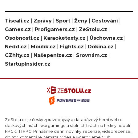
Tiscali.cz
|
Zprávy
|
Sport
|
Ženy
|
Cestování
|
Games.cz
|
Profigamers.cz
|
ZeStolu.cz
|
Osobnosti.cz
|
Karaoketexty.cz
|
Úschovna.cz
|
Nedd.cz
|
Moulík.cz
|
Fights.cz
|
Dokina.cz
|
CZhity.cz
|
Našepeníze.cz
|
Srovnám.cz
|
StartupInsider.cz
ZeStolu.cz je český zpravodajský a databázový herní web o
deskových hrách, wargamingu a stolních hrách na hrdiny neboli
RPG či TTRPG. Přinášíme denní novinky, recenze, videorecenze,
dojmy, komentáře, témata, videa a BoardGame Club.