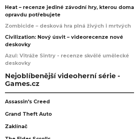
Heat – recenze jediné závodní hry, kterou doma
opravdu potřebujete
Zombicide – desková hra plná živých i mrtvých
Civilization: Nový úsvit – videorecenze nové
deskovky
Azul: Vitráže Sintry - recenze skvělé umělecké
deskovky
Nejoblíbenější videoherní série -
Games.cz
Assassin's Creed
Grand Theft Auto
Zaklínač
The Elder Scrolls