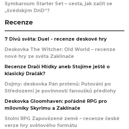
Symbaroum Starter Set – cesta, jak začít se
„švédským DnD“?
Recenze
7 Divů světa: Duel - recenze deskové hry
Deskovka The Witcher: Old World – recenze
nové hry ze světa Zaklínače
Recenze Dračí Hlídky aneb Stojíme ještě o
klasický Dračák?
Dojmy: deskovka Pán prstenů: Putování po
Středozemi je povinností fanoušků předlohy
Deskovka Gloomhaven: pořádné RPG pro
milovníky Skyrimu a Zaklínače
Stolní RPG Zapovězené země – recenze české
verze hry světového formátu