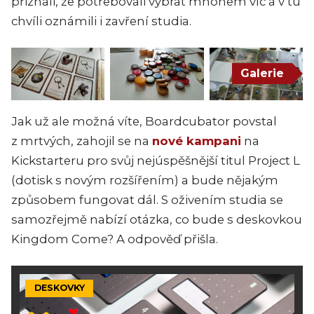
přiznali, že potřebovali vybrat mnohem víc a v tu
chvíli oznámili i zavření studia.
Galerie
Jak už ale možná víte, Boardcubator povstal
z mrtvých, zahojil se na
nové kampani
na
Kickstarteru pro svůj nejúspěšnější titul Project L
(dotisk s novým rozšířením) a bude nějakým
způsobem fungovat dál. S oživením studia se
samozřejmě nabízí otázka, co bude s deskovkou
Kingdom Come? A odpověď přišla.
DESKOVKY