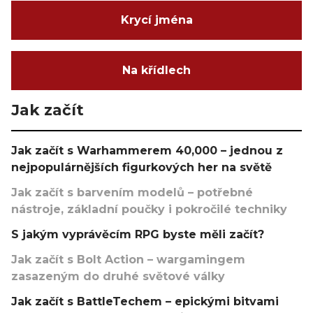
Krycí jména
Na křídlech
Jak začít
Jak začít s Warhammerem 40,000 – jednou z
nejpopulárnějších figurkových her na světě
Jak začít s barvením modelů – potřebné
nástroje, základní poučky i pokročilé techniky
S jakým vyprávěcím RPG byste měli začít?
Jak začít s Bolt Action – wargamingem
zasazeným do druhé světové války
Jak začít s BattleTechem – epickými bitvami