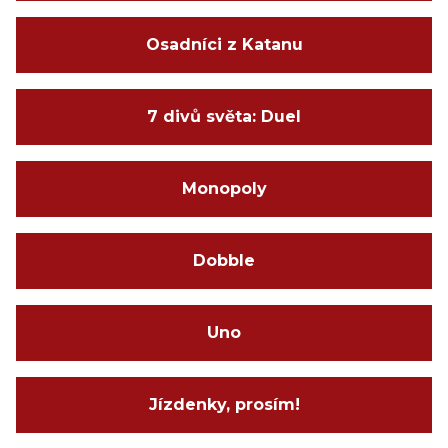
Osadníci z Katanu
7 divů světa: Duel
Monopoly
Dobble
Uno
Jízdenky, prosím!