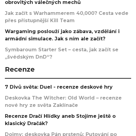
obrovitých válečných mechů
Jak začít s Warhammerem 40,000? Cesta vede
přes přístupnější Kill Team
Wargaming poslouží jako zábava, vzdělání i
armádní simulace. Jak s ním ale začít?
Symbaroum Starter Set – cesta, jak začít se
„švédským DnD“?
Recenze
7 Divů světa: Duel - recenze deskové hry
Deskovka The Witcher: Old World – recenze
nové hry ze světa Zaklínače
Recenze Dračí Hlídky aneb Stojíme ještě o
klasický Dračák?
Dojmy: deskovka Pán prstenů: Putování po