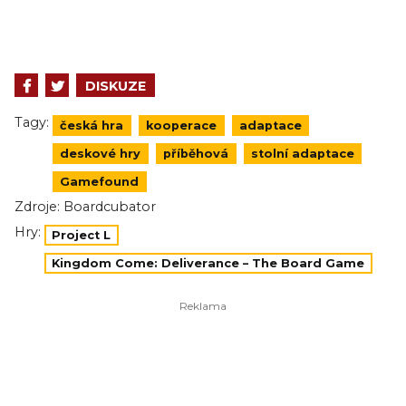
DISKUZE
Tagy:
česká hra
kooperace
adaptace
deskové hry
příběhová
stolní adaptace
Gamefound
Zdroje:
Boardcubator
Hry:
Project L
Kingdom Come: Deliverance – The Board Game