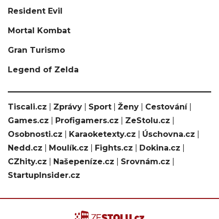
Resident Evil
Mortal Kombat
Gran Turismo
Legend of Zelda
Tiscali.cz
|
Zprávy
|
Sport
|
Ženy
|
Cestování
|
Games.cz
|
Profigamers.cz
|
ZeStolu.cz
|
Osobnosti.cz
|
Karaoketexty.cz
|
Úschovna.cz
|
Nedd.cz
|
Moulík.cz
|
Fights.cz
|
Dokina.cz
|
CZhity.cz
|
Našepeníze.cz
|
Srovnám.cz
|
StartupInsider.cz