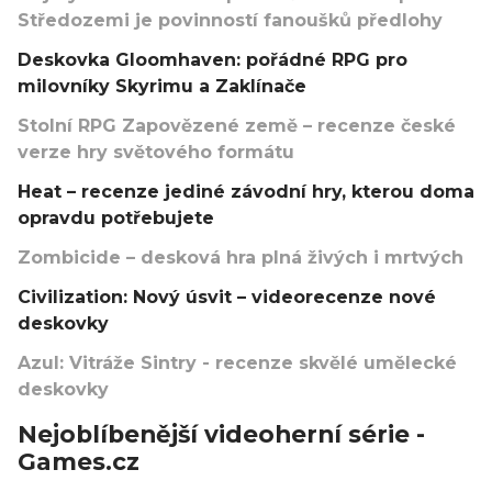
Středozemi je povinností fanoušků předlohy
Deskovka Gloomhaven: pořádné RPG pro
milovníky Skyrimu a Zaklínače
Stolní RPG Zapovězené země – recenze české
verze hry světového formátu
Heat – recenze jediné závodní hry, kterou doma
opravdu potřebujete
Zombicide – desková hra plná živých i mrtvých
Civilization: Nový úsvit – videorecenze nové
deskovky
Azul: Vitráže Sintry - recenze skvělé umělecké
deskovky
Nejoblíbenější videoherní série -
Games.cz