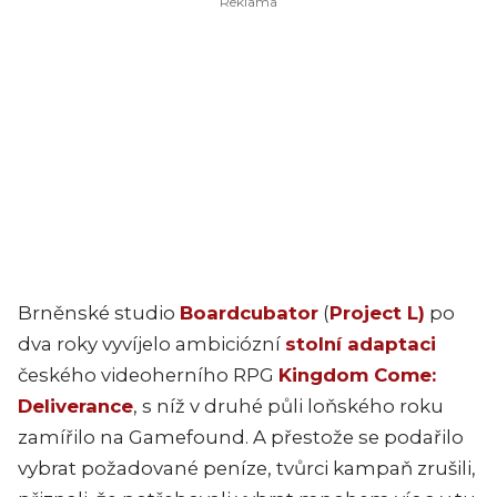
Brněnské studio
Boardcubator
(
Project L)
po
dva roky vyvíjelo ambiciózní
stolní adaptaci
českého videoherního RPG
Kingdom Come:
Deliverance
, s níž v druhé půli loňského roku
zamířilo na Gamefound. A přestože se podařilo
vybrat požadované peníze, tvůrci kampaň zrušili,