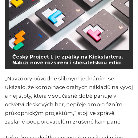
Český Project L je zpátky na Kickstarteru.
Nabízí nové rozšíření i sběratelskou edici
„Navzdory původně slibným jednáním se
ukázalo, že kombinace drahých nákladů na vývoj
a nejistoty, která v současné době panuje v
odvětví deskových her, nepřeje ambiciózním
průkopnickým projektům,“ stojí ve zprávě
zaslané podporovatelům zrušené kampaně.
Tvůrcům se zkrátka nepodařilo najít jediného