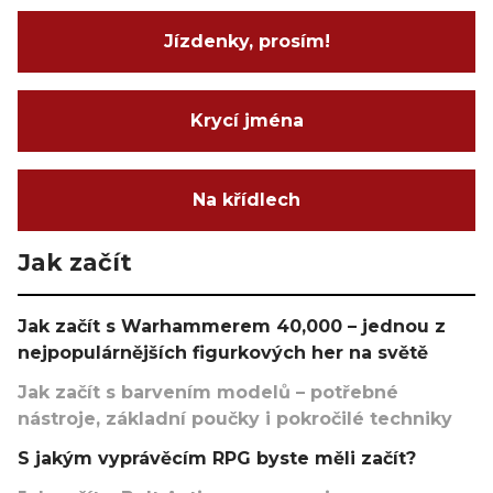
Jízdenky, prosím!
Krycí jména
Na křídlech
Jak začít
Jak začít s Warhammerem 40,000 – jednou z
nejpopulárnějších figurkových her na světě
Jak začít s barvením modelů – potřebné
nástroje, základní poučky i pokročilé techniky
S jakým vyprávěcím RPG byste měli začít?