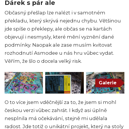
Dárek s pár ale
Občasný přešlap lze nalézt i v samotném
překladu, který skrývá nejednu chybu. Většinou
jde spíše o překlepy, ale občas se na kartách
objevují i nesmysly, které mění vyznění dané
podmínky. Naopak ale zase musím kvitovat
rozhodnutí Asmodee u nás hru vůbec vydat.
Věřím, že šlo o docela velký risk.
Galerie
O to více jsem vděčnější za to, že jsem si mohl
českou verzi vůbec zahrát. I když asi úplně
nesplnila má očekávání, stejně mi udělala
radost. Jde totiž o unikátní projekt, který na stoly