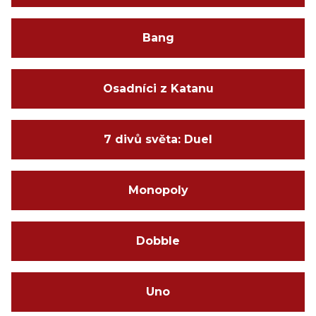
Bang
Osadníci z Katanu
7 divů světa: Duel
Monopoly
Dobble
Uno