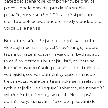
dáte zpět scénářové komponenty, připravíte
plochu podle pravidel pro další a směle
pokračujete ve snažení. Případně si postup
uložíte a pokračovat budete někdy v budoucnu.
Volba už je na vás.
Nebudu zastírat, že jsem od hry čekal trochu
více. Její mechanismy většinově fungují dobře
(až na to házení kostek), avšak přál bych si, aby
to celé bylo trochu hutnější. Jistě, můžete se
kromě hlavního úkolu pokoušet plnit i několik
vedlejších, což vás odmění vylepšením nebo
třeba i vozidly, ale celá ta smyčka se mi relativně
rychle zajedla. Je fungující, zábavná, ale nenabízí
vyloženě nic, o čem by se mi chtělo tzv. psát
domů. I když uznávám, že ono zapisování do