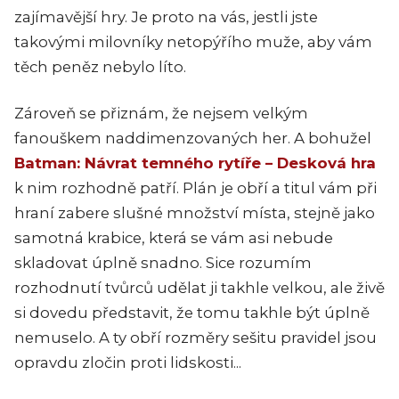
zajímavější hry. Je proto na vás, jestli jste
takovými milovníky netopýřího muže, aby vám
těch peněz nebylo líto.
Zároveň se přiznám, že nejsem velkým
fanouškem naddimenzovaných her. A bohužel
Batman: Návrat temného rytíře – Desková hra
k nim rozhodně patří. Plán je obří a titul vám při
hraní zabere slušné množství místa, stejně jako
samotná krabice, která se vám asi nebude
skladovat úplně snadno. Sice rozumím
rozhodnutí tvůrců udělat ji takhle velkou, ale živě
si dovedu představit, že tomu takhle být úplně
nemuselo. A ty obří rozměry sešitu pravidel jsou
opravdu zločin proti lidskosti...