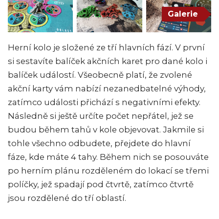
Galerie
Herní kolo je složené ze tří hlavních fází. V první
si sestavíte balíček akčních karet pro dané kolo i
balíček událostí. Všeobecně platí, že zvolené
akční karty vám nabízí nezanedbatelné výhody,
zatímco události přichází s negativními efekty.
Následně si ještě určíte počet nepřátel, jež se
budou během tahů v kole objevovat. Jakmile si
tohle všechno odbudete, přejdete do hlavní
fáze, kde máte 4 tahy. Během nich se posouváte
po herním plánu rozděleném do lokací se třemi
políčky, jež spadají pod čtvrtě, zatímco čtvrtě
jsou rozdělené do tří oblastí.