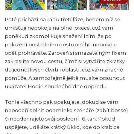
Poté přichází na řadu třetí fáze, během níž se
umisťují nepokoje na plné lokace, což vám
poněkud zkomplikuje snažení i tím, že po
položení posledního dostupného nepokoje
opět prohráváte. Zároveň si smazatelným fixem
zakreslíte novou cestu, čímž si vytváříte zkratky
do jednotlivých čtvrtí i oblastí, což vám značně
pomůže. A samozřejmě ještě musíte posunout
ukazatel Hodin soudného dne dopředu.
Tohle všechno pak opakujete, dokud se vám
nepodaří splnit podmínka scénáře (zabít bosse)
či neodehrajete svůj poslední 16. tah. Pokud
uspějete, uděláte krátký úklid, kde do krabice