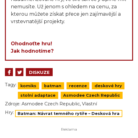
nemusíte. Už jenom s ohledem na cenu, za
kterou můžete získat přece jen zajímavější a
vrstevnatější projekty.
Ohodnoťte hru!
Jak hodnotíme?
DISKUZE
Tagy:
komiks
batman
recenze
deskové hry
stolní adaptace
Asmodee Czech Republic
,
Zdroje:
Asmodee Czech Republic
Vlastní
Hry:
Batman: Návrat temného rytíře – Desková hra