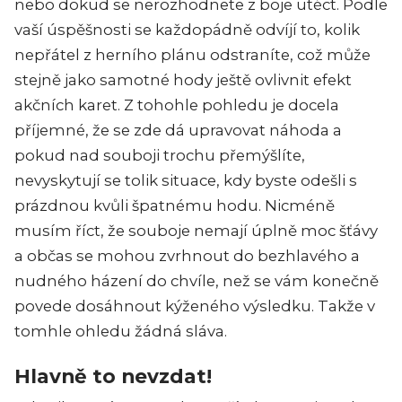
nebo dokud se nerozhodnete z boje utéct. Podle
vaší úspěšnosti se každopádně odvíjí to, kolik
nepřátel z herního plánu odstraníte, což může
stejně jako samotné hody ještě ovlivnit efekt
akčních karet. Z tohohle pohledu je docela
příjemné, že se zde dá upravovat náhoda a
pokud nad souboji trochu přemýšlíte,
nevyskytují se tolik situace, kdy byste odešli s
prázdnou kvůli špatnému hodu. Nicméně
musím říct, že souboje nemají úplně moc šťávy
a občas se mohou zvrhnout do bezhlavého a
nudného házení do chvíle, než se vám konečně
povede dosáhnout kýženého výsledku. Takže v
tomhle ohledu žádná sláva.
Hlavně to nevzdat!