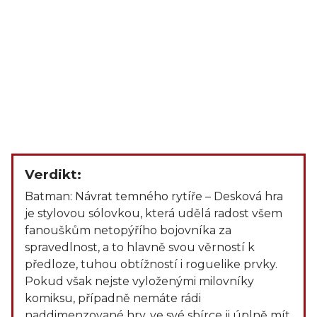
Verdikt:
Batman: Návrat temného rytíře – Desková hra
je stylovou sólovkou, která udělá radost všem
fanouškům netopýřího bojovníka za
spravedlnost, a to hlavně svou věrností k
předloze, tuhou obtížností i roguelike prvky.
Pokud však nejste vyloženými milovníky
komiksu, případně nemáte rádi
naddimenzované hry, ve své sbírce ji úplně mít