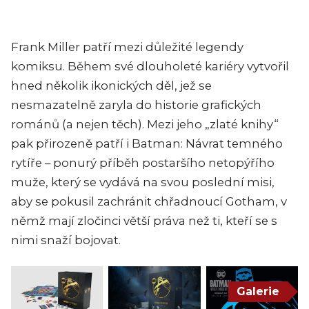
Frank Miller patří mezi důležité legendy
komiksu. Během své dlouholeté kariéry vytvořil
hned několik ikonických děl, jež se
nesmazatelně zaryla do historie grafických
románů (a nejen těch). Mezi jeho „zlaté knihy“
pak přirozeně patří i Batman: Návrat temného
rytíře – ponurý příběh postaršího netopýřího
muže, který se vydává na svou poslední misi,
aby se pokusil zachránit chřadnoucí Gotham, v
němž mají zločinci větší práva než ti, kteří se s
nimi snaží bojovat.
Galerie