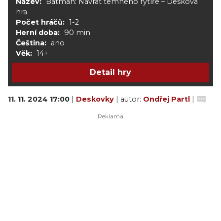
Název:
Batman: Návrat temného rytíře – Desková
hra
Počet hráčů:
1-2
Herní doba:
90 min.
Čeština:
ano
Věk:
14+
Detail hry
11. 11. 2024 17:00
|
Deskovky
| autor:
Ondřej Partl
|