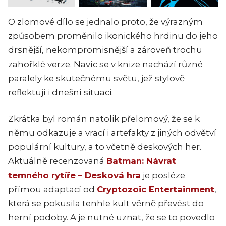
O zlomové dílo se jednalo proto, že výrazným
způsobem proměnilo ikonického hrdinu do jeho
drsnější, nekompromisnější a zároveň trochu
zahořklé verze. Navíc se v knize nachází různé
paralely ke skutečnému světu, jež stylově
reflektují i dnešní situaci.
Zkrátka byl román natolik přelomový, že se k
němu odkazuje a vrací i artefakty z jiných odvětví
populární kultury, a to včetně deskových her.
Aktuálně recenzovaná
Batman: Návrat
temného rytíře – Desková hra
je posléze
přímou adaptací od
Cryptozoic Entertainment
,
která se pokusila tenhle kult věrně převést do
herní podoby. A je nutné uznat, že se to povedlo