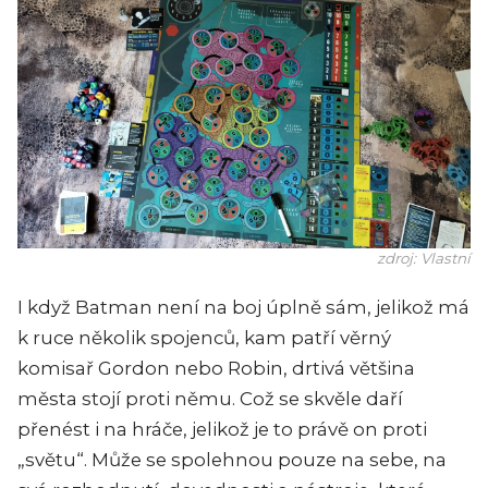
zdroj: Vlastní
I když Batman není na boj úplně sám, jelikož má
k ruce několik spojenců, kam patří věrný
komisař Gordon nebo Robin, drtivá většina
města stojí proti němu. Což se skvěle daří
přenést i na hráče, jelikož je to právě on proti
„světu“. Může se spolehnou pouze na sebe, na