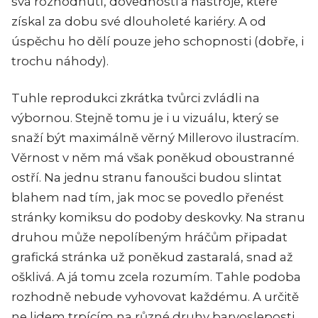
svá rozhodnutí, dovednosti a nástroje, které
získal za dobu své dlouholeté kariéry. A od
úspěchu ho dělí pouze jeho schopnosti (dobře, i
trochu náhody).
Tuhle reprodukci zkrátka tvůrci zvládli na
výbornou. Stejně tomu je i u vizuálu, který se
snaží být maximálně věrný Millerovo ilustracím.
Věrnost v něm má však poněkud oboustranné
ostří. Na jednu stranu fanoušci budou slintat
blahem nad tím, jak moc se povedlo přenést
stránky komiksu do podoby deskovky. Na stranu
druhou může nepolíbeným hráčům připadat
grafická stránka už poněkud zastaralá, snad až
ošklivá. A já tomu zcela rozumím. Tahle podoba
rozhodně nebude vyhovovat každému. A určitě
ne lidem trpícím na různé druhy barvosleposti,