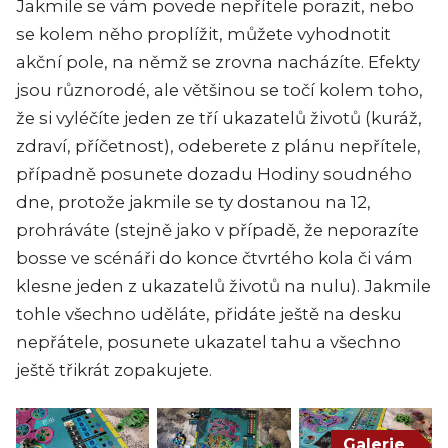
Jakmile se vám povede nepřítele porazit, nebo
se kolem něho proplížit, můžete vyhodnotit
akční pole, na němž se zrovna nacházíte. Efekty
jsou různorodé, ale většinou se točí kolem toho,
že si vyléčíte jeden ze tří ukazatelů životů (kuráž,
zdraví, příčetnost), odeberete z plánu nepřítele,
případně posunete dozadu Hodiny soudného
dne, protože jakmile se ty dostanou na 12,
prohráváte (stejně jako v případě, že neporazíte
bosse ve scénáři do konce čtvrtého kola či vám
klesne jeden z ukazatelů životů na nulu). Jakmile
tohle všechno uděláte, přidáte ještě na desku
nepřátele, posunete ukazatel tahu a všechno
ještě třikrát zopakujete.
Galerie