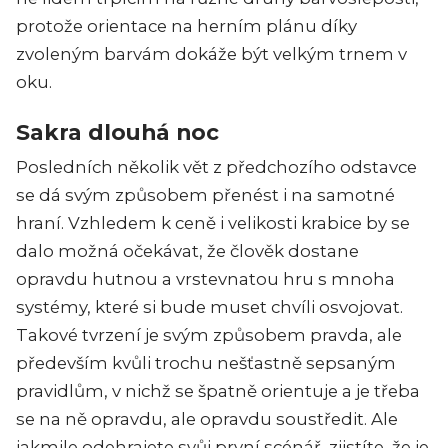
protože orientace na herním plánu díky
zvoleným barvám dokáže být velkým trnem v
oku.
Sakra dlouhá noc
Posledních několik vět z předchozího odstavce
se dá svým způsobem přenést i na samotné
hraní. Vzhledem k ceně i velikosti krabice by se
dalo možná očekávat, že člověk dostane
opravdu hutnou a vrstevnatou hru s mnoha
systémy, které si bude muset chvíli osvojovat.
Takové tvrzení je svým způsobem pravda, ale
především kvůli trochu nešťastně sepsaným
pravidlům, v nichž se špatně orientuje a je třeba
se na ně opravdu, ale opravdu soustředit. Ale
jakmile odehrajete svůj první scénář, zjistíte, že je