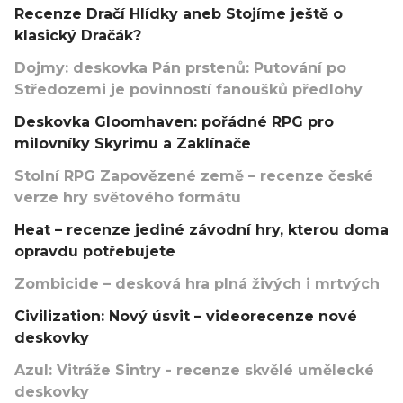
Recenze Dračí Hlídky aneb Stojíme ještě o
klasický Dračák?
Dojmy: deskovka Pán prstenů: Putování po
Středozemi je povinností fanoušků předlohy
Deskovka Gloomhaven: pořádné RPG pro
milovníky Skyrimu a Zaklínače
Stolní RPG Zapovězené země – recenze české
verze hry světového formátu
Heat – recenze jediné závodní hry, kterou doma
opravdu potřebujete
Zombicide – desková hra plná živých i mrtvých
Civilization: Nový úsvit – videorecenze nové
deskovky
Azul: Vitráže Sintry - recenze skvělé umělecké
deskovky