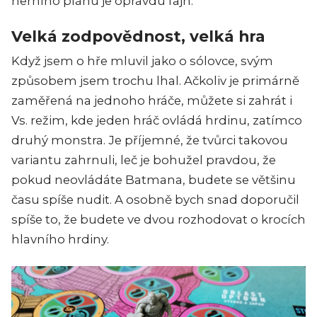
herního plánu je opravdu fajn.
Velká zodpovědnost, velká hra
Když jsem o hře mluvil jako o sólovce, svým
způsobem jsem trochu lhal. Ačkoliv je primárně
zaměřená na jednoho hráče, můžete si zahrát i
Vs. režim, kde jeden hráč ovládá hrdinu, zatímco
druhý monstra. Je příjemné, že tvůrci takovou
variantu zahrnuli, leč je bohužel pravdou, že
pokud neovládáte Batmana, budete se většinu
času spíše nudit. A osobně bych snad doporučil
spíše to, že budete ve dvou rozhodovat o krocích
hlavního hrdiny.