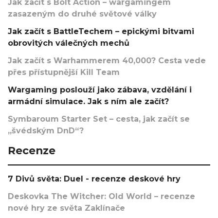
Jak začít s Bolt Action – wargamingem
zasazeným do druhé světové války
Jak začít s BattleTechem – epickými bitvami
obrovitých válečných mechů
Jak začít s Warhammerem 40,000? Cesta vede
přes přístupnější Kill Team
Wargaming poslouží jako zábava, vzdělání i
armádní simulace. Jak s ním ale začít?
Symbaroum Starter Set – cesta, jak začít se
„švédským DnD“?
Recenze
7 Divů světa: Duel - recenze deskové hry
Deskovka The Witcher: Old World – recenze
nové hry ze světa Zaklínače