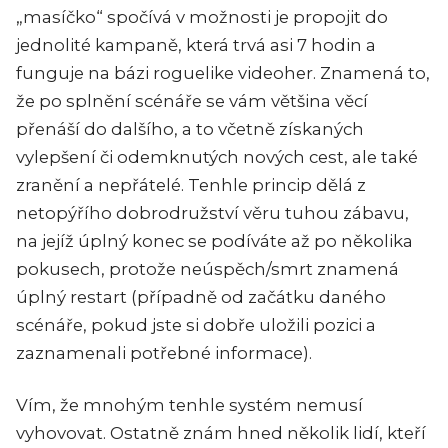
„masíčko“ spočívá v možnosti je propojit do
jednolité kampaně, která trvá asi 7 hodin a
funguje na bázi roguelike videoher. Znamená to,
že po splnění scénáře se vám většina věcí
přenáší do dalšího, a to včetně získaných
vylepšení či odemknutých nových cest, ale také
zranění a nepřátelé. Tenhle princip dělá z
netopýřího dobrodružství věru tuhou zábavu,
na jejíž úplný konec se podíváte až po několika
pokusech, protože neúspěch/smrt znamená
úplný restart (případně od začátku daného
scénáře, pokud jste si dobře uložili pozici a
zaznamenali potřebné informace).
Vím, že mnohým tenhle systém nemusí
vyhovovat. Ostatně znám hned několik lidí, kteří