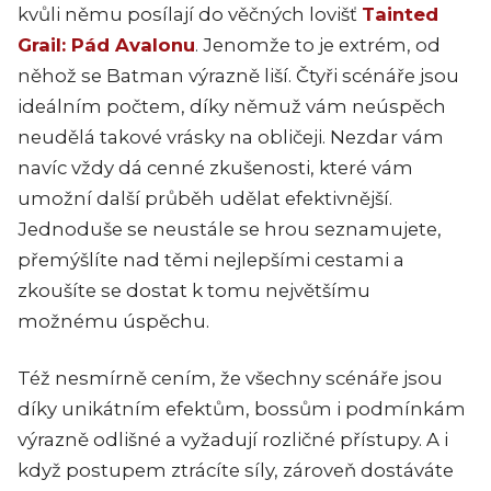
kvůli němu posílají do věčných lovišť
Tainted
Grail: Pád Avalonu
. Jenomže to je extrém, od
něhož se Batman výrazně liší. Čtyři scénáře jsou
ideálním počtem, díky němuž vám neúspěch
neudělá takové vrásky na obličeji. Nezdar vám
navíc vždy dá cenné zkušenosti, které vám
umožní další průběh udělat efektivnější.
Jednoduše se neustále se hrou seznamujete,
přemýšlíte nad těmi nejlepšími cestami a
zkoušíte se dostat k tomu největšímu
možnému úspěchu.
Též nesmírně cením, že všechny scénáře jsou
díky unikátním efektům, bossům i podmínkám
výrazně odlišné a vyžadují rozličné přístupy. A i
když postupem ztrácíte síly, zároveň dostáváte