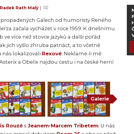
Radek Rath Malý
|
 zpropadených Galech od humoristy Reného
derza začala vycházet v roce 1959. K dnešnímu
Č
b ve více než stovce jazyků a další pořád
tak jich vyšlo zhruba patnáct, a to včetně
u nás lokalizovali
Rexové
. Neklame-li mě
 Asterix a Obelix najdou cestu i na české herní
Galerie
is Rouzé
s
Jeanem-Marcem Tribetem
. U nás