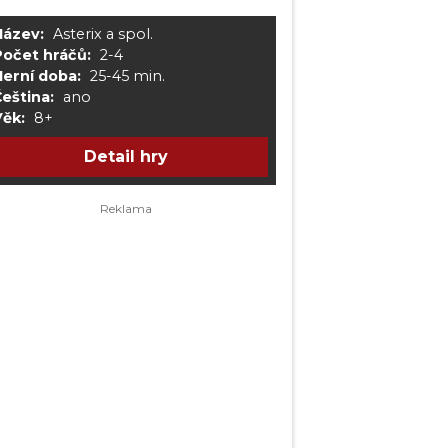
Název:
Asterix a spol.
Počet hráčů:
2-4
Herní doba:
25-45 min.
eština:
ano
Věk:
8+
Detail hry