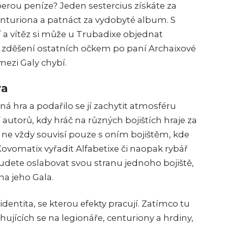
 berou peníze? Jeden sestercius získáte za
 centuriona a patnáct za vydobyté album. S
a vítěz si může u Trubadixe objednat
m zděšení ostatních očkem po paní Archaixové
mezi Galy chybí.
va
á hra a podařilo se jí zachytit atmosféru
autorů, kdy hráč na různých bojištích hraje za
m ne vždy souvisí pouze s oním bojištěm, kde
Kovomatix vyřadit Alfabetixe či naopak rybář
dete oslabovat svou stranu jednoho bojiště,
na jeho Gala.
identita, se kterou efekty pracují. Zatímco tu
jících se na legionáře, centuriony a hrdiny,