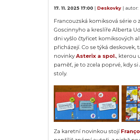
17. 11. 2025 17:00
|
Deskovky
| autor:
Francouzská komiksová série o
Goscinnyho a kreslíře Alberta U
dni vyšlo čtyřicet komiksových al
přicházejí. Co se týká deskovek, 
novinky
Asterix a spol.
, kterou 
paměť, je to zcela poprvé, kdy si
stoly.
Za karetní novinkou stojí
Franço