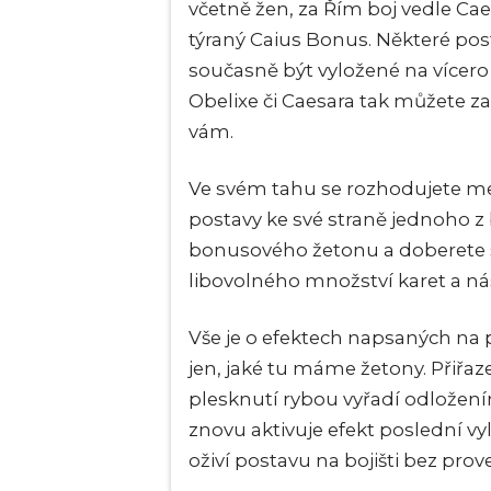
včetně žen, za Řím boj vedle Cae
týraný Caius Bonus. Některé pos
současně být vyložené na vícero
Obelixe či Caesara tak můžete za
vám.
Ve svém tahu se rozhodujete mez
postavy ke své straně jednoho z b
bonusového žetonu a doberete s
libovolného množství karet a ná
Vše je o efektech napsaných na p
jen, jaké tu máme žetony. Přiřaz
plesknutí rybou vyřadí odložení
znovu aktivuje efekt poslední vy
oživí postavu na bojišti bez prov