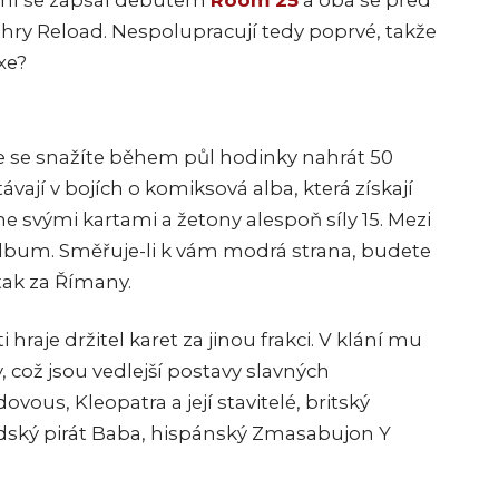
rvní se zapsal debutem
Room 25
a oba se před
é hry Reload. Nespolupracují tedy poprvé, takže
xe?
če se snažíte během půl hodinky nahrát 50
távají v bojích o komiksová alba, která získají
ne svými kartami a žetony alespoň síly 15. Mezi
 album. Směřuje-li k vám modrá strana, budete
tak za Římany.
raje držitel karet za jinou frakci. V klání mu
y, což jsou vedlejší postavy slavných
ovous, Kleopatra a její stavitelé, britský
idský pirát Baba, hispánský Zmasabujon Y