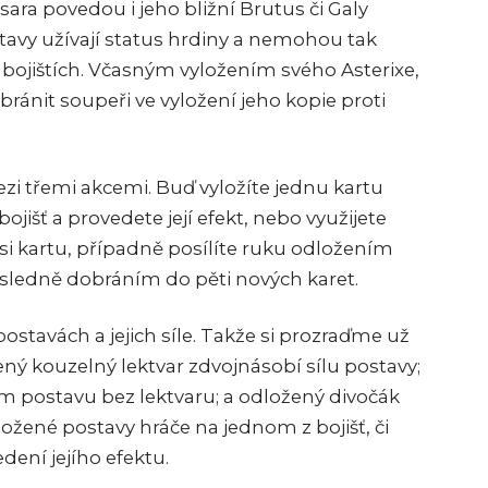
sara povedou i jeho bližní Brutus či Galy
tavy užívají status hrdiny a nemohou tak
 bojištích. Včasným vyložením svého Asterixe,
bránit soupeři ve vyložení jeho kopie proti
i třemi akcemi. Buď vyložíte jednu kartu
ojišť a provedete její efekt, nebo využijete
i kartu, případně posílíte ruku odložením
sledně dobráním do pěti nových karet.
ostavách a jejich síle. Takže si prozraďme už
ený kouzelný lektvar zdvojnásobí sílu postavy;
m postavu bez lektvaru; a odložený divočák
ložené postavy hráče na jednom z bojišť, či
edení jejího efektu.