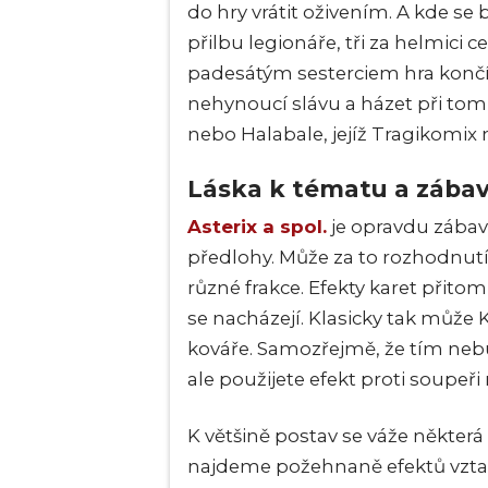
do hry vrátit oživením. A kde se
přilbu legionáře, tři za helmici
padesátým sesterciem hra končí 
nehynoucí slávu a házet při to
nebo Halabale, jejíž Tragikomix 
Láska k tématu a zába
Asterix a spol.
je opravdu zábavn
předlohy. Může za to rozhodnutí 
různé frakce. Efekty karet přito
se nacházejí. Klasicky tak může 
kováře. Samozřejmě, že tím nebu
ale použijete efekt proti soupeři 
K většině postav se váže některá 
najdeme požehnaně efektů vztahu