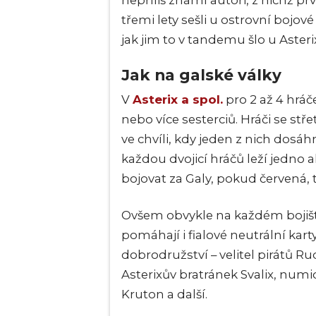
nepříliš známí autoři, z nichž p
třemi lety sešli u ostrovní bojov
jak jim to v tandemu šlo u Asteri
Jak na galské války
V
Asterix a spol.
pro 2 až 4 hrá
nebo více sesterciů. Hráči se stře
ve chvíli, kdy jeden z nich dosáh
každou dvojicí hráčů leží jedno
bojovat za Galy, pokud červená, 
Ovšem obvykle na každém bojišti h
pomáhají i fialové neutrální kart
dobrodružství – velitel pirátů Rud
Asterixův bratránek Svalix, num
Kruton a další.