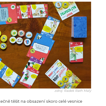
zdroj: Radek Rath Malý
čně těšit na obsazení skoro celé vesnice