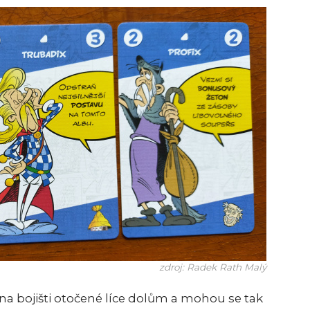
zdroj: Radek Rath Malý
 na bojišti otočené líce dolům a mohou se tak