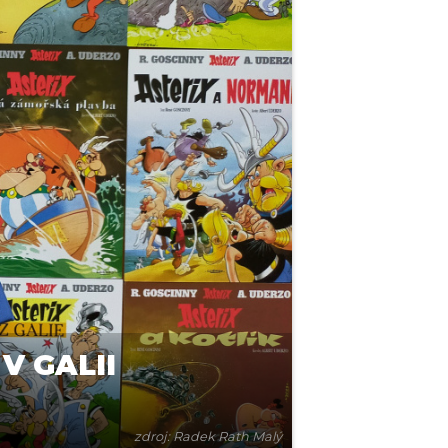
V GALII
zdroj: Radek Rath Malý