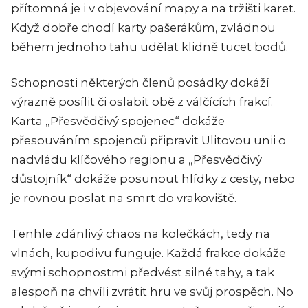
přítomná je i v objevování mapy a na tržišti karet.
Když dobře chodí karty pašerákům, zvládnou
během jednoho tahu udělat klidně tucet bodů.
Schopnosti některých členů posádky dokáží
výrazně posílit či oslabit obě z válčících frakcí.
Karta „Přesvědčivý spojenec“ dokáže
přesouváním spojenců připravit Ulitovou unii o
nadvládu klíčového regionu a „Přesvědčivý
důstojník“ dokáže posunout hlídky z cesty, nebo
je rovnou poslat na smrt do vrakoviště.
Tenhle zdánlivý chaos na kolečkách, tedy na
vlnách, kupodivu funguje. Každá frakce dokáže
svými schopnostmi předvést silné tahy, a tak
alespoň na chvíli zvrátit hru ve svůj prospěch. No