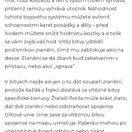
hráč hodí kostkou a ten s vyšším číslem vyhrává,
přičemž remízu vyhrává útočník. Náhodnost
tohoto bojového systému můžete ovlivnit
schopnostmi karet posádky a děly – před
hodem můžete snížit hodnotu kostky a o tolik
se vám zvýší váš hod. Vítěz bitvy uštědří
protivníkovi zranění, čímž mu zablokuje akci na
desce. Zranění se dá zbavit buď zakotvením v
přístavu, nebo akcí „oprava“.
V bitvách nejde ale jen o to dát soupeři zranění,
protože každá z frakcí dostává za vítězné bitvy
specifické bonusy. Žraločí flotila může krást zlato,
dát dvě zranění nebo odstraňovat spojence
Ulitové unie. Unie zase za vítěznou bitvu
spojence na mapu umisťuje. Pašeráci mohou po
vítězné bitvě ihned odplout nebo získat