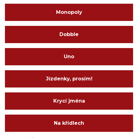
Monopoly
Dobble
Uno
Jízdenky, prosím!
Krycí jména
Na křídlech