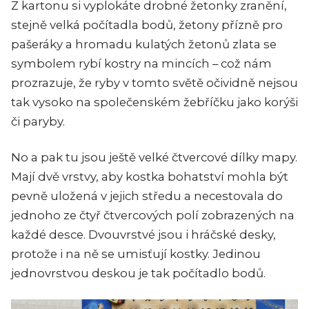
Z kartonu si vyplokáte drobné žetonky zranění,
stejně velká počítadla bodů, žetony přízně pro
pašeráky a hromadu kulatých žetonů zlata se
symbolem rybí kostry na mincích – což nám
prozrazuje, že ryby v tomto světě očividně nejsou
tak vysoko na společenském žebříčku jako korýši
či paryby.
No a pak tu jsou ještě velké čtvercové dílky mapy.
Mají dvě vrstvy, aby kostka bohatství mohla být
pevně uložená v jejich středu a necestovala do
jednoho ze čtyř čtvercových polí zobrazených na
každé desce. Dvouvrstvé jsou i hráčské desky,
protože i na ně se umisťují kostky. Jedinou
jednovrstvou deskou je tak počítadlo bodů.