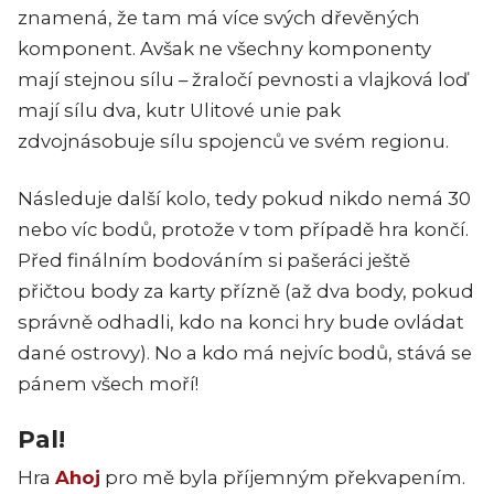
znamená, že tam má více svých dřevěných
komponent. Avšak ne všechny komponenty
mají stejnou sílu – žraločí pevnosti a vlajková loď
mají sílu dva, kutr Ulitové unie pak
zdvojnásobuje sílu spojenců ve svém regionu.
Následuje další kolo, tedy pokud nikdo nemá 30
nebo víc bodů, protože v tom případě hra končí.
Před finálním bodováním si pašeráci ještě
přičtou body za karty přízně (až dva body, pokud
správně odhadli, kdo na konci hry bude ovládat
dané ostrovy). No a kdo má nejvíc bodů, stává se
pánem všech moří!
Pal!
Hra
Ahoj
pro mě byla příjemným překvapením.