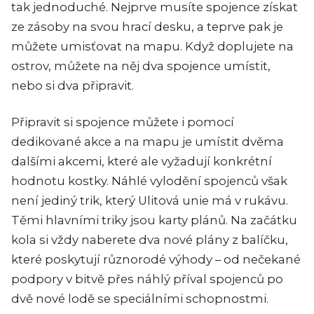
tak jednoduché. Nejprve musíte spojence získat
ze zásoby na svou hrací desku, a teprve pak je
můžete umisťovat na mapu. Když doplujete na
ostrov, můžete na něj dva spojence umístit,
nebo si dva připravit.
Připravit si spojence můžete i pomocí
dedikované akce a na mapu je umístit dvěma
dalšími akcemi, které ale vyžadují konkrétní
hodnotu kostky. Náhlé vylodění spojenců však
není jediný trik, který Ulitová unie má v rukávu.
Těmi hlavními triky jsou karty plánů. Na začátku
kola si vždy naberete dva nové plány z balíčku,
které poskytují různorodé výhody – od nečekané
podpory v bitvě přes náhlý příval spojenců po
dvě nové lodě se speciálními schopnostmi.