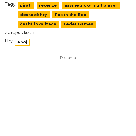
Tagy:
piráti
recenze
asymetrický multiplayer
deskové hry
Fox in the Box
česká lokalizace
Leder Games
Zdroje:
vlastní
Hry:
Ahoj