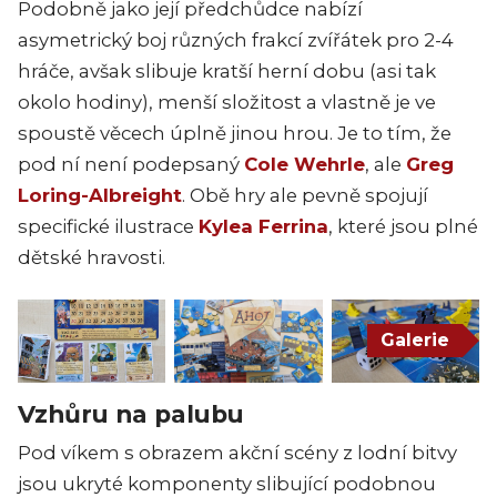
Podobně jako její předchůdce nabízí
asymetrický boj různých frakcí zvířátek pro 2-4
hráče, avšak slibuje kratší herní dobu (asi tak
okolo hodiny), menší složitost a vlastně je ve
spoustě věcech úplně jinou hrou. Je to tím, že
pod ní není podepsaný
Cole Wehrle
, ale
Greg
Loring-Albreight
. Obě hry ale pevně spojují
specifické ilustrace
Kylea Ferrina
, které jsou plné
dětské hravosti.
Galerie
Vzhůru na palubu
Pod víkem s obrazem akční scény z lodní bitvy
jsou ukryté komponenty slibující podobnou