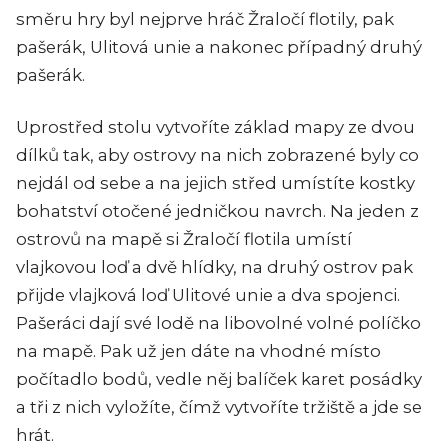
směru hry byl nejprve hráč Žraločí flotily, pak
pašerák, Ulitová unie a nakonec případný druhý
pašerák.
Uprostřed stolu vytvoříte základ mapy ze dvou
dílků tak, aby ostrovy na nich zobrazené byly co
nejdál od sebe a na jejich střed umístíte kostky
bohatství otočené jedničkou navrch. Na jeden z
ostrovů na mapě si Žraločí flotila umístí
vlajkovou loď a dvě hlídky, na druhý ostrov pak
přijde vlajková loď Ulitové unie a dva spojenci.
Pašeráci dají své lodě na libovolné volné políčko
na mapě. Pak už jen dáte na vhodné místo
počítadlo bodů, vedle něj balíček karet posádky
a tři z nich vyložíte, čímž vytvoříte tržiště a jde se
hrát.