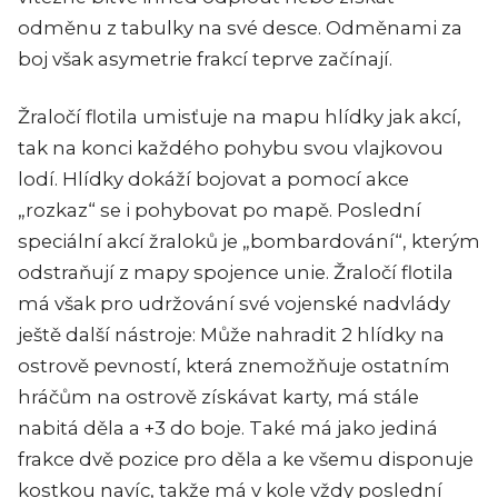
odměnu z tabulky na své desce. Odměnami za
boj však asymetrie frakcí teprve začínají.
Žraločí flotila umisťuje na mapu hlídky jak akcí,
tak na konci každého pohybu svou vlajkovou
lodí. Hlídky dokáží bojovat a pomocí akce
„rozkaz“ se i pohybovat po mapě. Poslední
speciální akcí žraloků je „bombardování“, kterým
odstraňují z mapy spojence unie. Žraločí flotila
má však pro udržování své vojenské nadvlády
ještě další nástroje: Může nahradit 2 hlídky na
ostrově pevností, která znemožňuje ostatním
hráčům na ostrově získávat karty, má stále
nabitá děla a +3 do boje. Také má jako jediná
frakce dvě pozice pro děla a ke všemu disponuje
kostkou navíc, takže má v kole vždy poslední