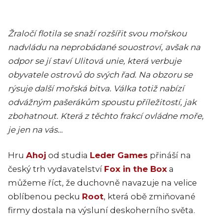
Žraločí flotila se snaží rozšířit svou mořskou
nadvládu na neprobádané souostroví, avšak na
odpor se jí staví Ulitová unie, která verbuje
obyvatele ostrovů do svých řad. Na obzoru se
rýsuje další mořská bitva. Válka totiž nabízí
odvážným pašerákům spoustu příležitostí, jak
zbohatnout. Která z těchto frakcí ovládne moře,
je jen na vás…
Hru
Ahoj
od studia
Leder Games
přináší na
český trh vydavatelství
Fox in the Box
a
můžeme říct, že duchovně navazuje na velice
oblíbenou pecku
Root
, která obě zmiňované
firmy dostala na výsluní deskoherního světa.