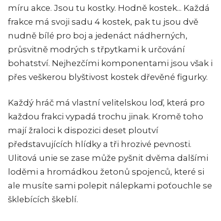
míru akce. Jsou tu kostky. Hodně kostek... Každá
frakce má svoji sadu 4 kostek, pak tu jsou dvě
nudně bílé pro boj a jedenáct nádherných,
průsvitně modrých s třpytkami k určování
bohatství. Nejhezčími komponentami jsou však i
přes veškerou blyštivost kostek dřevěné figurky.
Každý hráč má vlastní velitelskou loď, která pro
každou frakci vypadá trochu jinak. Kromě toho
mají žraloci k dispozici deset ploutví
představujících hlídky a tři hrozivé pevnosti.
Ulitová unie se zase může pyšnit dvěma dalšími
loděmi a hromádkou žetonů spojenců, které si
ale musíte sami polepit nálepkami poťouchle se
šklebících škeblí.