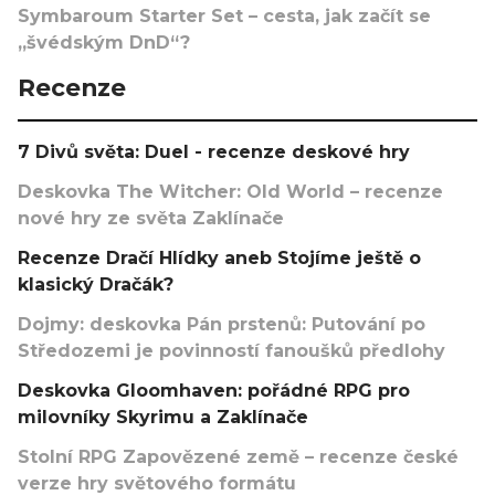
Symbaroum Starter Set – cesta, jak začít se
„švédským DnD“?
Recenze
7 Divů světa: Duel - recenze deskové hry
Deskovka The Witcher: Old World – recenze
nové hry ze světa Zaklínače
Recenze Dračí Hlídky aneb Stojíme ještě o
klasický Dračák?
Dojmy: deskovka Pán prstenů: Putování po
Středozemi je povinností fanoušků předlohy
Deskovka Gloomhaven: pořádné RPG pro
milovníky Skyrimu a Zaklínače
Stolní RPG Zapovězené země – recenze české
verze hry světového formátu