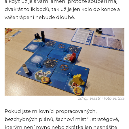
a když už je s vámi amen, protože soupeři mají
dvakrát tolik bodů, tak už je jen kolo do konce a
vaše trápení nebude dlouhé.
zdroj: Vlastní foto autora
Pokud jste milovníci propracovaných,
bezchybných plánů, šachoví mistři, stratégové,
kterým není rovno nebo zkrátka jen nesnášíte