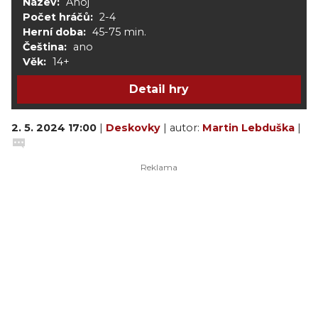
Název:
Ahoj
Počet hráčů:
2-4
Herní doba:
45-75 min.
Čeština:
ano
Věk:
14+
Detail hry
2. 5. 2024 17:00
|
Deskovky
| autor:
Martin Lebduška
|