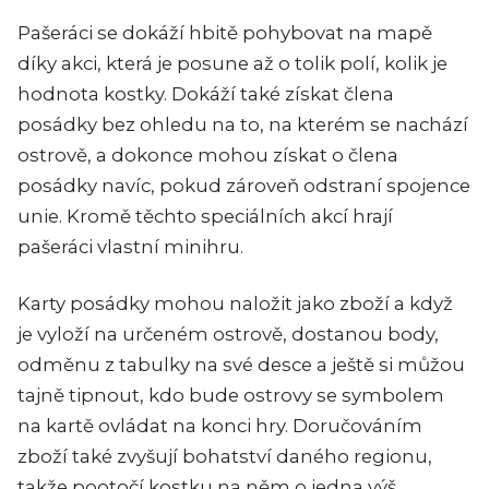
Pašeráci se dokáží hbitě pohybovat na mapě
díky akci, která je posune až o tolik polí, kolik je
hodnota kostky. Dokáží také získat člena
posádky bez ohledu na to, na kterém se nachází
ostrově, a dokonce mohou získat o člena
posádky navíc, pokud zároveň odstraní spojence
unie. Kromě těchto speciálních akcí hrají
pašeráci vlastní minihru.
Karty posádky mohou naložit jako zboží a když
je vyloží na určeném ostrově, dostanou body,
odměnu z tabulky na své desce a ještě si můžou
tajně tipnout, kdo bude ostrovy se symbolem
na kartě ovládat na konci hry. Doručováním
zboží také zvyšují bohatství daného regionu,
takže pootočí kostku na něm o jedna výš.