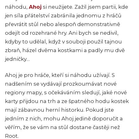
náhodu,
Ahoj
si neužijete. Zažil jsem partii, kde
jen síla přátelství zabránila jednomu z hráčů
převrátit stůl nebo alespoň demonstrativně
odejít od rozehrané hry. Ani bych se nedivil,
kdyby to udělal, když v souboji použil tajnou
zbraň, házel dvěma kostkami a padly mu dvě
jedničky…
Ahoj je pro hráče, kteří si náhodu užívají. S
nadšením se vydávají prozkoumávat nové
regiony mapy, s očekáváním sledují, jaké nové
karty přijdou na trh a ze špatného hodu kostek
mají zábavnou herní historku. Pokud jste
jedním z nich, mohu Ahoj jedině doporučit a
věřím, že se vám na stůl dostane častěji než
Root.