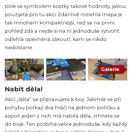
pole se symbolem kostky takové hodnoty, jakou
použijete pro tu akci. Zdánlivě rozlehlá mapa je
tak mnohem kompaktnější, než se na první
pohled zdá a nejde si na ní jednoduše vytvořit
odlehlá opevněná zákoutí, kam se nikdo
nedostane.
Galerie
Nabít děla!
Akcí „děla“ se připravujete k boji. Jakmile se při
pohybu potkají dva hráči na jednom políčku a
aspoň jeden z nich má nabitá děla, vrhnete se
do boje. Ten probíhá velice jednoduše, kdy každý