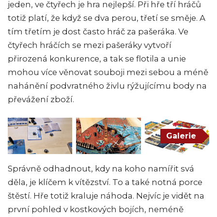
jeden, ve čtyřech je hra nejlepší. Při hře tří hráčů
totiž platí, že když se dva perou, třetí se směje. A
tím třetím je dost často hráč za pašeráka. Ve
čtyřech hráčích se mezi pašeráky vytvoří
přirozená konkurence, a tak se flotila a unie
mohou více věnovat souboji mezi sebou a méně
nahánění podvratného živlu rýžujícímu body na
převážení zboží.
Galerie
Správně odhadnout, kdy na koho namířit svá
děla, je klíčem k vítězství. To a také notná porce
štěstí. Hře totiž kraluje náhoda. Nejvíc je vidět na
první pohled v kostkových bojích, neméně