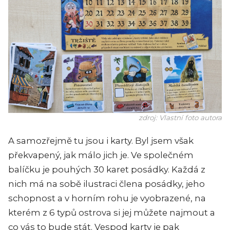
zdroj: Vlastní foto autora
A samozřejmě tu jsou i karty. Byl jsem však
překvapený, jak málo jich je. Ve společném
balíčku je pouhých 30 karet posádky. Každá z
nich má na sobě ilustraci člena posádky, jeho
schopnost a v horním rohu je vyobrazené, na
kterém z 6 typů ostrova si jej můžete najmout a
co vás to bude stát. Vespod karty je pak