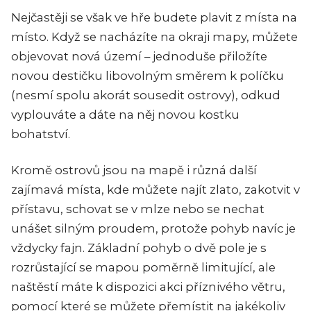
Nejčastěji se však ve hře budete plavit z místa na
místo. Když se nacházíte na okraji mapy, můžete
objevovat nová území – jednoduše přiložíte
novou destičku libovolným směrem k políčku
(nesmí spolu akorát sousedit ostrovy), odkud
vyplouváte a dáte na něj novou kostku
bohatství.
Kromě ostrovů jsou na mapě i různá další
zajímavá místa, kde můžete najít zlato, zakotvit v
přístavu, schovat se v mlze nebo se nechat
unášet silným proudem, protože pohyb navíc je
vždycky fajn. Základní pohyb o dvě pole je s
rozrůstající se mapou poměrně limitující, ale
naštěstí máte k dispozici akci příznivého větru,
pomocí které se můžete přemístit na jakékoliv