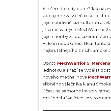
A o čem to tedy bude? Jak náze
zahrajeme za válečnické, technol
jejich podivně cizí kulturou a z
již zmiňovaných MechWarrior 2 
jejich honby za obsazením Země,
Falcon nebo Ghost Bear tentokr
nejbrutálnějšího z nich: Smoke 
Oproti
MechWarrior 5: Mercena
jednotku a snaží se vydělat dost
nového mecha, nové
MechWarri
slibného válečníka klanu Smoke
účast na samotné Invazi v rámc
misí odehrávajících se v rozman