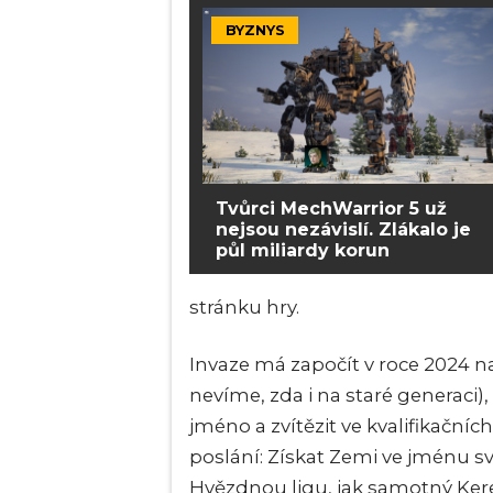
BYZNYS
Tvůrci MechWarrior 5 už
nejsou nezávislí. Zlákalo je
půl miliardy korun
stránku hry.
Invaze má započít v roce 2024 n
nevíme, zda i na staré generaci),
jméno a zvítězit ve kvalifikačníc
poslání: Získat Zemi ve jménu sv
Hvězdnou ligu, jak samotný Ker