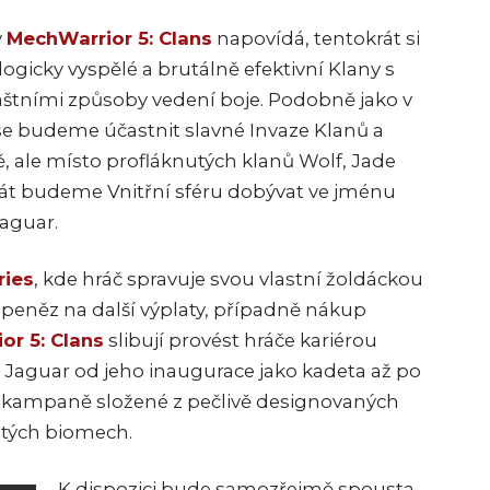
v
MechWarrior 5: Clans
napovídá, tentokrát si
ogicky vyspělé a brutálně efektivní Klany s
vláštními způsoby vedení boje. Podobně jako v
se budeme účastnit slavné Invaze Klanů a
 ale místo profláknutých klanů Wolf, Jade
át budeme Vnitřní sféru dobývat ve jménu
Jaguar.
ries
, kde hráč spravuje svou vlastní žoldáckou
 peněz na další výplaty, případně nákup
or 5: Clans
slibují provést hráče kariérou
 Jaguar od jeho inaugurace jako kadeta až po
i kampaně složené z pečlivě designovaných
itých biomech.
K dispozici bude samozřejmě spousta