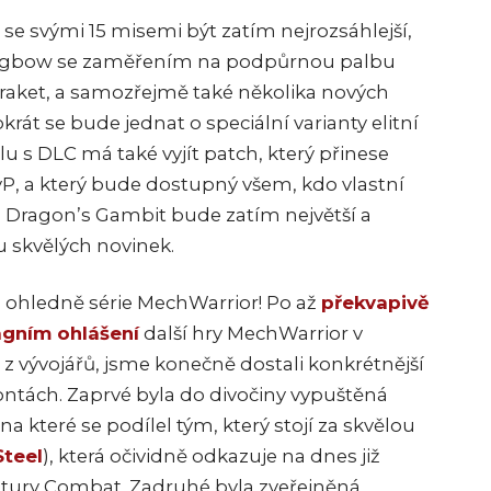
e svými 15 misemi být zatím nejrozsáhlejší,
gbow se zaměřením na podpůrnou palbu
aket, a samozřejmě také několika nových
krát se bude jednat o speciální varianty elitní
u s DLC má také vyjít patch, který přinese
, a který bude dostupný všem, kdo vlastní
he Dragon’s Gambit bude zatím největší a
 skvělých novinek.
a ohledně série MechWarrior! P
o až
překvapivě
ágním ohlášení
další hry MechWarrior v
z vývojářů, jsme konečně dostali konkrétnější
ontách. Zaprvé byla do divočiny vypuštěná
na které se podílel tým, který stojí za skvělou
Steel
), která očividně odkazuje na dnes již
ntury Combat. Zadruhé byla zveřejněná