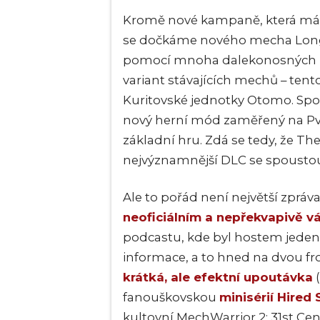
Kromě nové kampaně, která má s
se dočkáme nového mecha Lon
pomocí
mnoha
dalekonosných r
variant stávajících mechů – tento
Kuritovské jednotky Otomo. Spol
nový herní mód zaměřený na PvP
základní hru. Zdá se tedy, že T
nejvýznamnější DLC se spoustou
Ale to pořád není největší zpráv
neoficiálním a nepřekvapivě v
podcastu, kde byl hostem jeden 
informace, a to hned na dvou fr
krátká, ale efektní upoutávka
(
fanouškovskou
minisérií Hired 
kultovní MechWarrior 2: 31st Ce