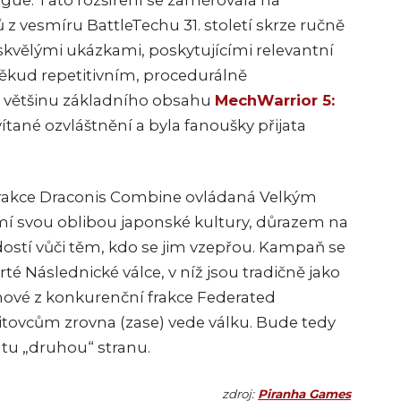
ague. Tato rozšíření se zaměřovala na
z vesmíru BattleTechu 31. století skrze ručně
vělými ukázkami, poskytujícími relevantní
ěkud repetitivním, procedurálně
í většinu základního obsahu
MechWarrior 5:
vítané ozvláštnění a byla fanoušky přijata
frakce Draconis Combine ovládaná Velkým
mí svou oblibou japonské kultury, důrazem na
ostí vůči těm, kdo se jim vzepřou. Kampaň se
é Následnické válce, v níž jsou tradičně jako
nové z konkurenční frakce Federated
tovcům zrovna (zase) vede válku. Bude tedy
 tu „druhou“ stranu.
zdroj:
Piranha Games