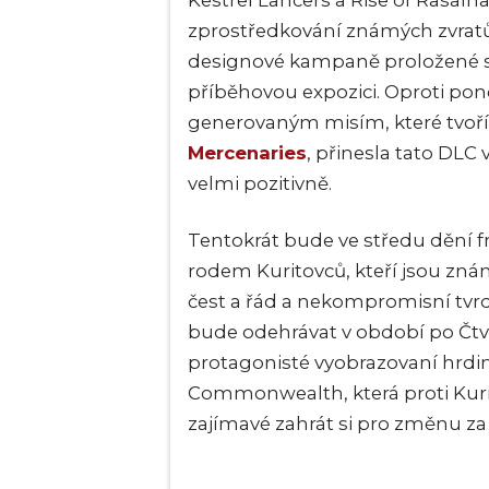
Kestrel Lancers a Rise of Rasalh
zprostředkování známých zvratů 
designové kampaně proložené sk
příběhovou expozici. Oproti pon
generovaným misím, které tvoř
Mercenaries
, přinesla tato DLC 
velmi pozitivně.
Tentokrát bude ve středu dění 
rodem Kuritovců, kteří jsou zná
čest a řád a nekompromisní tvrd
bude odehrávat v období po Čtvrt
protagonisté vyobrazovaní hrdi
Commonwealth, která proti Kuri
zajímavé zahrát si pro změnu za