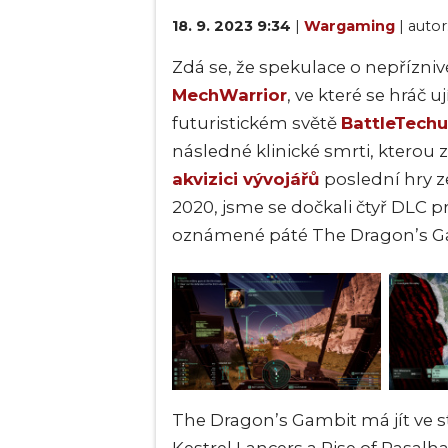
18. 9. 2023 9:34
|
Wargaming
| autor
Zdá se, že spekulace o nepřízniv
MechWarrior
, ve které se hráč 
futuristickém světě
BattleTechu
následné klinické smrti, kterou 
akvizici vývojářů
posle
dní hry z
2020, jsme se dočkali čtyř DLC 
oznámené páté The Dragon’s Gamb
The Dragon’s Gambit
má jít ve