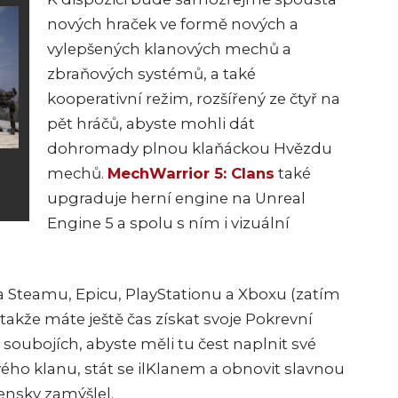
nových hraček ve formě nových a
vylepšených klanových mechů a
zbraňových systémů, a také
kooperativní režim, rozšířený ze čtyř na
pět hráčů, abyste mohli dát
dohromady plnou klaňáckou Hvězdu
mechů.
MechWarrior 5: Clans
také
upgraduje herní engine na Unreal
Engine 5 a spolu s ním i vizuální
a Steamu, Epicu, PlayStationu a Xboxu (zatím
 takže máte ještě čas získat svoje Pokrevní
h soubojích, abyste měli tu čest naplnit své
ého klanu, stát se ilKlanem a obnovit slavnou
ensky zamýšlel.