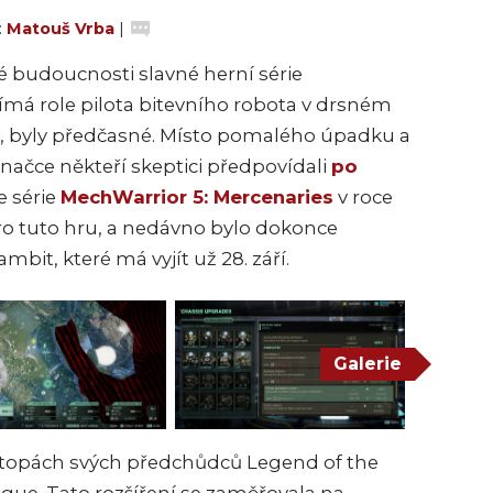
:
Matouš Vrba
|
é budoucnosti slavné herní série
ujímá role pilota bitevního robota v drsném
, byly předčasné. Místo pomalého úpadku a
značce někteří skeptici předpovíd
ali
po
e série
MechWarrior 5: Mercenaries
v roce
pro tuto hru, a nedávno bylo dokonce
it, které má vyjít už 28. září.
Galerie
 stopách svých předchůdců Legend of the