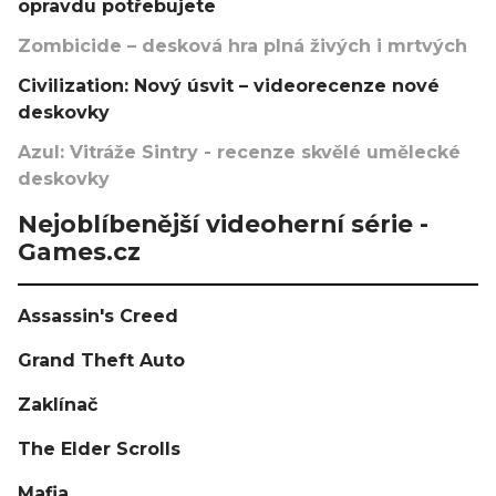
opravdu potřebujete
Zombicide – desková hra plná živých i mrtvých
Civilization: Nový úsvit – videorecenze nové
deskovky
Azul: Vitráže Sintry - recenze skvělé umělecké
deskovky
Nejoblíbenější videoherní série -
Games.cz
Assassin's Creed
Grand Theft Auto
Zaklínač
The Elder Scrolls
Mafia