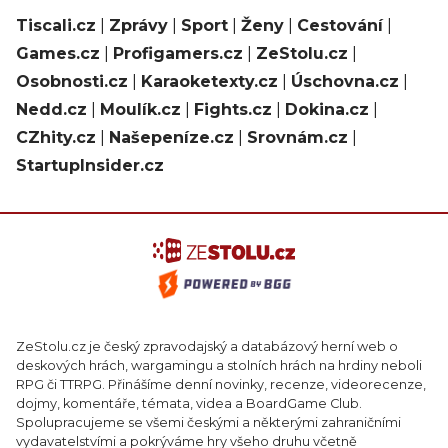
Tiscali.cz
|
Zprávy
|
Sport
|
Ženy
|
Cestování
|
Games.cz
|
Profigamers.cz
|
ZeStolu.cz
|
Osobnosti.cz
|
Karaoketexty.cz
|
Úschovna.cz
|
Nedd.cz
|
Moulík.cz
|
Fights.cz
|
Dokina.cz
|
CZhity.cz
|
Našepeníze.cz
|
Srovnám.cz
|
StartupInsider.cz
ZeStolu.cz je český zpravodajský a databázový herní web o
deskových hrách, wargamingu a stolních hrách na hrdiny neboli
RPG či TTRPG. Přinášíme denní novinky, recenze, videorecenze,
dojmy, komentáře, témata, videa a BoardGame Club.
Spolupracujeme se všemi českými a některými zahraničními
vydavatelstvími a pokrýváme hry všeho druhu včetně