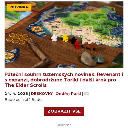
NOVINKA
Páteční souhrn tuzemských novinek: Revenant i
s expanzí, dobrodržuné Toriki i další krok pro
The Elder Scrolls
24. 4. 2026
|
DESKOVKY
|
Ondřej Partl
|
Bude co hrát? Bude!
ZOBRAZIT VŠE