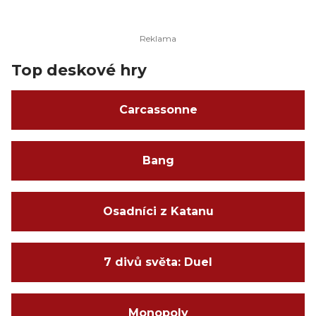
Top deskové hry
Carcassonne
Bang
Osadníci z Katanu
7 divů světa: Duel
Monopoly