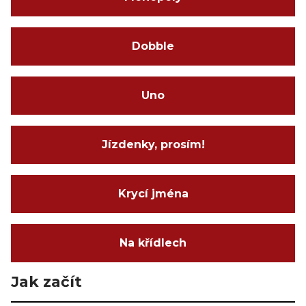
Dobble
Uno
Jízdenky, prosím!
Krycí jména
Na křídlech
Jak začít