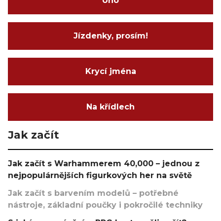
Uno
Jízdenky, prosím!
Krycí jména
Na křídlech
Jak začít
Jak začít s Warhammerem 40,000 – jednou z
nejpopulárnějších figurkových her na světě
Jak začít s barvením modelů – potřebné
nástroje, základní poučky i pokročilé techniky