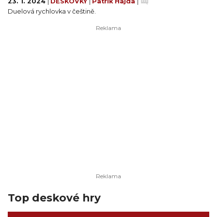
23. 1. 2024
|
DESKOVKY
|
Patrik Hajda
|
Duelová rychlovka v češtině.
Top deskové hry