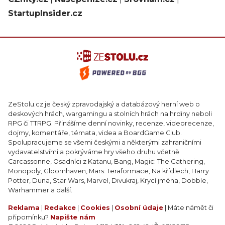
StartupInsider.cz
ZeStolu.cz je český zpravodajský a databázový herní web o
deskových hrách, wargamingu a stolních hrách na hrdiny neboli
RPG či TTRPG. Přinášíme denní novinky, recenze, videorecenze,
dojmy, komentáře, témata, videa a BoardGame Club.
Spolupracujeme se všemi českými a některými zahraničními
vydavatelstvími a pokrýváme hry všeho druhu včetně
Carcassonne, Osadníci z Katanu, Bang, Magic: The Gathering,
Monopoly, Gloomhaven, Mars: Teraformace, Na křídlech, Harry
Potter, Duna, Star Wars, Marvel, Divukraj, Krycí jména, Dobble,
Warhammer a další.
Reklama
|
Redakce
|
Cookies
|
Osobní údaje
| Máte námět či
připomínku?
Napište nám