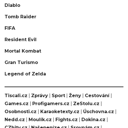
Diablo
Tomb Raider
FIFA
Resident Evil
Mortal Kombat
Gran Turismo
Legend of Zelda
Tiscali.cz
|
Zprávy
|
Sport
|
Ženy
|
Cestování
|
Games.cz
|
Profigamers.cz
|
ZeStolu.cz
|
Osobnosti.cz
|
Karaoketexty.cz
|
Úschovna.cz
|
Nedd.cz
|
Moulík.cz
|
Fights.cz
|
Dokina.cz
|
CZhity.cz
|
Našepeníze.cz
|
Srovnám.cz
|