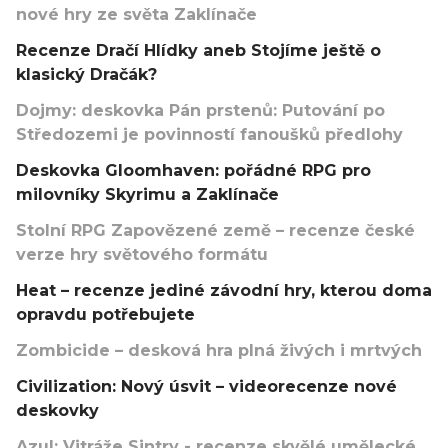
nové hry ze světa Zaklínače
Recenze Dračí Hlídky aneb Stojíme ještě o
klasický Dračák?
Dojmy: deskovka Pán prstenů: Putování po
Středozemi je povinností fanoušků předlohy
Deskovka Gloomhaven: pořádné RPG pro
milovníky Skyrimu a Zaklínače
Stolní RPG Zapovězené země – recenze české
verze hry světového formátu
Heat – recenze jediné závodní hry, kterou doma
opravdu potřebujete
Zombicide – desková hra plná živých i mrtvých
Civilization: Nový úsvit – videorecenze nové
deskovky
Azul: Vitráže Sintry - recenze skvělé umělecké