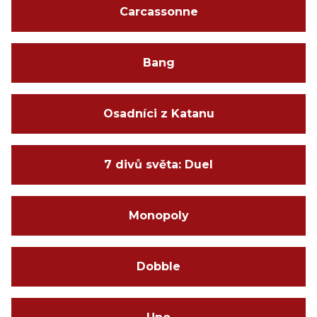
Carcassonne
Bang
Osadníci z Katanu
7 divů světa: Duel
Monopoly
Dobble