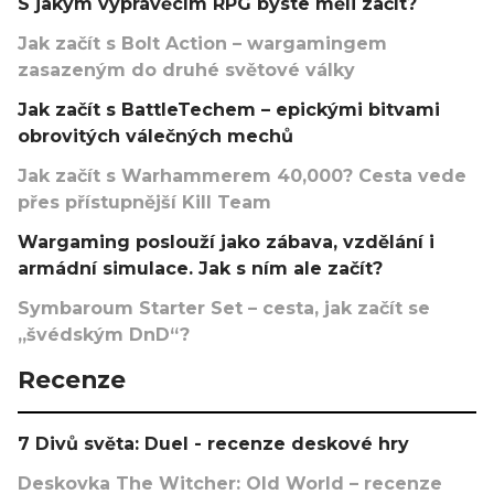
S jakým vyprávěcím RPG byste měli začít?
Jak začít s Bolt Action – wargamingem
zasazeným do druhé světové války
Jak začít s BattleTechem – epickými bitvami
obrovitých válečných mechů
Jak začít s Warhammerem 40,000? Cesta vede
přes přístupnější Kill Team
Wargaming poslouží jako zábava, vzdělání i
armádní simulace. Jak s ním ale začít?
Symbaroum Starter Set – cesta, jak začít se
„švédským DnD“?
Recenze
7 Divů světa: Duel - recenze deskové hry
Deskovka The Witcher: Old World – recenze