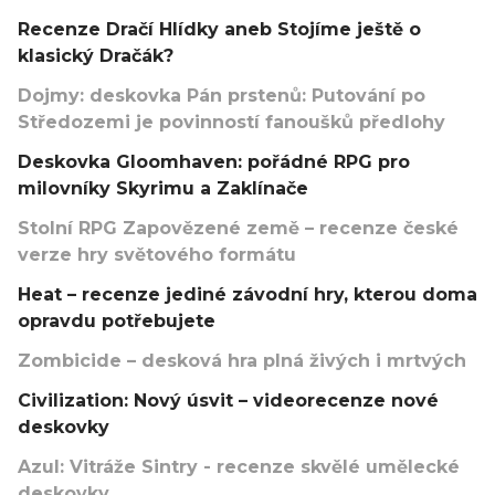
Recenze Dračí Hlídky aneb Stojíme ještě o
klasický Dračák?
Dojmy: deskovka Pán prstenů: Putování po
Středozemi je povinností fanoušků předlohy
Deskovka Gloomhaven: pořádné RPG pro
milovníky Skyrimu a Zaklínače
Stolní RPG Zapovězené země – recenze české
verze hry světového formátu
Heat – recenze jediné závodní hry, kterou doma
opravdu potřebujete
Zombicide – desková hra plná živých i mrtvých
Civilization: Nový úsvit – videorecenze nové
deskovky
Azul: Vitráže Sintry - recenze skvělé umělecké
deskovky