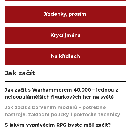
Jízdenky, prosím!
Krycí jména
Na křídlech
Jak začít
Jak začít s Warhammerem 40,000 – jednou z
nejpopulárnějších figurkových her na světě
Jak začít s barvením modelů – potřebné
nástroje, základní poučky i pokročilé techniky
S jakým vyprávěcím RPG byste měli začít?