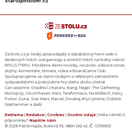
StartupInsider.cz
ZeStolu.cz je český zpravodajský a databázový herní web o
deskových hrách, wargamingu a stolních hrách na hrdiny neboli
RPG či TTRPG. Přinášíme denní novinky, recenze, videorecenze,
dojmy, komentáře, témata, videa a BoardGame Club.
Spolupracujeme se všemi českými a některými zahraničními
vydavatelstvími a pokrýváme hry všeho druhu včetně
Carcassonne, Osadníci z Katanu, Bang, Magic: The Gathering,
Monopoly, Gloomhaven, Mars: Teraformace, Na křídlech, Harry
Potter, Duna, Star Wars, Marvel, Divukraj, Krycí jména, Dobble,
Warhammer a další.
Reklama
|
Redakce
|
Cookies
|
Osobní údaje
| Máte námět či
připomínku?
Napište nám
© 2026 Patrik Hajda, Buková 115, Věšín 262 42, IČ: 03156613