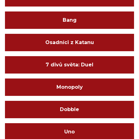
Bang
Osadníci z Katanu
7 divů světa: Duel
Monopoly
Dobble
Uno