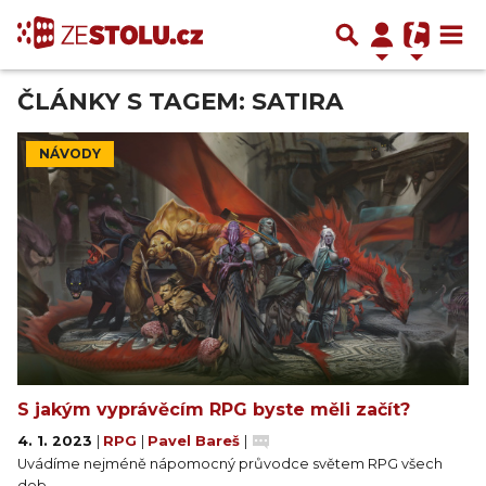
ČLÁNKY S TAGEM: SATIRA
NÁVODY
S jakým vyprávěcím RPG byste měli začít?
4. 1. 2023
|
RPG
|
Pavel Bareš
|
Uvádíme nejméně nápomocný průvodce světem RPG všech
dob.