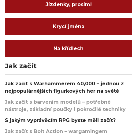
Jízdenky, prosím!
Krycí jména
Na křídlech
Jak začít
Jak začít s Warhammerem 40,000 – jednou z
nejpopulárnějších figurkových her na světě
Jak začít s barvením modelů – potřebné
nástroje, základní poučky i pokročilé techniky
S jakým vyprávěcím RPG byste měli začít?
Jak začít s Bolt Action – wargamingem