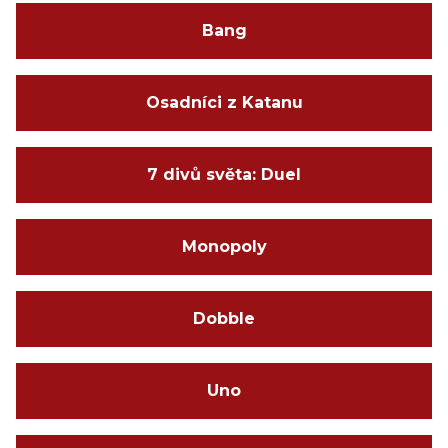
Bang
Osadníci z Katanu
7 divů světa: Duel
Monopoly
Dobble
Uno