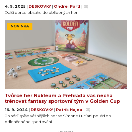
4. 9. 2025
|
DESKOVKY
|
Ondřej Partl
|
Další porce obsahu do oblíbených her.
NOVINKA
Tvůrce her Nukleum a Přehrada vás nechá
trénovat fantasy sportovní tým v Golden Cup
16. 9. 2024
|
DESKOVKY
|
Patrik Hajda
|
Po sérii spíše vážnějších her se Simone Luciani pouští do
odlehčeného sportování.