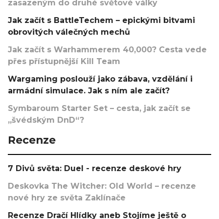
zasazeným do druhé světové války
Jak začít s BattleTechem – epickými bitvami
obrovitých válečných mechů
Jak začít s Warhammerem 40,000? Cesta vede
přes přístupnější Kill Team
Wargaming poslouží jako zábava, vzdělání i
armádní simulace. Jak s ním ale začít?
Symbaroum Starter Set – cesta, jak začít se
„švédským DnD“?
Recenze
7 Divů světa: Duel - recenze deskové hry
Deskovka The Witcher: Old World – recenze
nové hry ze světa Zaklínače
Recenze Dračí Hlídky aneb Stojíme ještě o