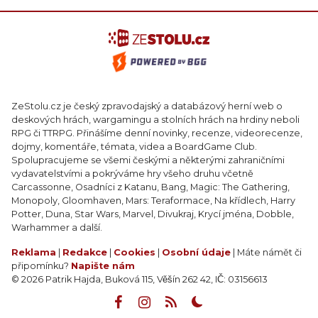
ZeStolu.cz je český zpravodajský a databázový herní web o
deskových hrách, wargamingu a stolních hrách na hrdiny neboli
RPG či TTRPG. Přinášíme denní novinky, recenze, videorecenze,
dojmy, komentáře, témata, videa a BoardGame Club.
Spolupracujeme se všemi českými a některými zahraničními
vydavatelstvími a pokrýváme hry všeho druhu včetně
Carcassonne, Osadníci z Katanu, Bang, Magic: The Gathering,
Monopoly, Gloomhaven, Mars: Teraformace, Na křídlech, Harry
Potter, Duna, Star Wars, Marvel, Divukraj, Krycí jména, Dobble,
Warhammer a další.
Reklama
|
Redakce
|
Cookies
|
Osobní údaje
| Máte námět či
připomínku?
Napište nám
© 2026 Patrik Hajda, Buková 115, Věšín 262 42, IČ: 03156613