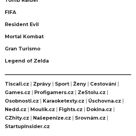
Tomb Raider
FIFA
Resident Evil
Mortal Kombat
Gran Turismo
Legend of Zelda
Tiscali.cz
|
Zprávy
|
Sport
|
Ženy
|
Cestování
|
Games.cz
|
Profigamers.cz
|
ZeStolu.cz
|
Osobnosti.cz
|
Karaoketexty.cz
|
Úschovna.cz
|
Nedd.cz
|
Moulík.cz
|
Fights.cz
|
Dokina.cz
|
CZhity.cz
|
Našepeníze.cz
|
Srovnám.cz
|
StartupInsider.cz