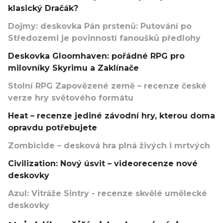
klasický Dračák?
Dojmy: deskovka Pán prstenů: Putování po
Středozemi je povinností fanoušků předlohy
Deskovka Gloomhaven: pořádné RPG pro
milovníky Skyrimu a Zaklínače
Stolní RPG Zapovězené země – recenze české
verze hry světového formátu
Heat – recenze jediné závodní hry, kterou doma
opravdu potřebujete
Zombicide – desková hra plná živých i mrtvých
Civilization: Nový úsvit – videorecenze nové
deskovky
Azul: Vitráže Sintry - recenze skvělé umělecké
deskovky