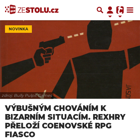
NOVINKA
zdroj: Bully Pulpit Games
VÝBUŠNÝM CHOVÁNÍM K
BIZARNÍM SITUACÍM. REXHRY
PŘELOŽÍ COENOVSKÉ RPG
FIASCO