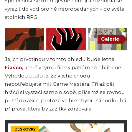
Společnost se toho zjevně nebojí a rozhodla se
vyrazit do vod pro ně neprobádaných – do světa
stolních RPG.
Galerie
Jejich prvotinou v tomto ohledu bude letité
Fiasco,
které v týmu firmy patří mezi oblíbené.
Výhodou titulu je, že k jeho chodu
nepotřebujete mít Game Mastera. Tři až pět
hráčů si vystačí samo o sobě, přičemž se rovnou
pustí do akce, protože ve hře chybí i sáhodlouhá
příprava, která by zážitky zdržovala.
DESKOVKY