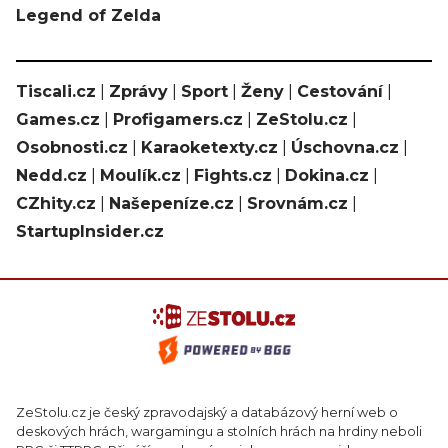
Legend of Zelda
Tiscali.cz
|
Zprávy
|
Sport
|
Ženy
|
Cestování
|
Games.cz
|
Profigamers.cz
|
ZeStolu.cz
|
Osobnosti.cz
|
Karaoketexty.cz
|
Úschovna.cz
|
Nedd.cz
|
Moulík.cz
|
Fights.cz
|
Dokina.cz
|
CZhity.cz
|
Našepeníze.cz
|
Srovnám.cz
|
StartupInsider.cz
ZeStolu.cz je český zpravodajský a databázový herní web o
deskových hrách, wargamingu a stolních hrách na hrdiny neboli