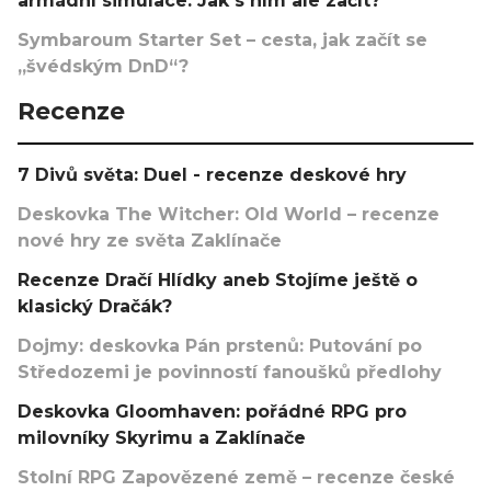
armádní simulace. Jak s ním ale začít?
Symbaroum Starter Set – cesta, jak začít se
„švédským DnD“?
Recenze
7 Divů světa: Duel - recenze deskové hry
Deskovka The Witcher: Old World – recenze
nové hry ze světa Zaklínače
Recenze Dračí Hlídky aneb Stojíme ještě o
klasický Dračák?
Dojmy: deskovka Pán prstenů: Putování po
Středozemi je povinností fanoušků předlohy
Deskovka Gloomhaven: pořádné RPG pro
milovníky Skyrimu a Zaklínače
Stolní RPG Zapovězené země – recenze české