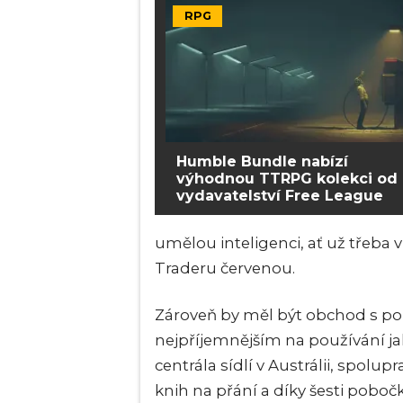
RPG
Humble Bundle nabízí
výhodnou TTRPG kolekci od
vydavatelství Free League
umělou inteligenci, ať už třeba v
Traderu červenou.
Zároveň by měl být obchod s pomo
nejpříjemnějším na používání jak
centrála sídlí v Austrálii, spolup
knih na přání a díky šesti pobo