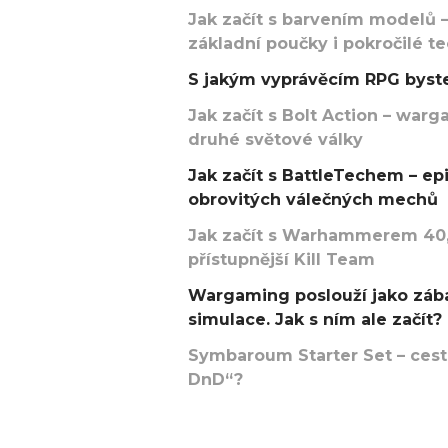
Jak začít s barvením modelů –
základní poučky i pokročilé t
S jakým vyprávěcím RPG byste
Jak začít s Bolt Action – w
druhé světové války
Jak začít s BattleTechem – ep
obrovitých válečných mechů
Jak začít s Warhammerem 40,
přístupnější Kill Team
Wargaming poslouží jako zába
simulace. Jak s ním ale začít?
Symbaroum Starter Set – cesta
DnD“?