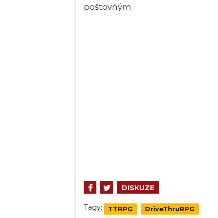
poštovným.
DISKUZE
Tagy:
TTRPG
DriveThruRPG