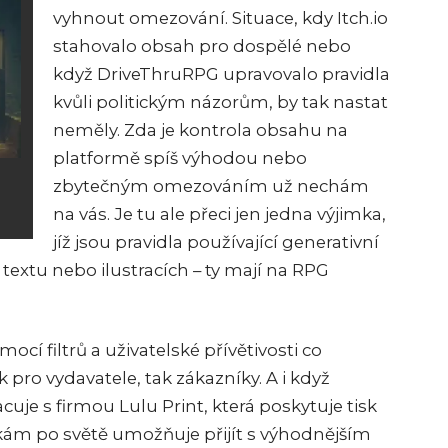
vyhnout omezování. Situace, kdy Itch.io
stahovalo obsah pro dospělé nebo
když DriveThruRPG upravovalo pravidla
kvůli politickým názorům, by tak nastat
neměly. Zda je kontrola obsahu na
platformě spíš výhodou nebo
zbytečným omezováním už nechám
na vás. Je tu ale přeci jen jedna výjimka,
jíž jsou pravidla používající generativní
 textu nebo ilustracích – ty mají na RPG
cí filtrů a uživatelské přívětivosti co
 pro vydavatele, tak zákazníky. A i když
racuje s firmou Lulu Print, která poskytuje tisk
čkám po světě umožňuje přijít s výhodnějším