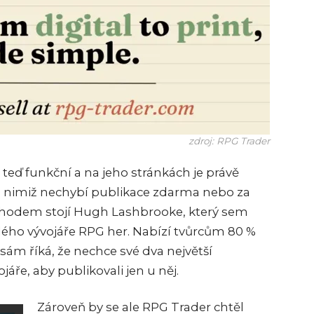
zdroj: RPG Trader
 teď funkční a na jeho stránkách je právě
i nimiž nechybí publikace zdarma nebo za
chodem stojí Hugh Lashbrooke, který sem
lého vývojáře RPG her. Nabízí tvůrcům 80 %
e sám říká, že nechce své dva největší
jáře, aby publikovali jen u něj.
Zároveň by se ale RPG Trader chtěl