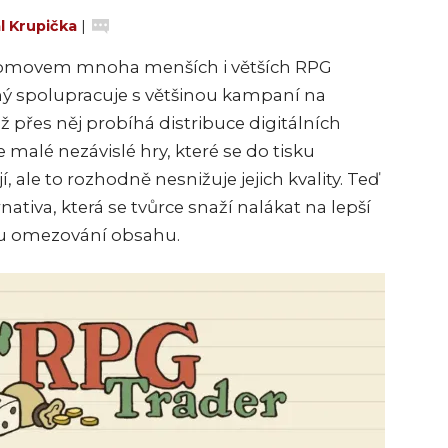
l Krupička
|
i domovem mnoha menších i větších RPG
ný spolupracuje s většinou kampaní na
ž přes něj probíhá distribuce digitálních
alé nezávislé hry, které se do tisku
ale to rozhodně nesnižuje jejich kvality. Teď
nativa, která se tvůrce snaží nalákat na lepší
u omezování obsahu.