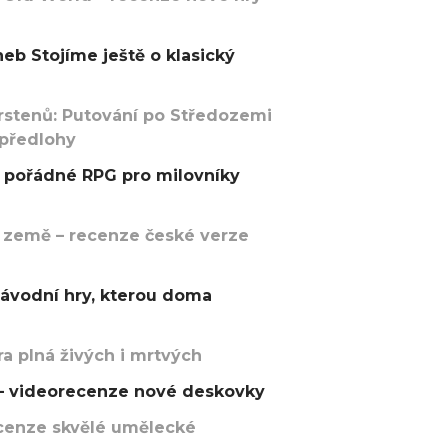
eb Stojíme ještě o klasický
rstenů: Putování po Středozemi
 předlohy
pořádné RPG pro milovníky
 země – recenze české verze
závodní hry, kterou doma
a plná živých i mrtvých
t – videorecenze nové deskovky
recenze skvělé umělecké