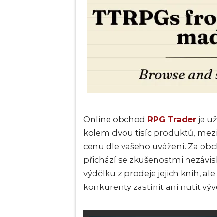
Online obchod
RPG Trader
je už
kolem dvou tisíc produktů, mez
cenu dle vašeho uvážení. Za ob
přichází se zkušenostmi nezávis
výdělku z prodeje jejich knih, al
konkurenty zastínit ani nutit vývo