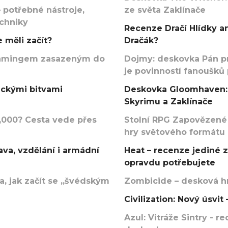
 potřebné nástroje,
ze světa Zaklínače
echniky
Recenze Dračí Hlídky an
 měli začít?
Dračák?
argamingem zasazeným do
Dojmy: deskovka Pán p
je povinností fanoušků
ickými bitvami
Deskovka Gloomhaven: 
Skyrimu a Zaklínače
000? Cesta vede přes
Stolní RPG Zapovězené
hry světového formátu
va, vzdělání i armádní
Heat – recenze jediné 
opravdu potřebujete
, jak začít se „švédským
Zombicide – desková hr
Civilization: Nový úsvi
Azul: Vitráže Sintry - 