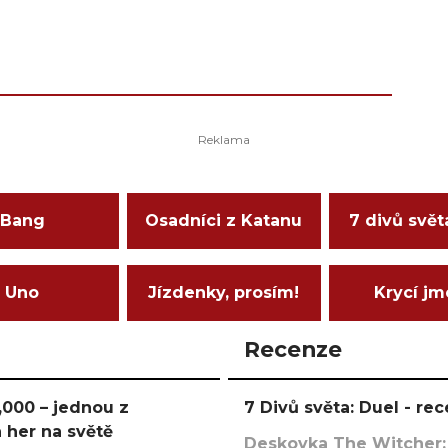
Bang
Osadníci z Katanu
7 divů svět
Uno
Jízdenky, prosím!
Krycí j
Recenze
000 – jednou z
7 Divů světa: Duel - r
 her na světě
Deskovka The Witcher: