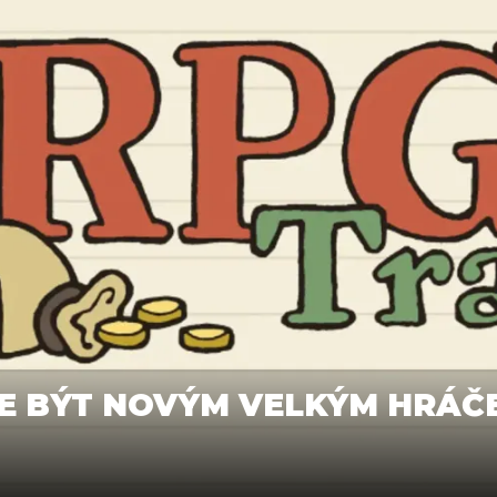
E BÝT NOVÝM VELKÝM HRÁČE