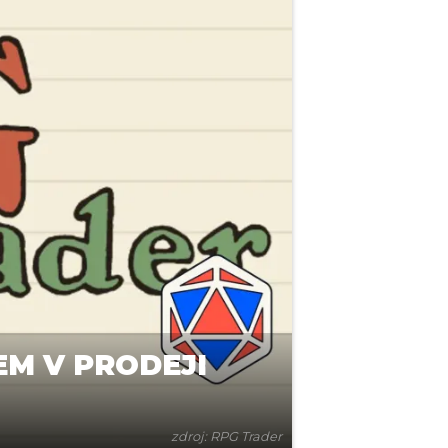
M V PRODEJI
zdroj: RPG Trader