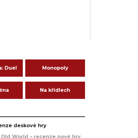
a: Duel
Monopoly
ména
Na křídlech
ecenze deskové hry
 Old World – recenze nové hry