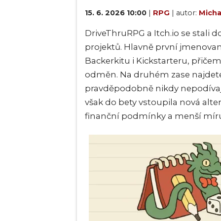
15. 6. 2026 10:00
|
RPG
| autor:
Micha
DriveThruRPG a Itch.io se stal
projektů. Hlavně první jmenova
Backerkitu i Kickstarteru, přičem
odměn. Na druhém zase najdete m
pravděpodobně nikdy nepodívají, 
však do bety vstoupila nová alter
finanční podmínky a menší mír