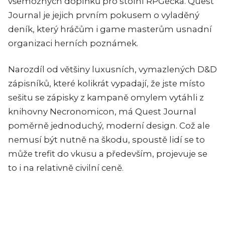
všemožných doplňků pro stolní RPGéčka. Quest
Journal je jejich prvním pokusem o vyladěný
deník, který hráčům i game masterům usnadní
organizaci herních poznámek.
Narozdíl od většiny luxusních, vymazlených D&D
zápisníků, které kolikrát vypadají, že jste místo
sešitu se zápisky z kampaně omylem vytáhli z
knihovny Necronomicon, má Quest Journal
poměrně jednoduchý, moderní design. Což ale
nemusí být nutně na škodu, spoustě lidí se to
může trefit do vkusu a především, projevuje se
to i na relativně civilní ceně.