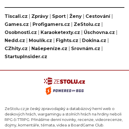
Tiscali.cz
|
Zprávy
|
Sport
|
Ženy
|
Cestování
|
Games.cz
|
Profigamers.cz
|
ZeStolu.cz
|
Osobnosti.cz
|
Karaoketexty.cz
|
Úschovna.cz
|
Nedd.cz
|
Moulík.cz
|
Fights.cz
|
Dokina.cz
|
CZhity.cz
|
Našepeníze.cz
|
Srovnám.cz
|
StartupInsider.cz
ZeStolu.cz je český zpravodajský a databázový herní web o
deskových hrách, wargamingu a stolních hrách na hrdiny neboli
RPG či TTRPG. Přinášíme denní novinky, recenze, videorecenze,
dojmy, komentáře, témata, videa a BoardGame Club.