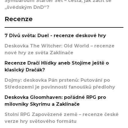
Symbaroum Starter Set – cesta, jak začít se
„švédským DnD“?
Recenze
7 Divů světa: Duel - recenze deskové hry
Deskovka The Witcher: Old World – recenze
nové hry ze světa Zaklínače
Recenze Dračí Hlídky aneb Stojíme ještě o
klasický Dračák?
Dojmy: deskovka Pán prstenů: Putování po
Středozemi je povinností fanoušků předlohy
Deskovka Gloomhaven: pořádné RPG pro
milovníky Skyrimu a Zaklínače
Stolní RPG Zapovězené země – recenze české
verze hry světového formátu