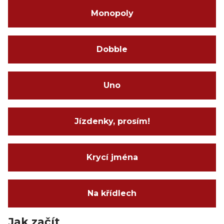
Monopoly
Dobble
Uno
Jízdenky, prosím!
Krycí jména
Na křídlech
Jak začít