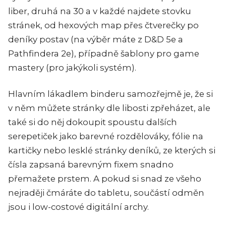
liber, druhá na 30 a v každé najdete stovku
stránek, od hexových map přes čtverečky po
deníky postav (na výběr máte z D&D 5e a
Pathfindera 2e), případně šablony pro game
mastery (pro jakýkoli systém).
Hlavním lákadlem binderu samozřejmě je, že si
v něm můžete stránky dle libosti zpřeházet, ale
také si do něj dokoupit spoustu dalších
serepetiček jako barevné rozdělováky, fólie na
kartičky nebo lesklé stránky deníků, ze kterých si
čísla zapsaná barevným fixem snadno
přemažete prstem. A pokud si snad ze všeho
nejraději čmáráte do tabletu, součástí odměn
jsou i low-costové digitální archy.