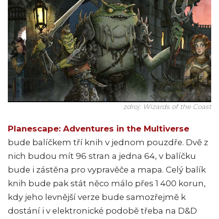
zdroj: Wizards of the Coast
Planescape: Adventures in the Multiverse
bude balíčkem tří knih v jednom pouzdře. Dvě z
nich budou mít 96 stran a jedna 64, v balíčku
bude i zástěna pro vypravěče a mapa. Celý balík
knih bude pak stát něco málo přes 1 400 korun,
kdy jeho levnější verze bude samozřejmě k
dostání i v elektronické podobě třeba na D&D