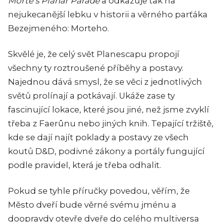
Morte’s Planar Parade
a odkazuje tak na
nejukecanější lebku v historii a věrného parťáka
Bezejmeného: Morteho.
Skvělé je, že celý svět Planescapu propojí
všechny ty roztroušené příběhy a postavy.
Najednou dává smysl, že se věci z jednotlivých
světů prolínají a potkávají. Ukáže zase ty
fascinující lokace, které jsou jiné, než jsme zvyklí
třeba z Faerûnu nebo jiných knih. Tepající tržiště,
kde se dají najít poklady a postavy ze všech
koutů D&D, podivné zákony a portály fungující
podle pravidel, která je třeba odhalit.
Pokud se tyhle příručky povedou, věřím, že
Město dveří bude věrné svému jménu a
doopravdy otevře dveře do celého multiversa