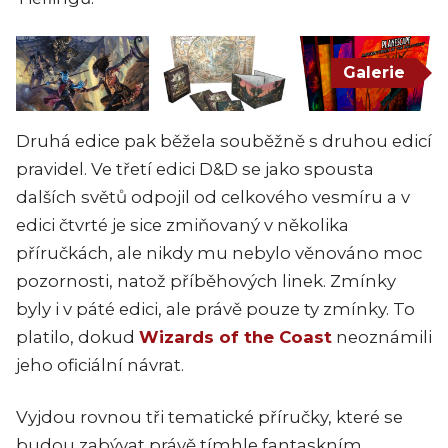
Galerie
Druhá edice pak běžela souběžně s druhou edicí
pravidel. Ve třetí edici D&D se jako spousta
dalších světů odpojil od celkového vesmíru a v
edici čtvrté je sice zmiňovaný v několika
příručkách, ale nikdy mu nebylo věnováno moc
pozornosti, natož příběhových linek. Zmínky
byly i v páté edici, ale právě pouze ty zmínky. To
platilo, dokud
Wizards of the Coast
neoznámili
jeho oficiální návrat.
Vyjdou rovnou tři tematické příručky, které se
budou zabývat právě tímhle fantaskním