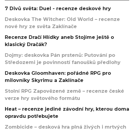
7 Divů světa: Duel - recenze deskové hry
Deskovka The Witcher: Old World – recenze
nové hry ze světa Zaklínače
Recenze Dračí Hlídky aneb Stojíme ještě o
klasický Dračák?
Dojmy: deskovka Pán prstenů: Putování po
Středozemi je povinností fanoušků předlohy
Deskovka Gloomhaven: pořádné RPG pro
milovníky Skyrimu a Zaklínače
Stolní RPG Zapovězené země – recenze české
verze hry světového formátu
Heat – recenze jediné závodní hry, kterou doma
opravdu potřebujete
Zombicide – desková hra plná živých i mrtvých