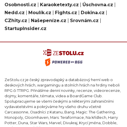
Osobnosti.cz
|
Karaoketexty.cz
|
Úschovna.cz
|
Nedd.cz
|
Moulík.cz
|
Fights.cz
|
Dokina.cz
|
CZhity.cz
|
Našepeníze.cz
|
Srovnám.cz
|
StartupInsider.cz
ZeStolu.cz je český zpravodajský a databázový herní web o
deskových hrách, wargamingu a stolních hrách na hrdiny neboli
RPG či TTRPG. Přinášíme denní novinky, recenze, videorecenze,
dojmy, komentáře, témata, videa a BoardGame Club.
Spolupracujeme se všemi českými a některými zahraničními
vydavatelstvími a pokrýváme hry všeho druhu včetně
Carcassonne, Osadníci z Katanu, Bang, Magic: The Gathering,
Monopoly, Gloomhaven, Mars: Teraformace, Na křídlech, Harry
Potter, Duna, Star Wars, Marvel, Divukraj, Krycí jména, Dobble,