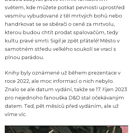
světem, kde můžete potkat pevnosti uprostřed
vesmíru vybudované z těl mrtvých bohů nebo
handrkovat se se sběrači o ceně za mrtvolu,
kterou budou chtít prodat spalovačům, tedy
kultu pravé smrti. Sigil je zpět přátelé! Město v
samotném středu velkého soukolí se vrací s
plnou parádou.
Knihy byly oznámené už během prezentace v
roce 2022, ale moc informací o nich nebylo.
Znalo se ale datum vydání, takže se 17. říjen 2023
pro nejednoho fanouška D&D stal očekávaným
datem. Teď, pět měsíců před vydáním, ale už
víme víc.