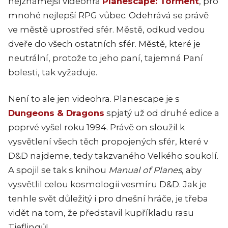
nejznámější videohra
Planescape: Torment
, pro
mnohé nejlepší RPG vůbec. Odehrává se právě
ve městě uprostřed sfér. Městě, odkud vedou
dveře do všech ostatních sfér. Městě, které je
neutrální, protože to jeho paní, tajemná Paní
bolesti, tak vyžaduje.
Není to ale jen videohra. Planescape je s
Dungeons & Dragons
spjatý už od druhé edice a
poprvé vyšel roku 1994. Právě on sloužil k
vysvětlení všech těch propojených sfér, které v
D&D najdeme, tedy takzvaného Velkého soukolí.
A spojil se tak s knihou
Manual of Planes
, aby
vysvětlil celou kosmologii vesmíru D&D. Jak je
tenhle svět důležitý i pro dnešní hráče, je třeba
vidět na tom, že představil kupříkladu rasu
Tieflingů!