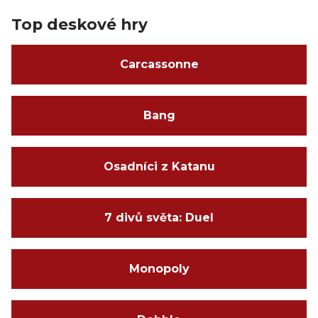
Top deskové hry
Carcassonne
Bang
Osadníci z Katanu
7 divů světa: Duel
Monopoly