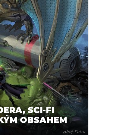
RA, SCI-FI
CKÝM OBSAHEM
zdroj: Paizo