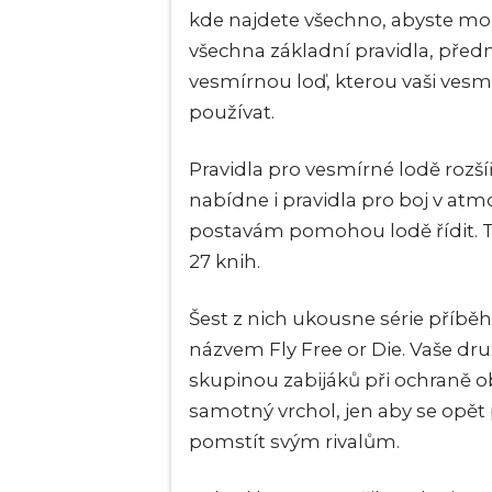
kde najdete všechno, abyste mohl
všechna základní pravidla, předmět
vesmírnou loď, kterou vaši vesmí
používat.
Pravidla pro vesmírné lodě rozší
nabídne i pravidla pro boj v atm
postavám pomohou lodě řídit. T
27 knih.
Šest z nich ukousne série příběh
názvem Fly Free or Die. Vaše dru
skupinou zabijáků při ochraně 
samotný vrchol, jen aby se opět
pomstít svým rivalům.