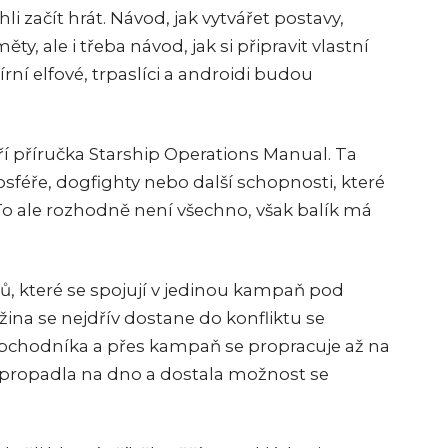
i začít hrát. Návod, jak vytvářet postavy,
y, ale i třeba návod, jak si připravit vlastní
rní elfové, trpaslíci a androidi budou
ří příručka Starship Operations Manual. Ta
osféře, dogfighty nebo další schopnosti, které
o ale rozhodně není všechno, však balík má
ů, které se spojují v jedinou kampaň pod
žina se nejdřív dostane do konfliktu se
obchodníka a přes kampaň se propracuje až na
 propadla na dno a dostala možnost se