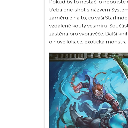
Pokud by to nestačilo nebo jste 
třeba one-shot s názvem System
zaměřuje na to, co vaši Starfind
vzdálené kouty vesmíru. Součástí
zástěna pro vypravěče. Další kn
o nové lokace, exotická monstra a