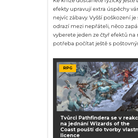
Ke knize dostanete fyzicky ještě
efekty upravují extra úspěchy vá
nejvíc zábavy. Vyšší poškození je 
odrazí mezi nepřáteli, něco zapá
vyberete jeden ze čtyř efektů na 
potřeba počítat ještě s poštovn
RPG
Tvůrci Pathfindera se v reakc
na jednání Wizards of the
Coast pouští do tvorby vlastn
licence