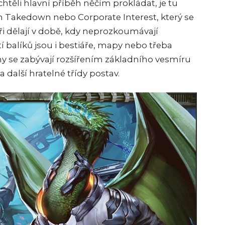
chtěli hlavní příběh něčím prokládat, je tu
 Takedown nebo Corporate Interest, který se
eři dělají v době, kdy neprozkoumávají
 balíků jsou i bestiáře, mapy nebo třeba
ihy se zabývají rozšířením základního vesmíru
 další hratelné třídy postav.