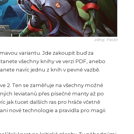
zdroj: Paizo
ímavou variantu. Jde zakoupit buď za
stanete všechny knihy ve verzi PDF, anebo
anete navíc jednu z knih v pevné vazbě.
ive 2. Ten se zaměřuje na všechny možné
ých leviatanů přes písečné manty až po
víc jak tucet dalších ras pro hráče včetně
ani nové technologie a pravidla pro magii