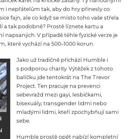
 balíček karet na kritické zásahy. Ty náhodnými
m i nepřátelům tak, aby do hry přinesly co
sice fajn, ale co když se místo toho vaše střela
lí a tak podobně? Prostě líznete kartu a
ní napsaných. V případě téhle fyzické verze je
ým, které vychází na 500–1000 korun.
Jako už tradičně přichází Humble i
s podporou charity. Výtěžek z tohoto
balíčku jde tentokrát na The Trevor
Project. Ten pracuje na prevenci
sebevražd mezi gayi, lesbičkami,
bisexuály, transgender lidmi nebo
mladými lidmi, kteří zpochybňují sami
i
sebe.
í
Humble prostě opět nabízí kompletní