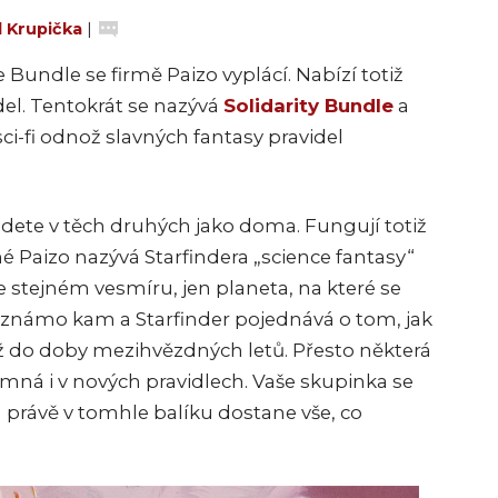
l Krupička
|
 Bundle se firmě Paizo vyplácí. Nabízí totiž
del. Tentokrát se nazývá
Solidarity Bundle
a
sci-fi odnož slavných fantasy pravidel
udete v těch druhých jako doma. Fungují totiž
é Paizo nazývá Starfindera „science fantasy“
e stejném vesmíru, jen planeta, na které se
eznámo kam a Starfinder pojednává o tom, jak
l až do doby mezihvězdných letů. Přesto některá
tomná i v nových pravidlech. Vaše skupinka se
právě v tomhle balíku dostane vše, co