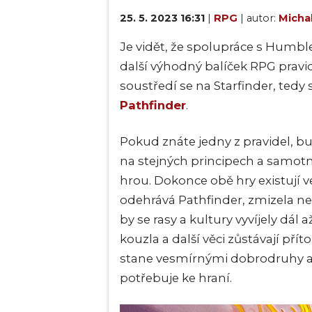
25. 5. 2023 16:31
|
RPG
| autor:
Micha
Je vidět, že spolupráce s Humble
další výhodný balíček RPG pravi
soustředí se na Starfinder, tedy 
Pathfinder
.
Pokud znáte jedny z pravidel, b
na stejných principech a samotn
hrou. Dokonce obě hry existují v
odehrává Pathfinder, zmizela n
by se rasy a kultury vyvíjely dá
kouzla a další věci zůstávají pří
stane vesmírnými dobrodruhy a 
potřebuje ke hraní.