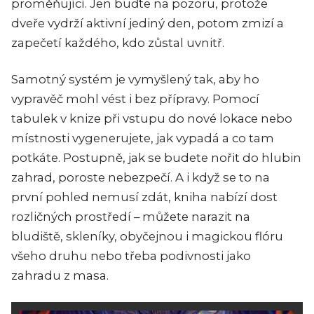
proměňující. Jen buďte na pozoru, protože
dveře vydrží aktivní jediný den, potom zmizí a
zapečetí každého, kdo zůstal uvnitř.
Samotný systém je vymyšlený tak, aby ho
vypravěč mohl vést i bez přípravy. Pomocí
tabulek v knize při vstupu do nové lokace nebo
místnosti vygenerujete, jak vypadá a co tam
potkáte. Postupně, jak se budete nořit do hlubin
zahrad, poroste nebezpečí. A i když se to na
první pohled nemusí zdát, kniha nabízí dost
rozličných prostředí – můžete narazit na
bludiště, skleníky, obyčejnou i magickou flóru
všeho druhu nebo třeba podivnosti jako
zahradu z masa.