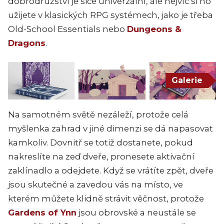
dobrodružství je sice univerzální, ale nejvíc si ho
užijete v klasických RPG systémech, jako je třeba
Old-School Essentials nebo
Dungeons &
Dragons
.
Galerie
Na samotném světě nezáleží, protože celá
myšlenka zahrad v jiné dimenzi se dá napasovat
kamkoliv. Dovnitř se totiž dostanete, pokud
nakreslíte na zeď dveře, pronesete aktivační
zaklínadlo a odejdete. Když se vrátíte zpět, dveře
jsou skutečné a zavedou vás na místo, ve
kterém můžete klidně strávit věčnost, protože
Gardens of Ynn
jsou obrovské a neustále se