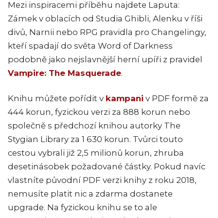
Mezi inspiracemi příběhu najdete Laputa:
Zámek v oblacích od Studia Ghibli, Alenku v říši
divů, Narnii nebo RPG pravidla pro Changelingy,
kteří spadají do světa Word of Darkness
podobně jako nejslavnější herní upíři z pravidel
Vampire: The Masquerade
.
Knihu můžete pořídit v
kampani
v PDF formě za
444 korun, fyzickou verzi za 888 korun nebo
společně s předchozí knihou autorky The
Stygian Library za 1 630 korun. Tvůrci touto
cestou vybrali již 2,5 milionů korun, zhruba
desetinásobek požadované částky. Pokud navíc
vlastníte původní PDF verzi knihy z roku 2018,
nemusíte platit nic a zdarma dostanete
upgrade. Na fyzickou knihu se to ale