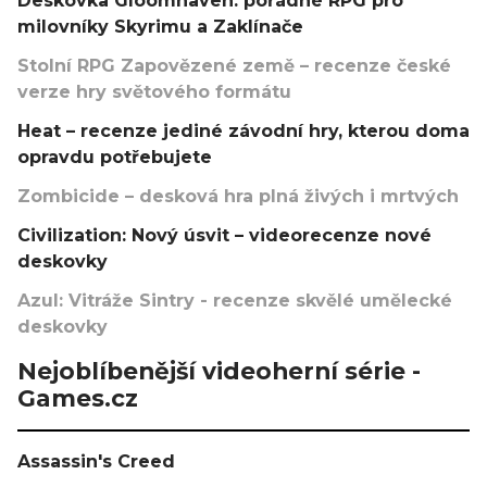
Deskovka Gloomhaven: pořádné RPG pro
milovníky Skyrimu a Zaklínače
Stolní RPG Zapovězené země – recenze české
verze hry světového formátu
Heat – recenze jediné závodní hry, kterou doma
opravdu potřebujete
Zombicide – desková hra plná živých i mrtvých
Civilization: Nový úsvit – videorecenze nové
deskovky
Azul: Vitráže Sintry - recenze skvělé umělecké
deskovky
Nejoblíbenější videoherní série -
Games.cz
Assassin's Creed