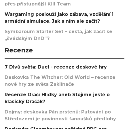
přes přístupnější Kill Team
Wargaming poslouží jako zábava, vzdělání i
armádní simulace. Jak s ním ale začít?
Symbaroum Starter Set – cesta, jak začít se
„švédským DnD“?
Recenze
7 Divů světa: Duel - recenze deskové hry
Deskovka The Witcher: Old World – recenze
nové hry ze světa Zaklínače
Recenze Dračí Hlídky aneb Stojíme ještě o
klasický Dračák?
Dojmy: deskovka Pán prstenů: Putování po
Středozemi je povinností fanoušků předlohy