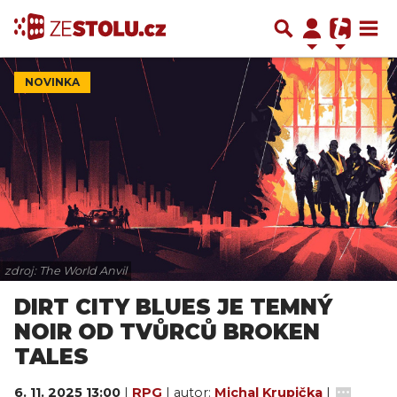
NOVINKA
zdroj: The World Anvil
DIRT CITY BLUES JE TEMNÝ
NOIR OD TVŮRCŮ BROKEN
TALES
6. 11. 2025 13:00
|
RPG
| autor:
Michal Krupička
|