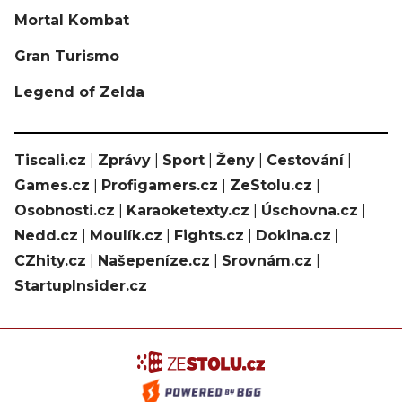
Mortal Kombat
Gran Turismo
Legend of Zelda
Tiscali.cz
|
Zprávy
|
Sport
|
Ženy
|
Cestování
|
Games.cz
|
Profigamers.cz
|
ZeStolu.cz
|
Osobnosti.cz
|
Karaoketexty.cz
|
Úschovna.cz
|
Nedd.cz
|
Moulík.cz
|
Fights.cz
|
Dokina.cz
|
CZhity.cz
|
Našepeníze.cz
|
Srovnám.cz
|
StartupInsider.cz