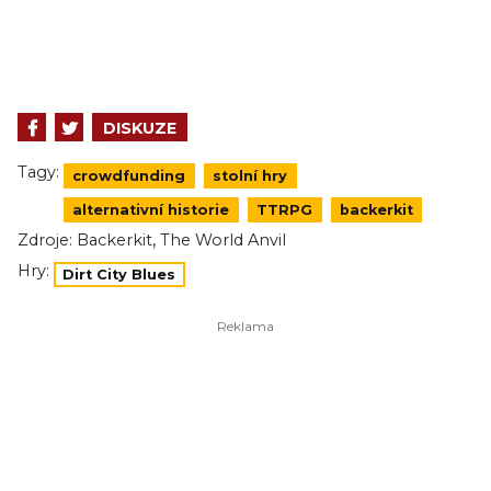
DISKUZE
Tagy:
crowdfunding
stolní hry
alternativní historie
TTRPG
backerkit
,
Zdroje:
Backerkit
The World Anvil
Hry:
Dirt City Blues