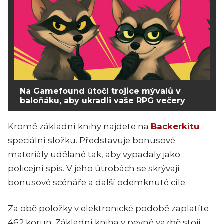
Na Gamefound útočí trojice mývalů v
baloňáku, aby ukradli vaše RPG večery
Kromě základní knihy najdete na
Backerkitu
speciální složku. Představuje bonusové
materiály udělané tak, aby vypadaly jako
policejní spis. V jeho útrobách se skrývají
bonusové scénáře a další odemknuté cíle.
Za obě položky v elektronické podobě zaplatíte
462 korun. Základní kniha v pevné vazbě stojí