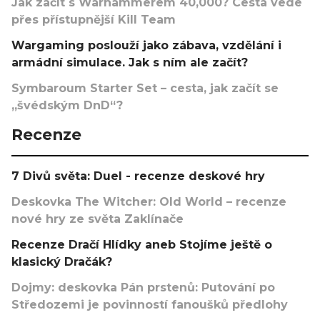
Jak začít s Warhammerem 40,000? Cesta vede
přes přístupnější Kill Team
Wargaming poslouží jako zábava, vzdělání i
armádní simulace. Jak s ním ale začít?
Symbaroum Starter Set – cesta, jak začít se
„švédským DnD“?
Recenze
7 Divů světa: Duel - recenze deskové hry
Deskovka The Witcher: Old World – recenze
nové hry ze světa Zaklínače
Recenze Dračí Hlídky aneb Stojíme ještě o
klasický Dračák?
Dojmy: deskovka Pán prstenů: Putování po
Středozemi je povinností fanoušků předlohy