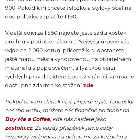
900. Pokud k ní chcete i složku a stylový obal na
obě položky, zaplatíte 1 190.
V další edici za 1 580 najdete ještě sadu kostek
pro hru v podobě nábojnic. Nejvyšší úroveň vás
vyjde na 2 060 korun, přičemž k ní dostanete
ještě mapu města vyhotovenou na otíratelném
materiálu s popisovačem, a fyzickou verzi
rychlých pravidel, které jsou už v rámci kampaně
dostupné zdarma ke stažení
zde
.
Pokud se vám článek líbil, případně jste fanoušky
našeho webu, můžete nás finančně podpořit na
Buy Me a Coffee
, kde nás najdete jako
zestolu.cz
. Za každý příspěvek jsme coby
nezávislý web vděční a děkujeme za každého z