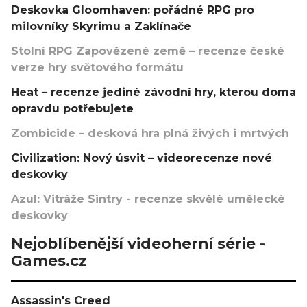
Deskovka Gloomhaven: pořádné RPG pro
milovníky Skyrimu a Zaklínače
Stolní RPG Zapovězené země – recenze české
verze hry světového formátu
Heat – recenze jediné závodní hry, kterou doma
opravdu potřebujete
Zombicide – desková hra plná živých i mrtvých
Civilization: Nový úsvit – videorecenze nové
deskovky
Azul: Vitráže Sintry - recenze skvělé umělecké
deskovky
Nejoblíbenější videoherní série -
Games.cz
Assassin's Creed