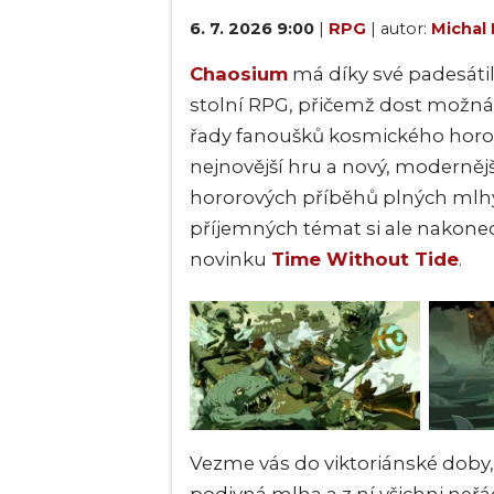
6. 7. 2026 9:00
|
RPG
| autor:
Michal 
Chaosium
má díky své padesáti
stolní RPG, přičemž dost možná
řady fanoušků kosmického hororu
nejnovější hru a nový, modernějš
hororových příběhů plných mlhy,
příjemných témat si ale nakonec 
novinku
Time Without Tide
.
Vezme vás do viktoriánské doby, k