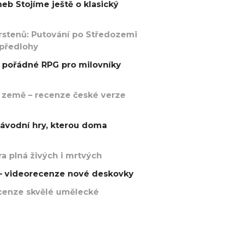
eb Stojíme ještě o klasický
rstenů: Putování po Středozemi
 předlohy
pořádné RPG pro milovníky
 země – recenze české verze
závodní hry, kterou doma
a plná živých i mrtvých
t – videorecenze nové deskovky
recenze skvělé umělecké