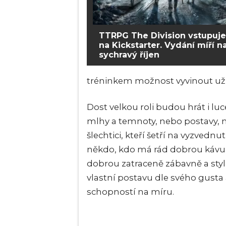
TTRPG The Division vstupuje
na Kickstarter. Vydání míří n
sychravý říjen
tréninkem možnost vyvinout už
Dost velkou roli budou hrát i lu
mlhy a temnoty, nebo postavy, me
šlechtici, kteří šetří na vyzvedn
někdo, kdo má rád dobrou kávu a
dobrou zatraceně zábavně a stylov
vlastní postavu dle svého gusta 
schopností na míru.