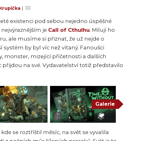
Krupička
|
leté existenci pod sebou nejedno úspěšné
 nejvýraznějším je
Call of Cthulhu
. Milují ho
, ale musíme si přiznat, že už nejde o
í systém by byl víc než vítaný. Fanoušci
 monster, mizející příčetnosti a dalších
přijdou na své. Vydavatelství totiž představilo
Galerie
de se roztříštil měsíc, na svět se vyvalila