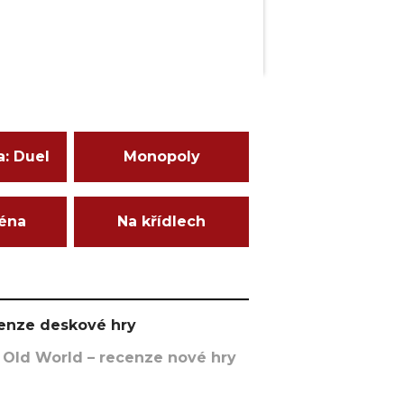
a: Duel
Monopoly
ména
Na křídlech
ecenze deskové hry
 Old World – recenze nové hry