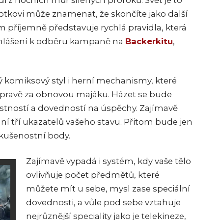
di z nočních můr šílených proroků. Svět je to
otkovi může znamenat, že skončíte jako další
m příjemně představuje rychlá pravidla, která
ihlášení k odběru kampaně na
Backerkitu
,
ý komiksový styl i herní mechanismy, které
ýpravě za obnovou majáku. Házet se bude
stností a dovedností na úspěchy. Zajímavě
ání tří ukazatelů vašeho stavu. Přitom bude jen
zkušenostní body.
Zajímavě vypadá i systém, kdy vaše tělo
ovlivňuje počet předmětů, které
můžete mít u sebe, mysl zase speciální
dovednosti, a vůle pod sebe vztahuje
nejrůznější speciality jako je telekineze,