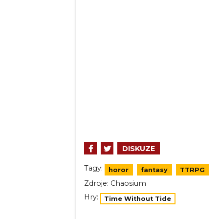
DISKUZE
Tagy:
horor
fantasy
TTRPG
Zdroje:
Chaosium
Hry:
Time Without Tide