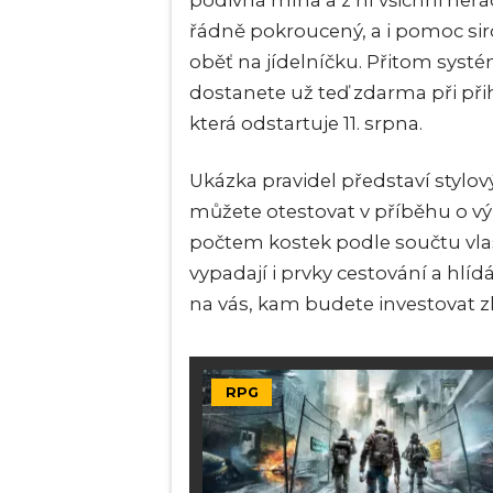
podivná mlha a z ní všichni neřá
řádně pokroucený, a i pomoc sir
oběť na jídelníčku. Přitom systé
dostanete už teď zdarma při př
která odstartuje 11. srpna.
Ukázka pravidel představí stylov
můžete otestovat v příběhu o v
počtem kostek podle součtu vla
vypadají i prvky cestování a hlíd
na vás, kam budete investovat 
RPG