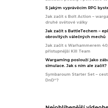
S jakým vyprávěcím RPG byste
Jak začít s Bolt Action – w
druhé světové války
Jak začít s BattleTechem – ep
obrovitých válečných mechů
Jak začít s Warhammerem 40,
přístupnější Kill Team
Wargaming poslouží jako zába
simulace. Jak s ním ale začít?
Symbaroum Starter Set – cesta
DnD“?
Nejoblíbenější videohe