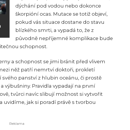
dýchání pod vodou nebo dokonce
škorpióní ocas. Mutace se totiž objeví,
pokud vás situace dostane do stavu
a
blízkého smrti, a vypadá to, že z
původně nepříjemné komplikace bude
itečnou schopnost.
cerny a schopnost se jimi bránit před vlivem
zi něž patří nemrtví doktoři, prokletí
utí svého panství z hlubin oceánu, či prostě
 výbušniny. Pravidla vypadají na první
ě, tvůrci navíc slibují možnost si vytvořit
a uvidíme, jak si poradí právě s tvorbou