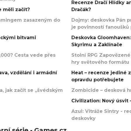
Recenze Dračí Hlídky an
 měli začít?
Dračák?
argamingem zasazeným do
Dojmy: deskovka Pán p
je povinností fanoušků
ickými bitvami
Deskovka Gloomhaven: 
Skyrimu a Zaklínače
000? Cesta vede přes
Stolní RPG Zapovězené
hry světového formátu
va, vzdělání i armádní
Heat – recenze jediné 
opravdu potřebujete
, jak začít se „švédským
Zombicide – desková hr
Civilization: Nový úsvi
Azul: Vitráže Sintry - 
deskovky
rní série - Games.cz