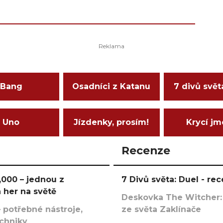
Bang
Osadníci z Katanu
7 divů svět
Uno
Jízdenky, prosím!
Krycí j
Recenze
000 – jednou z
7 Divů světa: Duel - r
 her na světě
Deskovka The Witcher:
 potřebné nástroje,
ze světa Zaklínače
echniky