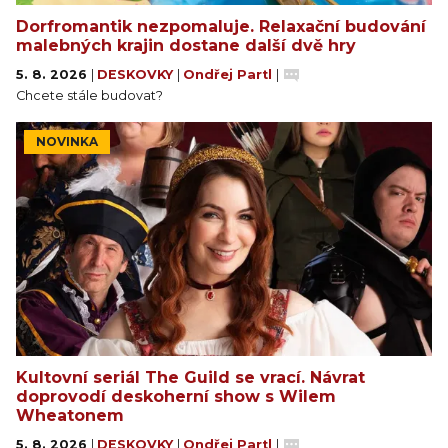
Dorfromantik nezpomaluje. Relaxační budování
malebných krajin dostane další dvě hry
5. 8. 2026
|
DESKOVKY
|
Ondřej Partl
|
Chcete stále budovat?
NOVINKA
Kultovní seriál The Guild se vrací. Návrat
doprovodí deskoherní show s Wilem
Wheatonem
5. 8. 2026
|
DESKOVKY
|
Ondřej Partl
|