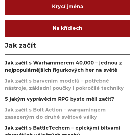
Krycí jména
Na křídlech
Jak začít
Jak začít s Warhammerem 40,000 – jednou z
nejpopulárnějších figurkových her na světě
Jak začít s barvením modelů – potřebné
nástroje, základní poučky i pokročilé techniky
S jakým vyprávěcím RPG byste měli začít?
Jak začít s Bolt Action – wargamingem
zasazeným do druhé světové války
Jak začít s BattleTechem – epickými bitvami