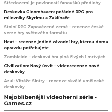
Středozemi je povinností fanoušků předlohy
Deskovka Gloomhaven: pořádné RPG pro
milovníky Skyrimu a Zaklínače
Stolní RPG Zapovězené země – recenze české
verze hry světového formátu
Heat – recenze jediné závodní hry, kterou doma
opravdu potřebujete
Zombicide – desková hra plná živých i mrtvých
Civilization: Nový úsvit – videorecenze nové
deskovky
Azul: Vitráže Sintry - recenze skvělé umělecké
deskovky
Nejoblíbenější videoherní série -
Games.cz