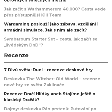
obrovitých válečných mechů
Jak začít s Warhammerem 40,000? Cesta vede
přes přístupnější Kill Team
Wargaming poslouží jako zábava, vzdělání i
armádní simulace. Jak s ním ale začít?
Symbaroum Starter Set – cesta, jak začít se
„švédským DnD“?
Recenze
7 Divů světa: Duel - recenze deskové hry
Deskovka The Witcher: Old World – recenze
nové hry ze světa Zaklínače
Recenze Dračí Hlídky aneb Stojíme ještě o
klasický Dračák?
Dojmy: deskovka Pán prstenů: Putování po