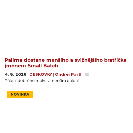
Palírna dostane menšího a svižnějšího bratříčka
jménem Small Batch
4. 8. 2026
|
DESKOVKY
|
Ondřej Partl
|
Pálení dobrého moku v menším balení
NOVINKA