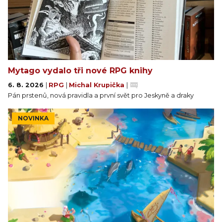
Mytago vydalo tři nové RPG knihy
6. 8. 2026
|
RPG
|
Michal Krupička
|
Pán prstenů, nová pravidla a první svět pro Jeskyně a draky
NOVINKA