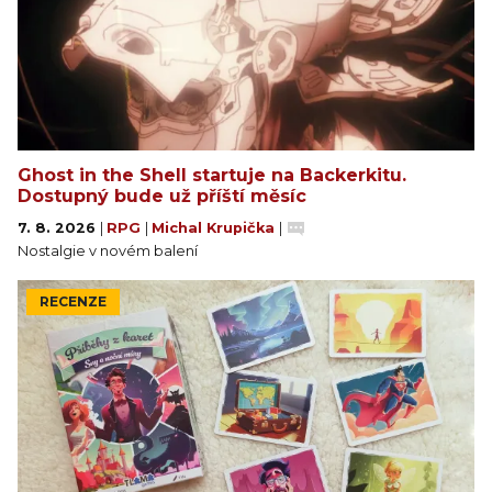
Ghost in the Shell startuje na Backerkitu.
Dostupný bude už příští měsíc
7. 8. 2026
|
RPG
|
Michal Krupička
|
Nostalgie v novém balení
RECENZE