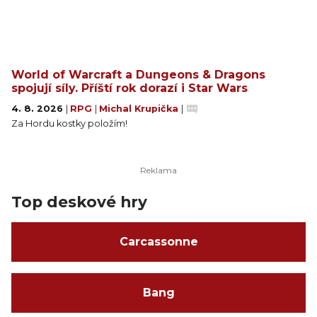
World of Warcraft a Dungeons & Dragons
spojují síly. Příští rok dorazí i Star Wars
4. 8. 2026
|
RPG
|
Michal Krupička
|
Za Hordu kostky položím!
Top deskové hry
Carcassonne
Bang