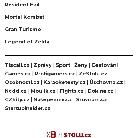
Resident Evil
Mortal Kombat
Gran Turismo
Legend of Zelda
Tiscali.cz
|
Zprávy
|
Sport
|
Ženy
|
Cestování
|
Games.cz
|
Profigamers.cz
|
ZeStolu.cz
|
Osobnosti.cz
|
Karaoketexty.cz
|
Úschovna.cz
|
Nedd.cz
|
Moulík.cz
|
Fights.cz
|
Dokina.cz
|
CZhity.cz
|
Našepeníze.cz
|
Srovnám.cz
|
StartupInsider.cz