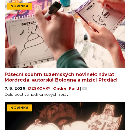
NOVINKA
Páteční souhrn tuzemských novinek: návrat
Mordreda, autorská Bologna a mizící Předáci
7. 8. 2026
|
DESKOVKY
|
Ondřej Partl
|
Další poctivá nadílka nových zpráv
NOVINKA