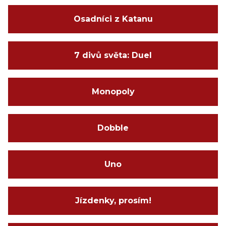
Osadníci z Katanu
7 divů světa: Duel
Monopoly
Dobble
Uno
Jízdenky, prosím!