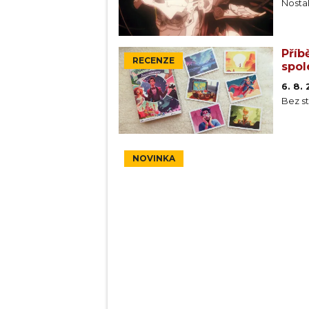
Nosta
Příb
RECENZE
spol
6. 8.
Bez st
NOVINKA