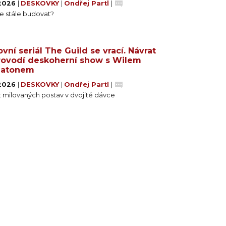
 2026
|
DESKOVKY
|
Ondřej Partl
|
e stále budovat?
ovní seriál The Guild se vrací. Návrat
ovodí deskoherní show s Wilem
atonem
 2026
|
DESKOVKY
|
Ondřej Partl
|
t milovaných postav v dvojité dávce