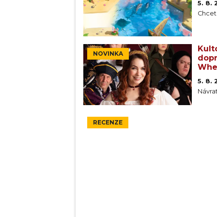
5. 8.
Chcet
Kult
NOVINKA
dopr
Whe
5. 8.
Návra
RECENZE