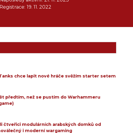
Registrace:
19. 11. 2022
Tanks chce lapit nové hráče svěžím starter setem
vědět předtím, než se pustím do Warhammeru
rgame)
li čtveřici modulárních arabských domků od
uhoválečný i moderní wargaming