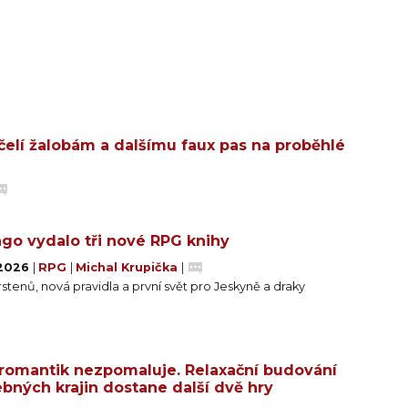
čelí žalobám a dalšímu faux pas na proběhlé
go vydalo tři nové RPG knihy
 2026
|
RPG
|
Michal Krupička
|
stenů, nová pravidla a první svět pro Jeskyně a draky
romantik nezpomaluje. Relaxační budování
bných krajin dostane další dvě hry