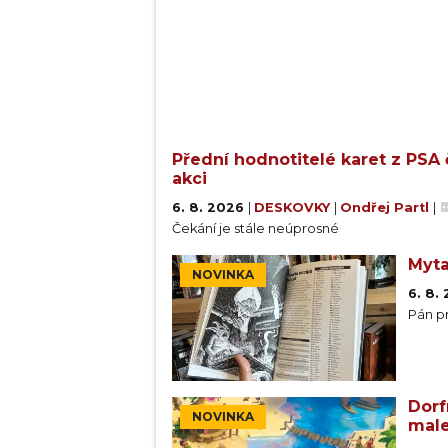
Přední hodnotitelé karet z PSA 
akci
6. 8. 2026
|
DESKOVKY
|
Ondřej Partl
|
Čekání je stále neúprosné
Myta
NOVINKA
6. 8.
Pán pr
Dorf
NOVINKA
male