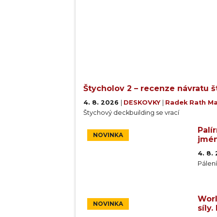
Štycholov 2 – recenze návratu 
4. 8. 2026
|
DESKOVKY
|
Radek Rath M
Štychový deckbuilding se vrací
Palí
NOVINKA
jmén
4. 8.
Pálen
Worl
NOVINKA
síly.