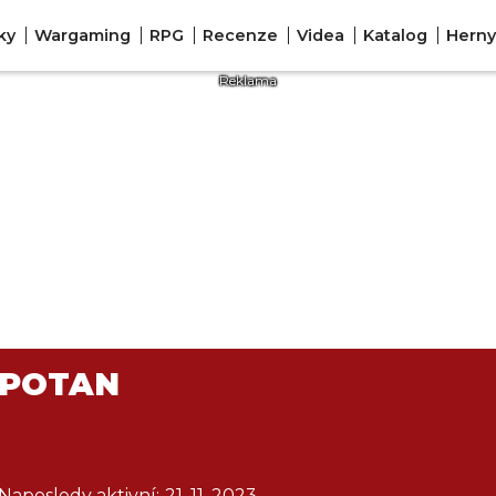
ky
Wargaming
RPG
Recenze
Videa
Katalog
Herny
POTAN
Naposledy aktivní:
21. 11. 2023