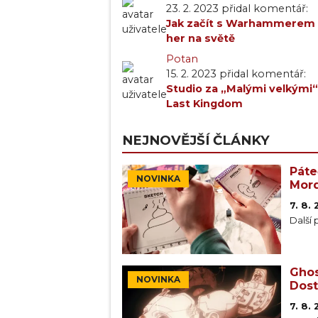
23. 2. 2023 přidal komentář:
Jak začít s Warhammerem 4
her na světě
Potan
15. 2. 2023 přidal komentář:
Studio za „Malými velkými“
Last Kingdom
NEJNOVĚJŠÍ ČLÁNKY
Páte
NOVINKA
Mord
7. 8.
Další 
Ghos
NOVINKA
Dost
7. 8.