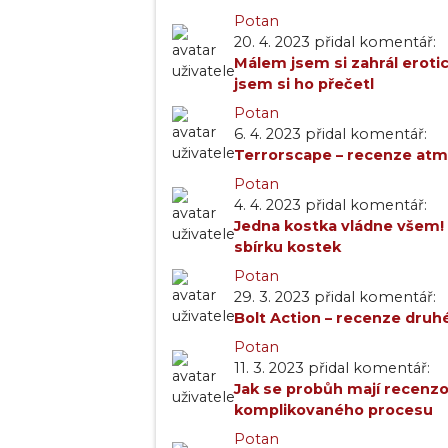
Potan
20. 4. 2023 přidal komentář:
Málem jsem si zahrál erot
jsem si ho přečetl
Potan
6. 4. 2023 přidal komentář:
Terrorscape – recenze at
Potan
4. 4. 2023 přidal komentář:
Jedna kostka vládne všem! 
sbírku kostek
Potan
29. 3. 2023 přidal komentář:
Bolt Action – recenze druh
Potan
11. 3. 2023 přidal komentář:
Jak se probůh mají recenz
komplikovaného procesu
Potan