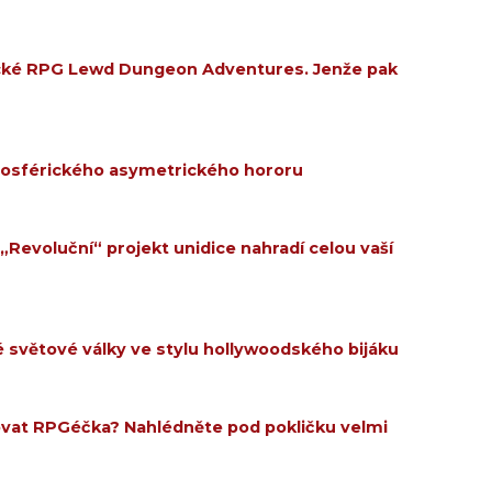
ické RPG Lewd Dungeon Adventures. Jenže pak
mosférického asymetrického hororu
„Revoluční“ projekt unidice nahradí celou vaší
é světové války ve stylu hollywoodského bijáku
ovat RPGéčka? Nahlédněte pod pokličku velmi