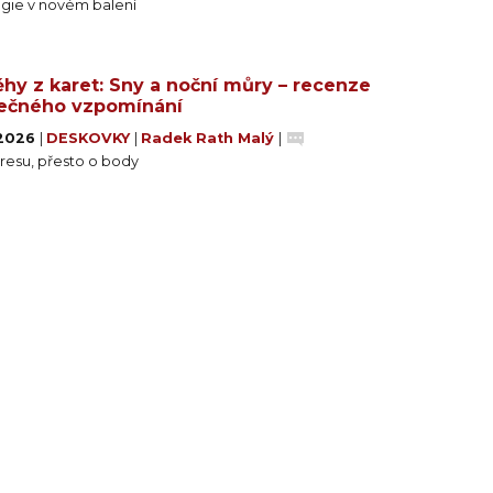
lgie v novém balení
ěhy z karet: Sny a noční můry – recenze
ečného vzpomínání
 2026
|
DESKOVKY
|
Radek Rath Malý
|
resu, přesto o body