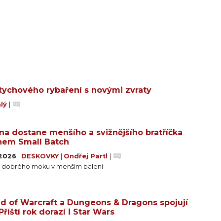
štychového rybaření s novými zvraty
alý
|
rna dostane menšího a svižnějšího bratříčka
em Small Batch
 2026
|
DESKOVKY
|
Ondřej Partl
|
í dobrého moku v menším balení
d of Warcraft a Dungeons & Dragons spojují
 Příští rok dorazí i Star Wars