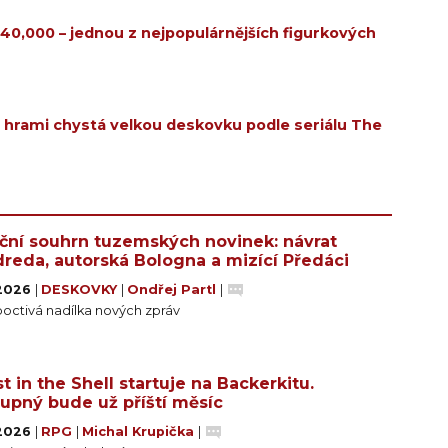
0,000 – jednou z nejpopulárnějších figurkových
 hrami chystá velkou deskovku podle seriálu The
ční souhrn tuzemských novinek: návrat
reda, autorská Bologna a mizící Předáci
 2026
|
DESKOVKY
|
Ondřej Partl
|
poctivá nadílka nových zpráv
t in the Shell startuje na Backerkitu.
upný bude už příští měsíc
 2026
|
RPG
|
Michal Krupička
|