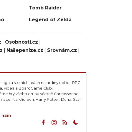
Tomb Raider
mo
Legend of Zelda
z
|
Osobnosti.cz
|
cz
|
Našepeníze.cz
|
Srovnám.cz
|
ngu a stolních hrách na hrdiny neboli RPG
ta, videa a BoardGame Club.
váme hry všeho druhu včetně Carcassonne,
ace, Na křídlech, Harry Potter, Duna, Star
e nám