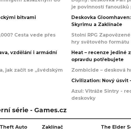
je povinností fanoušků
ickými bitvami
Deskovka Gloomhaven: 
Skyrimu a Zaklínače
000? Cesta vede přes
Stolní RPG Zapovězené
hry světového formátu
va, vzdělání i armádní
Heat – recenze jediné 
opravdu potřebujete
, jak začít se „švédským
Zombicide – desková hr
Civilization: Nový úsvi
Azul: Vitráže Sintry - 
deskovky
rní série - Games.cz
Theft Auto
Zaklínač
The Elder S