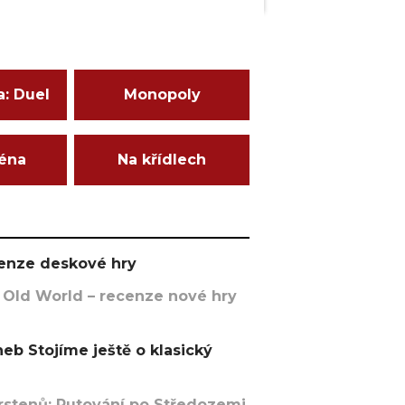
a: Duel
Monopoly
ména
Na křídlech
ecenze deskové hry
 Old World – recenze nové hry
eb Stojíme ještě o klasický
rstenů: Putování po Středozemi