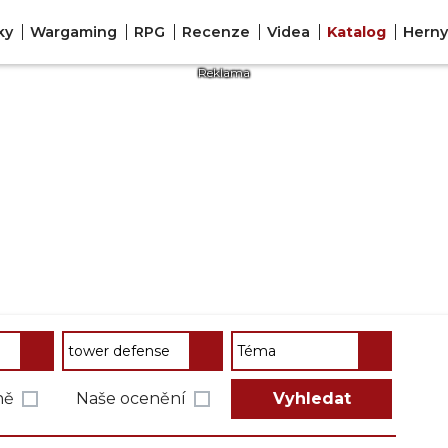
ky
Wargaming
RPG
Recenze
Videa
Katalog
Hern
ně
Naše ocenění
Vyhledat