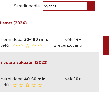
Seřadit podle:
á smrt (2024)
herní doba:
30-180 min.
věk:
14+
telů:
zrecenzováno
ům vstup zakázán (2022)
herní doba:
40-50 min.
věk:
10+
telů: