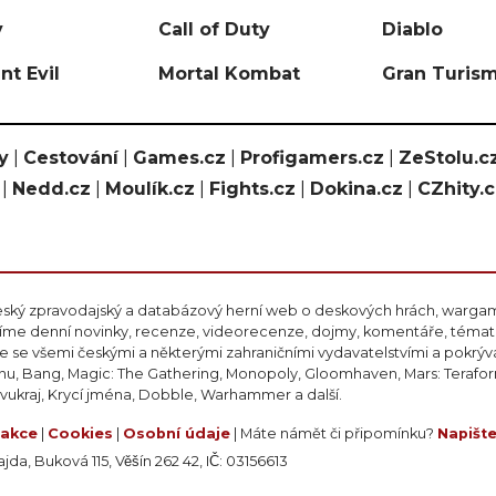
y
Call of Duty
Diablo
nt Evil
Mortal Kombat
Gran Turis
y
|
Cestování
|
Games.cz
|
Profigamers.cz
|
ZeStolu.c
|
Nedd.cz
|
Moulík.cz
|
Fights.cz
|
Dokina.cz
|
CZhity.
eský zpravodajský a databázový herní web o deskových hrách, wargami
ášíme denní novinky, recenze, videorecenze, dojmy, komentáře, téma
 se všemi českými a některými zahraničními vydavatelstvími a pokrý
nu, Bang, Magic: The Gathering, Monopoly, Gloomhaven, Mars: Teraform
ivukraj, Krycí jména, Dobble, Warhammer a další.
akce
|
Cookies
|
Osobní údaje
| Máte námět či připomínku?
Napišt
da, Buková 115, Věšín 262 42, IČ: 03156613