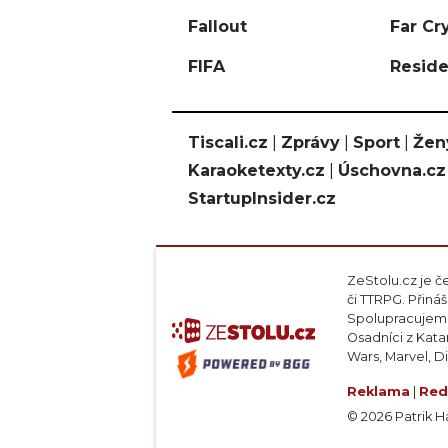
Fallout
Far Cr
FIFA
Reside
Tiscali.cz
|
Zprávy
|
Sport
|
Žen
Karaoketexty.cz
|
Úschovna.cz
StartupInsider.cz
ZeStolu.cz je č
či TTRPG. Přin
Spolupracujeme
Osadníci z Kata
Wars, Marvel, D
Reklama
|
Red
© 2026 Patrik Haj