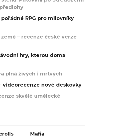
 předlohy
pořádné RPG pro milovníky
 země – recenze české verze
závodní hry, kterou doma
a plná živých i mrtvých
t – videorecenze nové deskovky
recenze skvělé umělecké
crolls
Mafia