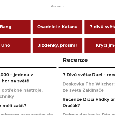
Bang
Osadníci z Katanu
7 divů svět
Uno
Jízdenky, prosím!
Krycí j
Recenze
000 – jednou z
7 Divů světa: Duel - r
 her na světě
Deskovka The Witcher:
 potřebné nástroje,
ze světa Zaklínače
echniky
Recenze Dračí Hlídky an
 měli začít?
Dračák?
argamingem zasazeným do
Dojmy: deskovka Pán p