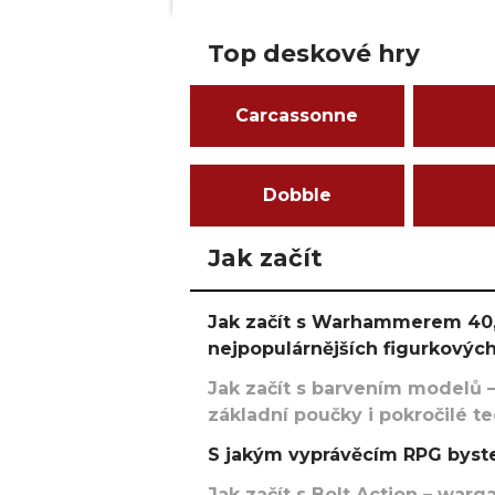
Top deskové hry
Carcassonne
Dobble
Jak začít
Jak začít s Warhammerem 40,
nejpopulárnějších figurkových
Jak začít s barvením modelů –
základní poučky i pokročilé t
S jakým vyprávěcím RPG byste
Jak začít s Bolt Action – w