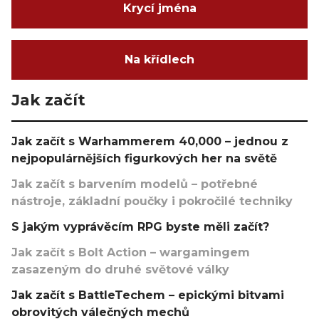
Krycí jména
Na křídlech
Jak začít
Jak začít s Warhammerem 40,000 – jednou z
nejpopulárnějších figurkových her na světě
Jak začít s barvením modelů – potřebné
nástroje, základní poučky i pokročilé techniky
S jakým vyprávěcím RPG byste měli začít?
Jak začít s Bolt Action – wargamingem
zasazeným do druhé světové války
Jak začít s BattleTechem – epickými bitvami
obrovitých válečných mechů