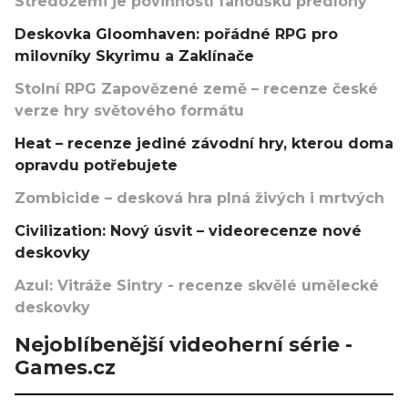
Středozemi je povinností fanoušků předlohy
Deskovka Gloomhaven: pořádné RPG pro
milovníky Skyrimu a Zaklínače
Stolní RPG Zapovězené země – recenze české
verze hry světového formátu
Heat – recenze jediné závodní hry, kterou doma
opravdu potřebujete
Zombicide – desková hra plná živých i mrtvých
Civilization: Nový úsvit – videorecenze nové
deskovky
Azul: Vitráže Sintry - recenze skvělé umělecké
deskovky
Nejoblíbenější videoherní série -
Games.cz