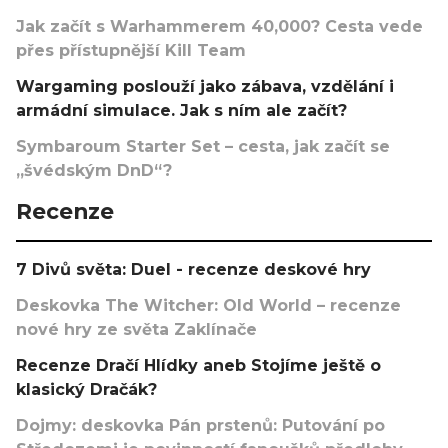
Jak začít s Warhammerem 40,000? Cesta vede
přes přístupnější Kill Team
Wargaming poslouží jako zábava, vzdělání i
armádní simulace. Jak s ním ale začít?
Symbaroum Starter Set – cesta, jak začít se
„švédským DnD“?
Recenze
7 Divů světa: Duel - recenze deskové hry
Deskovka The Witcher: Old World – recenze
nové hry ze světa Zaklínače
Recenze Dračí Hlídky aneb Stojíme ještě o
klasický Dračák?
Dojmy: deskovka Pán prstenů: Putování po