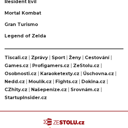
Resident Evil
Mortal Kombat
Gran Turismo
Legend of Zelda
Tiscali.cz
|
Zprávy
|
Sport
|
Ženy
|
Cestování
|
Games.cz
|
Profigamers.cz
|
ZeStolu.cz
|
Osobnosti.cz
|
Karaoketexty.cz
|
Úschovna.cz
|
Nedd.cz
|
Moulík.cz
|
Fights.cz
|
Dokina.cz
|
CZhity.cz
|
Našepeníze.cz
|
Srovnám.cz
|
StartupInsider.cz