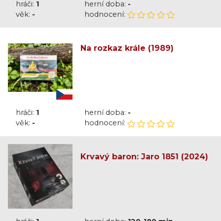
hráči:
1
herní doba:
-
věk:
-
hodnocení:
Na rozkaz krále (1989)
hráči:
1
herní doba:
-
věk:
-
hodnocení:
Krvavý baron: Jaro 1851 (2024)