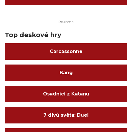
Top deskové hry
Carcassonne
Bang
Osadníci z Katanu
7 divů světa: Duel