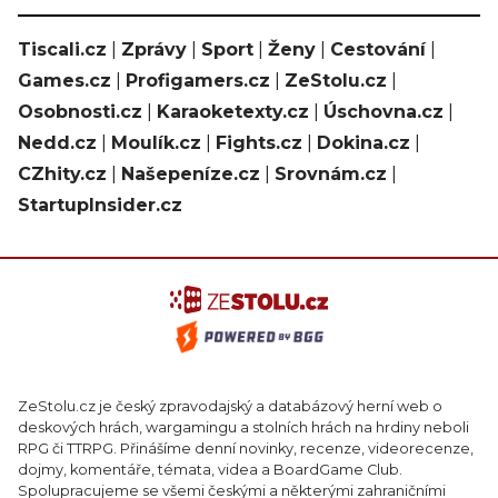
Tiscali.cz
|
Zprávy
|
Sport
|
Ženy
|
Cestování
|
Games.cz
|
Profigamers.cz
|
ZeStolu.cz
|
Osobnosti.cz
|
Karaoketexty.cz
|
Úschovna.cz
|
Nedd.cz
|
Moulík.cz
|
Fights.cz
|
Dokina.cz
|
CZhity.cz
|
Našepeníze.cz
|
Srovnám.cz
|
StartupInsider.cz
ZeStolu.cz je český zpravodajský a databázový herní web o
deskových hrách, wargamingu a stolních hrách na hrdiny neboli
RPG či TTRPG. Přinášíme denní novinky, recenze, videorecenze,
dojmy, komentáře, témata, videa a BoardGame Club.
Spolupracujeme se všemi českými a některými zahraničními