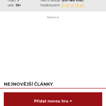
hráči:
1
herní doba:
120-180 min.
věk:
13+
hodnocení:
NEJNOVĚJŠÍ ČLÁNKY
Přidat novou hru +