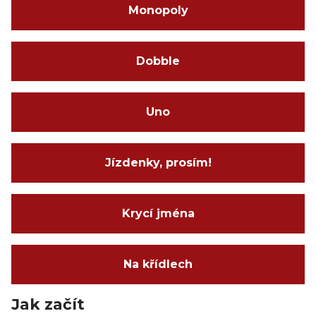
Monopoly
Dobble
Uno
Jízdenky, prosím!
Krycí jména
Na křídlech
Jak začít