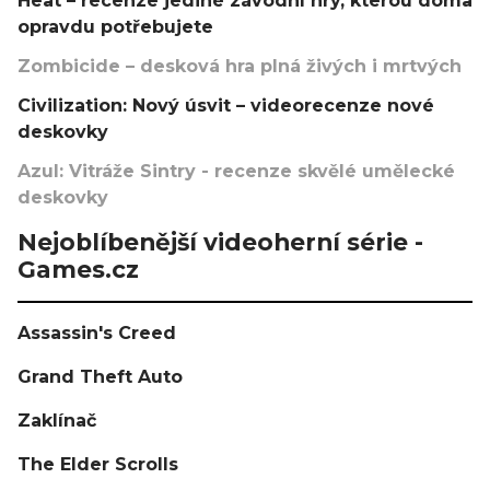
Heat – recenze jediné závodní hry, kterou doma
opravdu potřebujete
Zombicide – desková hra plná živých i mrtvých
Civilization: Nový úsvit – videorecenze nové
deskovky
Azul: Vitráže Sintry - recenze skvělé umělecké
deskovky
Nejoblíbenější videoherní série -
Games.cz
Assassin's Creed
Grand Theft Auto
Zaklínač
The Elder Scrolls