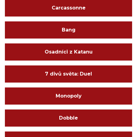
Carcassonne
Bang
Osadníci z Katanu
7 divů světa: Duel
Monopoly
Dobble