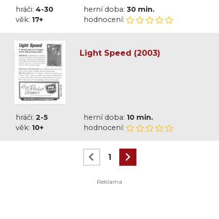
hráči:
4-30
herní doba:
30 min.
věk:
17+
hodnocení:
Light Speed (2003)
hráči:
2-5
herní doba:
10 min.
věk:
10+
hodnocení:
1