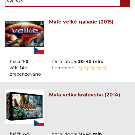
Malé velké galaxie (2015)
hráči:
1-5
herní doba:
30-45 min.
věk:
14+
hodnocení:
zrecenzováno
Malá velká království (2014)
hráči:
2-5
herní doba:
30-45 min.