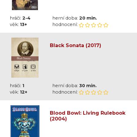
hráči:
2-4
herní doba:
20 min.
věk:
13+
hodnocení:
Black Sonata (2017)
hráči:
1
herní doba:
30 min.
věk:
12+
hodnocení:
Blood Bowl: Living Rulebook
(2004)