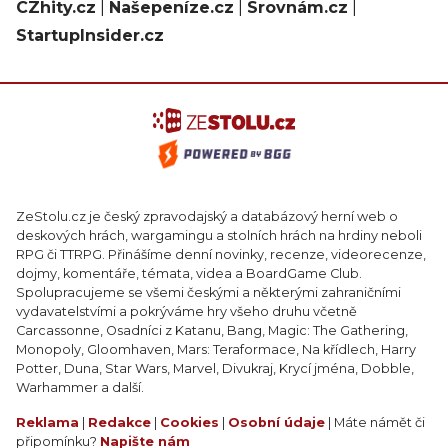
CZhity.cz
|
Našepeníze.cz
|
Srovnám.cz
|
StartupInsider.cz
ZeStolu.cz je český zpravodajský a databázový herní web o
deskových hrách, wargamingu a stolních hrách na hrdiny neboli
RPG či TTRPG. Přinášíme denní novinky, recenze, videorecenze,
dojmy, komentáře, témata, videa a BoardGame Club.
Spolupracujeme se všemi českými a některými zahraničními
vydavatelstvími a pokrýváme hry všeho druhu včetně
Carcassonne, Osadníci z Katanu, Bang, Magic: The Gathering,
Monopoly, Gloomhaven, Mars: Teraformace, Na křídlech, Harry
Potter, Duna, Star Wars, Marvel, Divukraj, Krycí jména, Dobble,
Warhammer a další.
Reklama
|
Redakce
|
Cookies
|
Osobní údaje
| Máte námět či
připomínku?
Napište nám