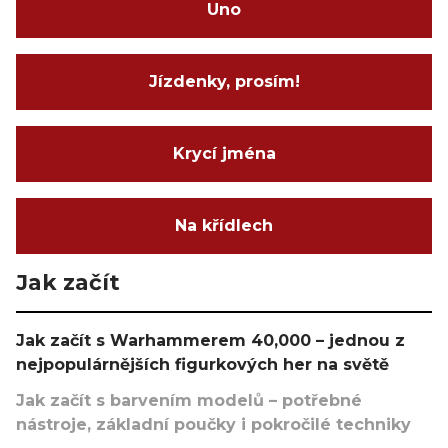
Uno
Jízdenky, prosím!
Krycí jména
Na křídlech
Jak začít
Jak začít s Warhammerem 40,000 – jednou z
nejpopulárnějších figurkových her na světě
Jak začít s barvením modelů – potřebné
nástroje, základní poučky i pokročilé techniky