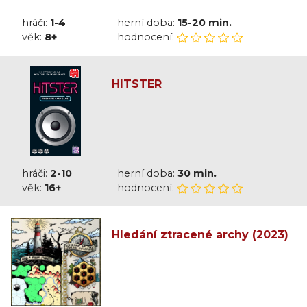
hráči:
1-4
herní doba:
15-20 min.
věk:
8+
hodnocení:
HITSTER
hráči:
2-10
herní doba:
30 min.
věk:
16+
hodnocení:
Hledání ztracené archy (2023)