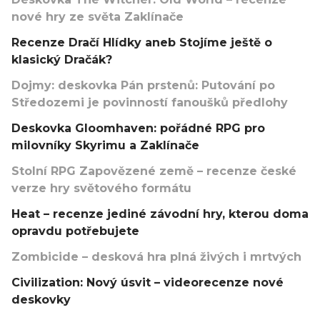
nové hry ze světa Zaklínače
Recenze Dračí Hlídky aneb Stojíme ještě o
klasický Dračák?
Dojmy: deskovka Pán prstenů: Putování po
Středozemi je povinností fanoušků předlohy
Deskovka Gloomhaven: pořádné RPG pro
milovníky Skyrimu a Zaklínače
Stolní RPG Zapovězené země – recenze české
verze hry světového formátu
Heat – recenze jediné závodní hry, kterou doma
opravdu potřebujete
Zombicide – desková hra plná živých i mrtvých
Civilization: Nový úsvit – videorecenze nové
deskovky