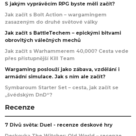
S jakým vyprávěcím RPG byste měli začít?
Jak začít s Bolt Action – wargamingem
zasazeným do druhé světové války
Jak začít s BattleTechem – epickými bitvami
obrovitých válečných mechů
Jak začít s Warhammerem 40,000? Cesta vede
přes přístupnější Kill Team
Wargaming poslouží jako zábava, vzdělání i
armádní simulace. Jak s ním ale začít?
Symbaroum Starter Set – cesta, jak začít se
„švédským DnD“?
Recenze
7 Divů světa: Duel - recenze deskové hry
Deskovka The Witcher: Old World – recenze