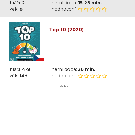
hráči:
2
herní doba:
15-25 min.
věk:
8+
hodnocení:
Top 10 (2020)
hráči:
4-9
herní doba:
30 min.
věk:
14+
hodnocení: