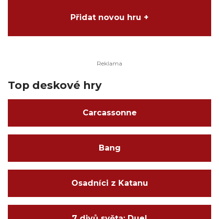
Přidat novou hru +
Top deskové hry
Carcassonne
Bang
Osadníci z Katanu
7 divů světa: Duel