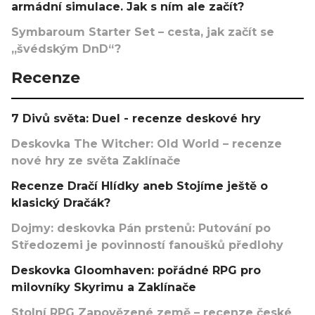
armádní simulace. Jak s ním ale začít?
Symbaroum Starter Set – cesta, jak začít se
„švédským DnD“?
Recenze
7 Divů světa: Duel - recenze deskové hry
Deskovka The Witcher: Old World – recenze
nové hry ze světa Zaklínače
Recenze Dračí Hlídky aneb Stojíme ještě o
klasický Dračák?
Dojmy: deskovka Pán prstenů: Putování po
Středozemi je povinností fanoušků předlohy
Deskovka Gloomhaven: pořádné RPG pro
milovníky Skyrimu a Zaklínače
Stolní RPG Zapovězené země – recenze české