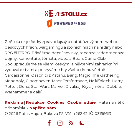
ZeStolu.cz je český zpravodajský a databázový herní web o
deskových hrách, wargamingu a stolních hrách na hrdiny neboli
RPG či TTRPG. Přinášíme denní novinky, recenze, videorecenze,
dojmy, komentáře, témata, videa a BoardGame Club.
Spolupracujeme se všemi českými a některými zahraničními
vydavatelstvími a pokrýváme hry všeho druhu včetně
Carcassonne, Osadníci z Katanu, Bang, Magic: The Gathering,
Monopoly, Gloomhaven, Mars: Teraformace, Na křídlech, Harry
Potter, Duna, Star Wars, Marvel, Divukraj, Krycí jména, Dobble,
Warhammer a další.
Reklama
|
Redakce
|
Cookies
|
Osobní údaje
| Máte námět či
připomínku?
Napište nám
© 2026 Patrik Hajda, Buková 115, Věšín 262 42, IČ: 03156613