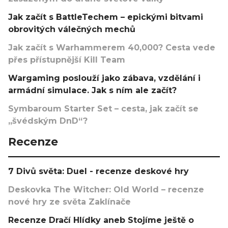
Jak začít s BattleTechem – epickými bitvami
obrovitých válečných mechů
Jak začít s Warhammerem 40,000? Cesta vede
přes přístupnější Kill Team
Wargaming poslouží jako zábava, vzdělání i
armádní simulace. Jak s ním ale začít?
Symbaroum Starter Set – cesta, jak začít se
„švédským DnD“?
Recenze
7 Divů světa: Duel - recenze deskové hry
Deskovka The Witcher: Old World – recenze
nové hry ze světa Zaklínače
Recenze Dračí Hlídky aneb Stojíme ještě o