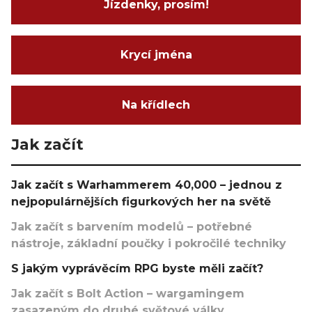
Jízdenky, prosím!
Krycí jména
Na křídlech
Jak začít
Jak začít s Warhammerem 40,000 – jednou z
nejpopulárnějších figurkových her na světě
Jak začít s barvením modelů – potřebné
nástroje, základní poučky i pokročilé techniky
S jakým vyprávěcím RPG byste měli začít?
Jak začít s Bolt Action – wargamingem
zasazeným do druhé světové války