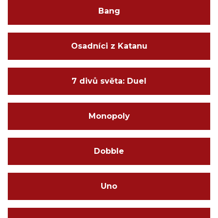
Bang
Osadníci z Katanu
7 divů světa: Duel
Monopoly
Dobble
Uno