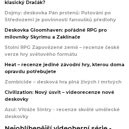
klasický Dračák?
Dojmy: deskovka Pán prstenů: Putování po
Středozemi je povinností fanoušků předlohy
Deskovka Gloomhaven: pořádné RPG pro
milovníky Skyrimu a Zaklínače
Stolní RPG Zapovězené země – recenze české
verze hry světového formátu
Heat – recenze jediné závodní hry, kterou doma
opravdu potřebujete
Zombicide – desková hra plná živých i mrtvých
Civilization: Nový úsvit – videorecenze nové
deskovky
Azul: Vitráže Sintry - recenze skvělé umělecké
deskovky
Nejoblíbenější videoherní série -