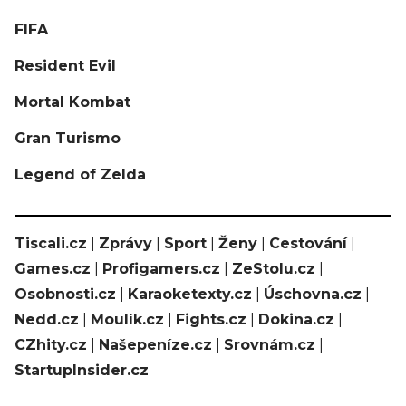
FIFA
Resident Evil
Mortal Kombat
Gran Turismo
Legend of Zelda
Tiscali.cz
|
Zprávy
|
Sport
|
Ženy
|
Cestování
|
Games.cz
|
Profigamers.cz
|
ZeStolu.cz
|
Osobnosti.cz
|
Karaoketexty.cz
|
Úschovna.cz
|
Nedd.cz
|
Moulík.cz
|
Fights.cz
|
Dokina.cz
|
CZhity.cz
|
Našepeníze.cz
|
Srovnám.cz
|
StartupInsider.cz