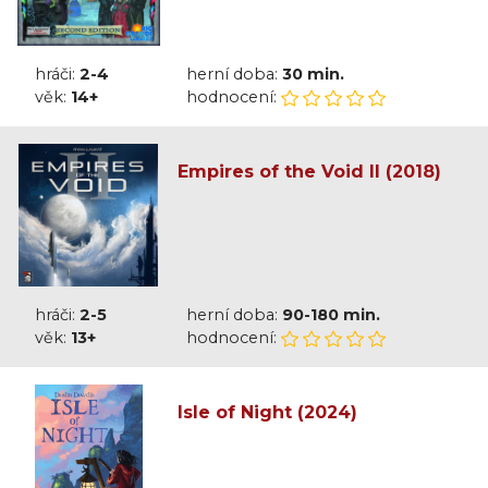
hráči:
2-4
herní doba:
30 min.
věk:
14+
hodnocení:
Empires of the Void II (2018)
hráči:
2-5
herní doba:
90-180 min.
věk:
13+
hodnocení:
Isle of Night (2024)