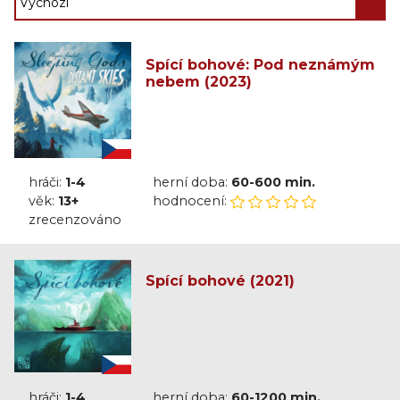
Spící bohové: Pod neznámým
nebem (2023)
hráči:
1-4
herní doba:
60-600 min.
věk:
13+
hodnocení:
zrecenzováno
Spící bohové (2021)
hráči:
1-4
herní doba:
60-1200 min.