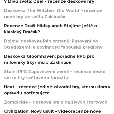
7 Divů světa: Duel - recenze deskové hry
Deskovka The Witcher: Old World – recenze
nové hry ze světa Zaklínače
Recenze Dračí Hlídky aneb Stojíme ještě o
klasický Dračák?
Dojmy: deskovka Pán prstenů: Putování po
Středozemi je povinností fanoušků předlohy
Deskovka Gloomhaven: pořádné RPG pro
milovníky Skyrimu a Zaklínače
Stolní RPG Zapovězené země – recenze české
verze hry světového formátu
Heat – recenze jediné závodní hry, kterou doma
opravdu potřebujete
Zombicide – desková hra plná živých i mrtvých
Civilization: Nový úsvit – videorecenze nové