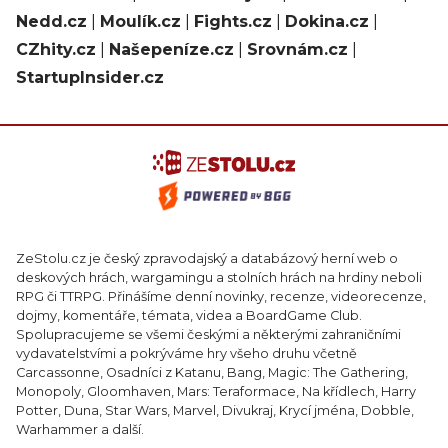
Nedd.cz
|
Moulík.cz
|
Fights.cz
|
Dokina.cz
|
CZhity.cz
|
Našepeníze.cz
|
Srovnám.cz
|
StartupInsider.cz
ZeStolu.cz je český zpravodajský a databázový herní web o
deskových hrách, wargamingu a stolních hrách na hrdiny neboli
RPG či TTRPG. Přinášíme denní novinky, recenze, videorecenze,
dojmy, komentáře, témata, videa a BoardGame Club.
Spolupracujeme se všemi českými a některými zahraničními
vydavatelstvími a pokrýváme hry všeho druhu včetně
Carcassonne, Osadníci z Katanu, Bang, Magic: The Gathering,
Monopoly, Gloomhaven, Mars: Teraformace, Na křídlech, Harry
Potter, Duna, Star Wars, Marvel, Divukraj, Krycí jména, Dobble,
Warhammer a další.