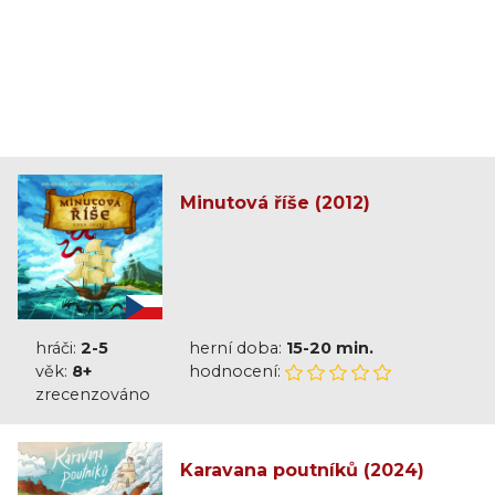
Minutová říše (2012)
hráči:
2-5
herní doba:
15-20 min.
věk:
8+
hodnocení:
zrecenzováno
Karavana poutníků (2024)