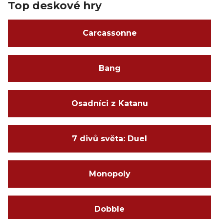
Top deskové hry
Carcassonne
Bang
Osadníci z Katanu
7 divů světa: Duel
Monopoly
Dobble