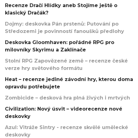
Recenze Dračí Hlídky aneb Stojíme ještě o
klasický Dračák?
Dojmy: deskovka Pán prstenů: Putování po
Středozemi je povinností fanoušků předlohy
Deskovka Gloomhaven: pořádné RPG pro
milovníky Skyrimu a Zaklínače
Stolní RPG Zapovězené země – recenze české
verze hry světového formátu
Heat – recenze jediné závodní hry, kterou doma
opravdu potřebujete
Zombicide – desková hra plná živých i mrtvých
Civilization: Nový úsvit – videorecenze nové
deskovky
Azul: Vitráže Sintry - recenze skvělé umělecké
deskovky