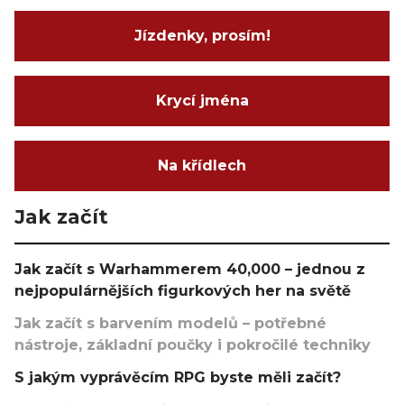
Jízdenky, prosím!
Krycí jména
Na křídlech
Jak začít
Jak začít s Warhammerem 40,000 – jednou z
nejpopulárnějších figurkových her na světě
Jak začít s barvením modelů – potřebné
nástroje, základní poučky i pokročilé techniky
S jakým vyprávěcím RPG byste měli začít?