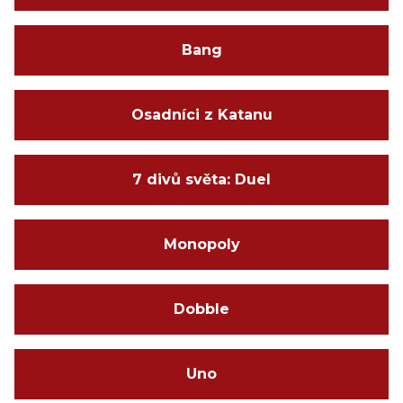
Bang
Osadníci z Katanu
7 divů světa: Duel
Monopoly
Dobble
Uno