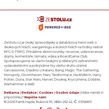
ZeStolu.cz je český zpravodajský a databázový herní web o
deskových hrách, wargamingu a stolních hrách na hrdiny neboli
RPG či TTRPG. Přinášíme denní novinky, recenze, videorecenze,
dojmy, komentáře, témata, videa a BoardGame Club.
Spolupracujeme se všemi českými a některými zahraničními
vydavatelstvími a pokrýváme hry všeho druhu včetně
Carcassonne, Osadníci z Katanu, Bang, Magic: The Gathering,
Monopoly, Gloomhaven, Mars: Teraformace, Na křídlech, Harry
Potter, Duna, Star Wars, Marvel, Divukraj, Krycí jména, Dobble,
Warhammer a další.
Reklama
|
Redakce
|
Cookies
|
Osobní údaje
| Máte námět či
připomínku?
Napište nám
© 2026 Patrik Hajda, Buková 115, Věšín 262 42, IČ: 03156613