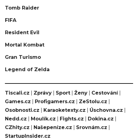
Tomb Raider
FIFA
Resident Evil
Mortal Kombat
Gran Turismo
Legend of Zelda
Tiscali.cz
|
Zprávy
|
Sport
|
Ženy
|
Cestování
|
Games.cz
|
Profigamers.cz
|
ZeStolu.cz
|
Osobnosti.cz
|
Karaoketexty.cz
|
Úschovna.cz
|
Nedd.cz
|
Moulík.cz
|
Fights.cz
|
Dokina.cz
|
CZhity.cz
|
Našepeníze.cz
|
Srovnám.cz
|
StartupInsider.cz