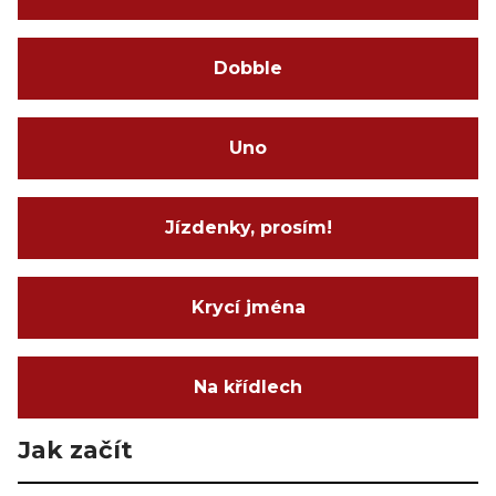
Dobble
Uno
Jízdenky, prosím!
Krycí jména
Na křídlech
Jak začít