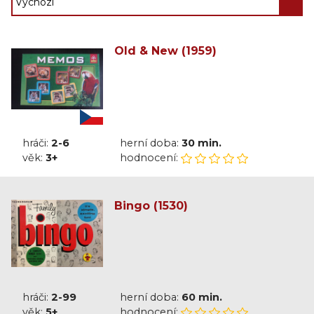
Old & New (1959)
hráči:
2-6
herní doba:
30 min.
věk:
3+
hodnocení:
Bingo (1530)
hráči:
2-99
herní doba:
60 min.
věk:
5+
hodnocení: