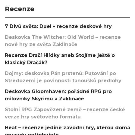
Recenze
7 Divů světa: Duel - recenze deskové hry
Deskovka The Witcher: Old World – recenze
nové hry ze světa Zaklínače
Recenze Dračí Hlídky aneb Stojíme ještě o
klasický Dračák?
Dojmy: deskovka Pán prstenů: Putování po
Středozemi je povinností fanoušků předlohy
Deskovka Gloomhaven: pořádné RPG pro
milovníky Skyrimu a Zaklínače
Stolní RPG Zapovězené země – recenze české
verze hry světového formátu
Heat – recenze jediné závodní hry, kterou doma
opravdu potřebujete