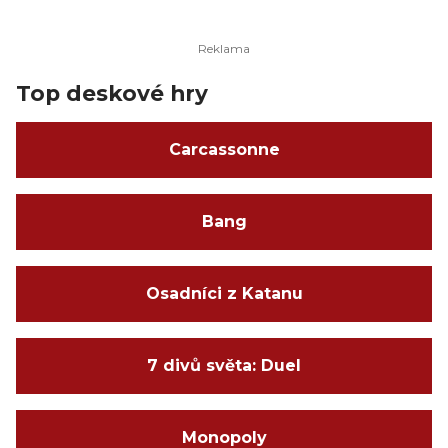
Top deskové hry
Carcassonne
Bang
Osadníci z Katanu
7 divů světa: Duel
Monopoly