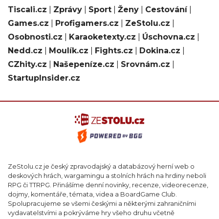
Tiscali.cz
|
Zprávy
|
Sport
|
Ženy
|
Cestování
|
Games.cz
|
Profigamers.cz
|
ZeStolu.cz
|
Osobnosti.cz
|
Karaoketexty.cz
|
Úschovna.cz
|
Nedd.cz
|
Moulík.cz
|
Fights.cz
|
Dokina.cz
|
CZhity.cz
|
Našepeníze.cz
|
Srovnám.cz
|
StartupInsider.cz
ZeStolu.cz je český zpravodajský a databázový herní web o
deskových hrách, wargamingu a stolních hrách na hrdiny neboli
RPG či TTRPG. Přinášíme denní novinky, recenze, videorecenze,
dojmy, komentáře, témata, videa a BoardGame Club.
Spolupracujeme se všemi českými a některými zahraničními
vydavatelstvími a pokrýváme hry všeho druhu včetně