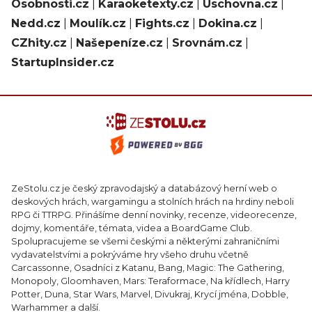
Osobnosti.cz
|
Karaoketexty.cz
|
Úschovna.cz
|
Nedd.cz
|
Moulík.cz
|
Fights.cz
|
Dokina.cz
|
CZhity.cz
|
Našepeníze.cz
|
Srovnám.cz
|
StartupInsider.cz
ZeStolu.cz je český zpravodajský a databázový herní web o
deskových hrách, wargamingu a stolních hrách na hrdiny neboli
RPG či TTRPG. Přinášíme denní novinky, recenze, videorecenze,
dojmy, komentáře, témata, videa a BoardGame Club.
Spolupracujeme se všemi českými a některými zahraničními
vydavatelstvími a pokrýváme hry všeho druhu včetně
Carcassonne, Osadníci z Katanu, Bang, Magic: The Gathering,
Monopoly, Gloomhaven, Mars: Teraformace, Na křídlech, Harry
Potter, Duna, Star Wars, Marvel, Divukraj, Krycí jména, Dobble,
Warhammer a další.