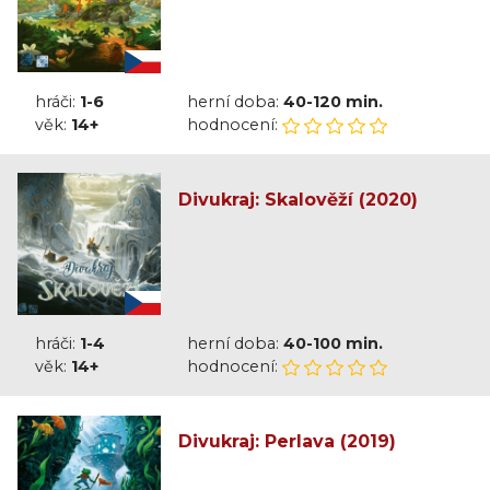
hráči:
1-6
herní doba:
40-120 min.
věk:
14+
hodnocení:
Divukraj: Skalověží (2020)
hráči:
1-4
herní doba:
40-100 min.
věk:
14+
hodnocení:
Divukraj: Perlava (2019)