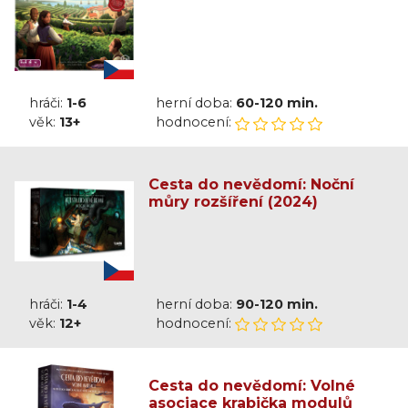
hráči:
1-6
herní doba:
60-120 min.
věk:
13+
hodnocení:
Cesta do nevědomí: Noční
můry rozšíření (2024)
hráči:
1-4
herní doba:
90-120 min.
věk:
12+
hodnocení:
Cesta do nevědomí: Volné
asociace krabička modulů