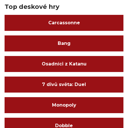
Top deskové hry
Carcassonne
Bang
Osadníci z Katanu
7 divů světa: Duel
Monopoly
Dobble