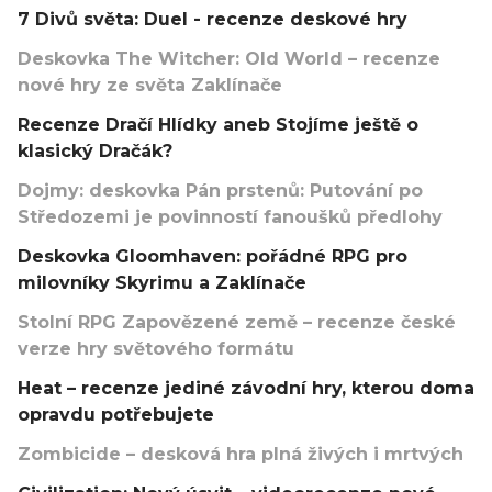
7 Divů světa: Duel - recenze deskové hry
Deskovka The Witcher: Old World – recenze
nové hry ze světa Zaklínače
Recenze Dračí Hlídky aneb Stojíme ještě o
klasický Dračák?
Dojmy: deskovka Pán prstenů: Putování po
Středozemi je povinností fanoušků předlohy
Deskovka Gloomhaven: pořádné RPG pro
milovníky Skyrimu a Zaklínače
Stolní RPG Zapovězené země – recenze české
verze hry světového formátu
Heat – recenze jediné závodní hry, kterou doma
opravdu potřebujete
Zombicide – desková hra plná živých i mrtvých