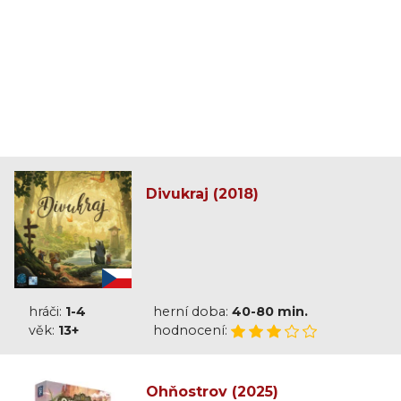
Divukraj (2018)
hráči:
1-4
herní doba:
40-80 min.
věk:
13+
hodnocení:
Ohňostrov (2025)