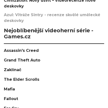
Civilization: Nový úsvit – videorecenze nové
deskovky
Azul: Vitráže Sintry - recenze skvělé umělecké
deskovky
Nejoblíbenější videoherní série -
Games.cz
Assassin's Creed
Grand Theft Auto
Zaklínač
The Elder Scrolls
Mafia
Fallout