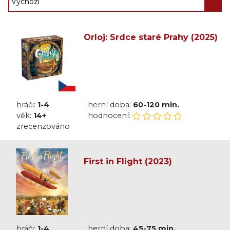
Orloj: Srdce staré Prahy (2025)
hráči:
1-4
herní doba:
60-120 min.
věk:
14+
hodnocení:
zrecenzováno
First in Flight (2023)
hráči:
1-4
herní doba:
45-75 min.