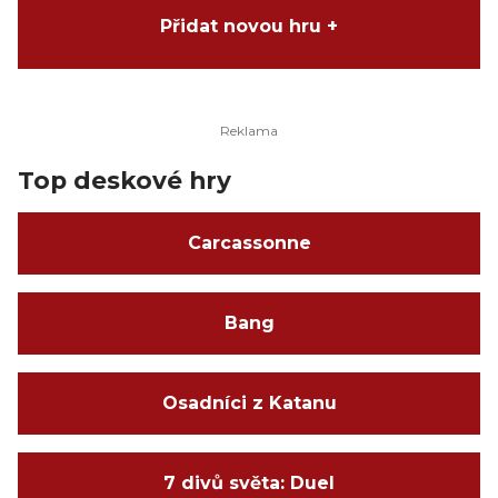
Přidat novou hru +
Top deskové hry
Carcassonne
Bang
Osadníci z Katanu
7 divů světa: Duel