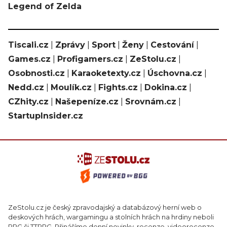
Legend of Zelda
Tiscali.cz
|
Zprávy
|
Sport
|
Ženy
|
Cestování
|
Games.cz
|
Profigamers.cz
|
ZeStolu.cz
|
Osobnosti.cz
|
Karaoketexty.cz
|
Úschovna.cz
|
Nedd.cz
|
Moulík.cz
|
Fights.cz
|
Dokina.cz
|
CZhity.cz
|
Našepeníze.cz
|
Srovnám.cz
|
StartupInsider.cz
ZeStolu.cz je český zpravodajský a databázový herní web o
deskových hrách, wargamingu a stolních hrách na hrdiny neboli
RPG či TTRPG. Přinášíme denní novinky, recenze, videorecenze,