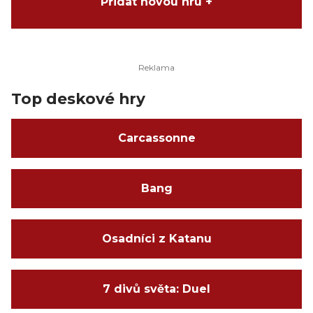
Přidat novou hru +
Top deskové hry
Carcassonne
Bang
Osadníci z Katanu
7 divů světa: Duel