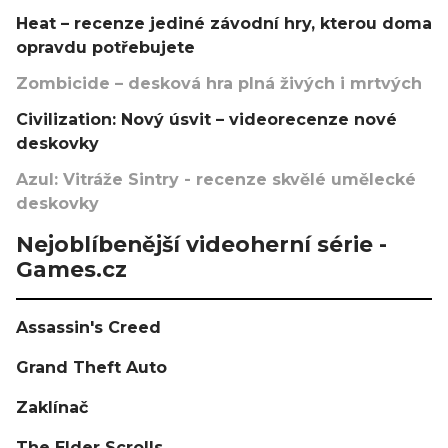
Heat – recenze jediné závodní hry, kterou doma
opravdu potřebujete
Zombicide – desková hra plná živých i mrtvých
Civilization: Nový úsvit – videorecenze nové
deskovky
Azul: Vitráže Sintry - recenze skvělé umělecké
deskovky
Nejoblíbenější videoherní série -
Games.cz
Assassin's Creed
Grand Theft Auto
Zaklínač
The Elder Scrolls