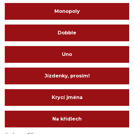
Monopoly
Dobble
Uno
Jízdenky, prosím!
Krycí jména
Na křídlech