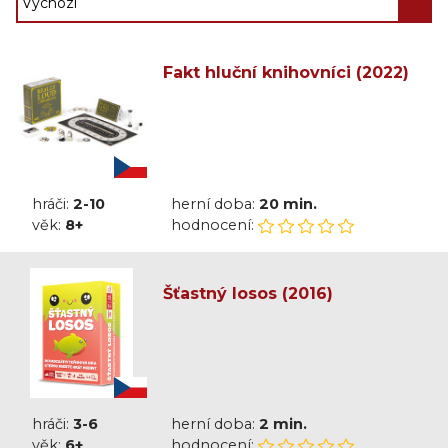
Fakt hluční knihovníci (2022)
hráči:
2-10
herní doba:
20 min.
věk:
8+
hodnocení:
Šťastný losos (2016)
hráči:
3-6
herní doba:
2 min.
věk:
6+
hodnocení: