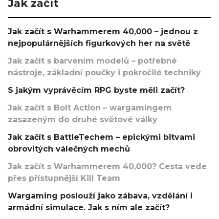
Jak začít
Jak začít s Warhammerem 40,000 – jednou z
nejpopulárnějších figurkových her na světě
Jak začít s barvením modelů – potřebné
nástroje, základní poučky i pokročilé techniky
S jakým vyprávěcím RPG byste měli začít?
Jak začít s Bolt Action – wargamingem
zasazeným do druhé světové války
Jak začít s BattleTechem – epickými bitvami
obrovitých válečných mechů
Jak začít s Warhammerem 40,000? Cesta vede
přes přístupnější Kill Team
Wargaming poslouží jako zábava, vzdělání i
armádní simulace. Jak s ním ale začít?