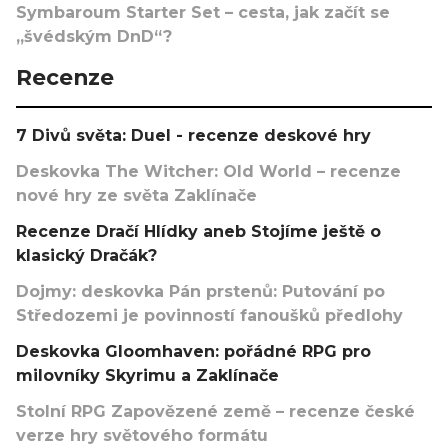
Symbaroum Starter Set – cesta, jak začít se
„švédským DnD“?
Recenze
7 Divů světa: Duel - recenze deskové hry
Deskovka The Witcher: Old World – recenze
nové hry ze světa Zaklínače
Recenze Dračí Hlídky aneb Stojíme ještě o
klasický Dračák?
Dojmy: deskovka Pán prstenů: Putování po
Středozemi je povinností fanoušků předlohy
Deskovka Gloomhaven: pořádné RPG pro
milovníky Skyrimu a Zaklínače
Stolní RPG Zapovězené země – recenze české
verze hry světového formátu