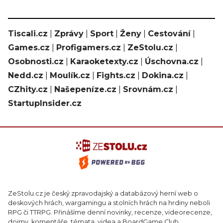
Tiscali.cz
|
Zprávy
|
Sport
|
Ženy
|
Cestování
|
Games.cz
|
Profigamers.cz
|
ZeStolu.cz
|
Osobnosti.cz
|
Karaoketexty.cz
|
Úschovna.cz
|
Nedd.cz
|
Moulík.cz
|
Fights.cz
|
Dokina.cz
|
CZhity.cz
|
Našepeníze.cz
|
Srovnám.cz
|
StartupInsider.cz
ZeStolu.cz je český zpravodajský a databázový herní web o
deskových hrách, wargamingu a stolních hrách na hrdiny neboli
RPG či TTRPG. Přinášíme denní novinky, recenze, videorecenze,
dojmy, komentáře, témata, videa a BoardGame Club.