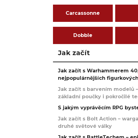
Carcassonne
Dobble
Jak začít
Jak začít s Warhammerem 40,
nejpopulárnějších figurkových
Jak začít s barvením modelů –
základní poučky i pokročilé t
S jakým vyprávěcím RPG byste
Jak začít s Bolt Action – w
druhé světové války
Jak začít s BattleTechem – ep