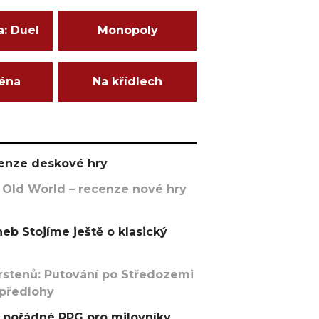
a: Duel
Monopoly
ména
Na křídlech
ecenze deskové hry
 Old World – recenze nové hry
eb Stojíme ještě o klasický
rstenů: Putování po Středozemi
 předlohy
pořádné RPG pro milovníky