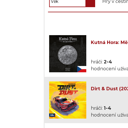
Hry v češti
Kutná Hora: Měs
hráči:
2-4
hodnocení uživa
Dirt & Dust (20
hráči:
1-4
hodnocení uživa