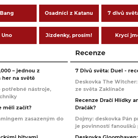
Bang
Osadníci z Katanu
7 divů svět
Uno
Jízdenky, prosím!
Krycí j
Recenze
000 – jednou z
7 Divů světa: Duel - r
 her na světě
Deskovka The Witcher:
 potřebné nástroje,
ze světa Zaklínače
echniky
Recenze Dračí Hlídky an
 měli začít?
Dračák?
argamingem zasazeným do
Dojmy: deskovka Pán p
je povinností fanoušků
ickými bitvami
Deskovka Gloomhaven: 