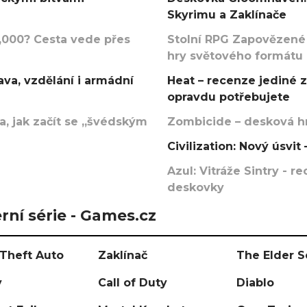
Skyrimu a Zaklínače
000? Cesta vede přes
Stolní RPG Zapovězené
hry světového formátu
va, vzdělání i armádní
Heat – recenze jediné 
opravdu potřebujete
, jak začít se „švédským
Zombicide – desková hr
Civilization: Nový úsvi
Azul: Vitráže Sintry - 
deskovky
rní série - Games.cz
Theft Auto
Zaklínač
The Elder S
y
Call of Duty
Diablo