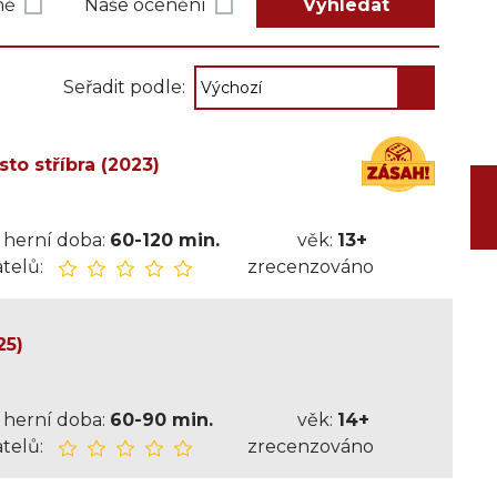
ně
Naše ocenění
Vyhledat
Seřadit podle:
to stříbra (2023)
herní doba:
60-120 min.
věk:
13+
telů:
zrecenzováno
25)
herní doba:
60-90 min.
věk:
14+
telů:
zrecenzováno