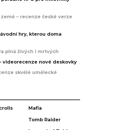
 země – recenze české verze
závodní hry, kterou doma
a plná živých i mrtvých
t – videorecenze nové deskovky
recenze skvělé umělecké
crolls
Mafia
Tomb Raider