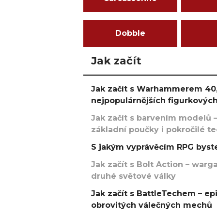
Dobble
Jak začít
Jak začít s Warhammerem 40,
nejpopulárnějších figurkových
Jak začít s barvením modelů –
základní poučky i pokročilé t
S jakým vyprávěcím RPG byste
Jak začít s Bolt Action – w
druhé světové války
Jak začít s BattleTechem – ep
obrovitých válečných mechů