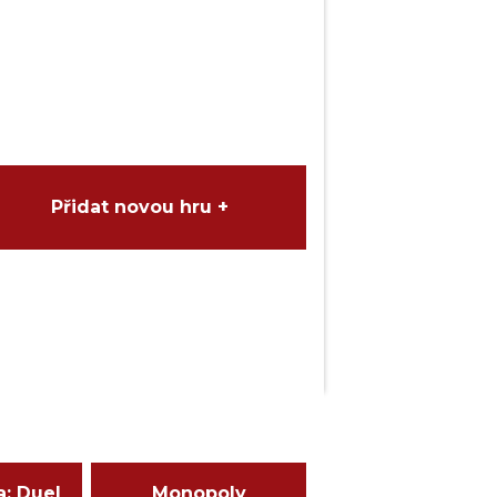
Přidat novou hru +
a: Duel
Monopoly