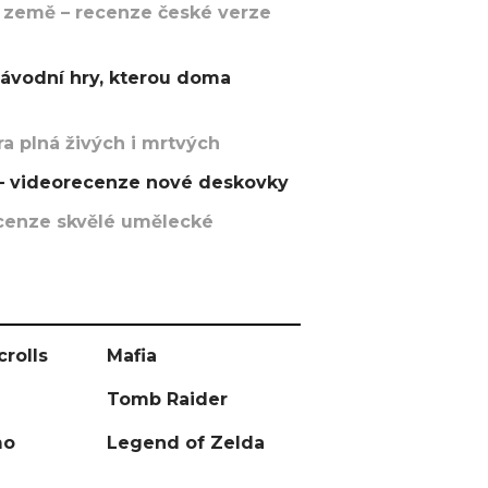
 země – recenze české verze
závodní hry, kterou doma
a plná živých i mrtvých
t – videorecenze nové deskovky
recenze skvělé umělecké
crolls
Mafia
Tomb Raider
mo
Legend of Zelda