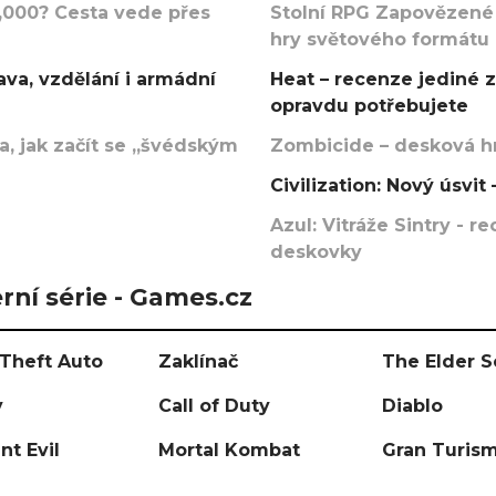
000? Cesta vede přes
Stolní RPG Zapovězené
hry světového formátu
va, vzdělání i armádní
Heat – recenze jediné 
opravdu potřebujete
, jak začít se „švédským
Zombicide – desková hr
Civilization: Nový úsvi
Azul: Vitráže Sintry - 
deskovky
rní série - Games.cz
Theft Auto
Zaklínač
The Elder S
y
Call of Duty
Diablo
nt Evil
Mortal Kombat
Gran Turis