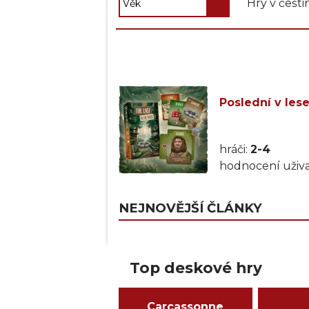
Hry v češti
Poslední v lese
hráči:
2-4
hodnocení uživa
NEJNOVĚJŠÍ ČLÁNKY
Top deskové hry
Carcassonne