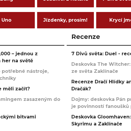
Uno
Jízdenky, prosím!
Krycí j
Recenze
000 – jednou z
7 Divů světa: Duel - r
 her na světě
Deskovka The Witcher:
 potřebné nástroje,
ze světa Zaklínače
echniky
Recenze Dračí Hlídky an
 měli začít?
Dračák?
argamingem zasazeným do
Dojmy: deskovka Pán p
je povinností fanoušků
ickými bitvami
Deskovka Gloomhaven: 
Skyrimu a Zaklínače