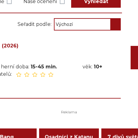
ně
Naše ocenění
Vyhledat
Seřadit podle:
 (2026)
herní doba:
15-45 min.
věk:
10+
telů:
Bang
Osadníci z Katanu
7 divů svět