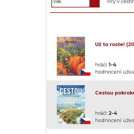
Hry v češti
Už to roste! (2
hráči:
1-4
hodnocení uživa
Cestou pokrok
hráči:
2-4
hodnocení uživa