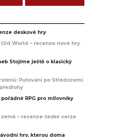
ecenze deskové hry
 Old World – recenze nové hry
eb Stojíme ještě o klasický
rstenů: Putování po Středozemi
 předlohy
pořádné RPG pro milovníky
 země – recenze české verze
závodní hry, kterou doma