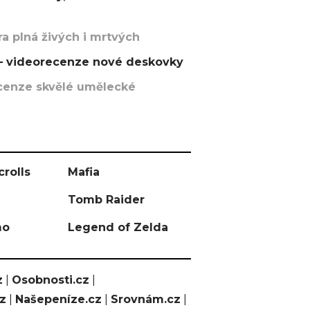
a plná živých i mrtvých
t – videorecenze nové deskovky
recenze skvělé umělecké
crolls
Mafia
Tomb Raider
mo
Legend of Zelda
z
|
Osobnosti.cz
|
cz
|
Našepeníze.cz
|
Srovnám.cz
|