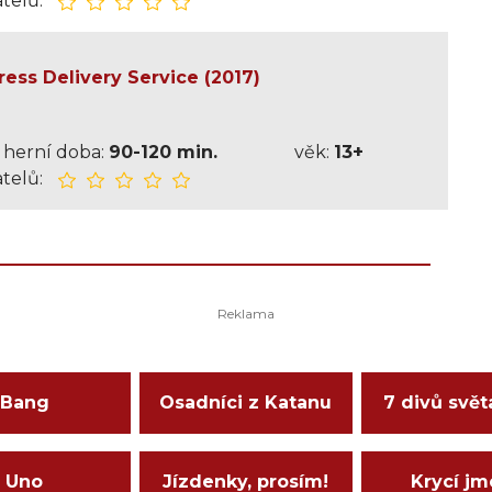
telů:
ess Delivery Service (2017)
herní doba:
90-120 min.
věk:
13+
telů:
Bang
Osadníci z Katanu
7 divů svět
Uno
Jízdenky, prosím!
Krycí j