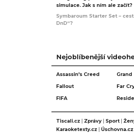
simulace. Jak s ním ale začít?
Symbaroum Starter Set – cesta
DnD“?
Nejoblíbenější videohe
Assassin's Creed
Grand 
Fallout
Far Cr
FIFA
Reside
Tiscali.cz
|
Zprávy
|
Sport
|
Žen
Karaoketexty.cz
|
Úschovna.cz