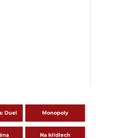
a: Duel
Monopoly
ména
Na křídlech