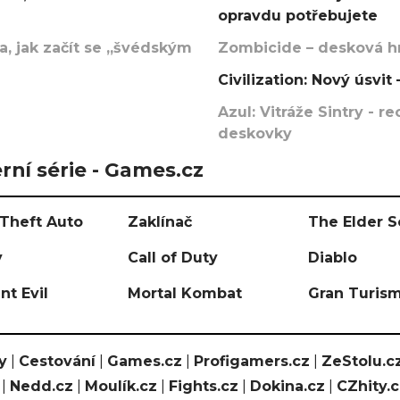
opravdu potřebujete
, jak začít se „švédským
Zombicide – desková hr
Civilization: Nový úsvi
Azul: Vitráže Sintry - 
deskovky
rní série - Games.cz
Theft Auto
Zaklínač
The Elder S
y
Call of Duty
Diablo
nt Evil
Mortal Kombat
Gran Turis
y
|
Cestování
|
Games.cz
|
Profigamers.cz
|
ZeStolu.c
|
Nedd.cz
|
Moulík.cz
|
Fights.cz
|
Dokina.cz
|
CZhity.