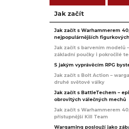
Jak začít
Jak začít s Warhammerem 40,
nejpopulárnějších figurkových
Jak začít s barvením modelů –
základní poučky i pokročilé t
S jakým vyprávěcím RPG byste
Jak začít s Bolt Action – w
druhé světové války
Jak začít s BattleTechem – ep
obrovitých válečných mechů
Jak začít s Warhammerem 40,
přístupnější Kill Team
Wargaming poslouží jako zába