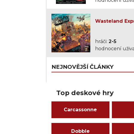
hodnocení uživa
Wasteland Expr
hráči:
2-5
hodnocení uživa
NEJNOVĚJŠÍ ČLÁNKY
Top deskové hry
Carcassonne
Dobble