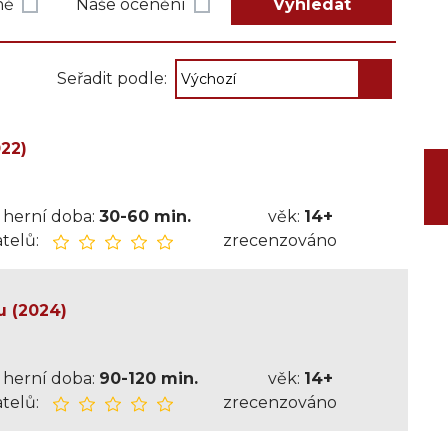
ně
Naše ocenění
Vyhledat
Seřadit podle:
022)
herní doba:
30-60 min.
věk:
14+
telů:
zrecenzováno
u (2024)
herní doba:
90-120 min.
věk:
14+
telů:
zrecenzováno