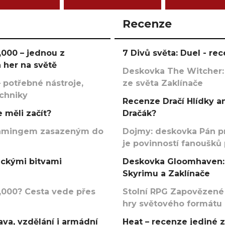
Recenze
000 – jednou z
7 Divů světa: Duel - r
 her na světě
Deskovka The Witcher:
 potřebné nástroje,
ze světa Zaklínače
echniky
Recenze Dračí Hlídky an
 měli začít?
Dračák?
argamingem zasazeným do
Dojmy: deskovka Pán p
je povinností fanoušků
ickými bitvami
Deskovka Gloomhaven: 
Skyrimu a Zaklínače
000? Cesta vede přes
Stolní RPG Zapovězené
hry světového formátu
va, vzdělání i armádní
Heat – recenze jediné 