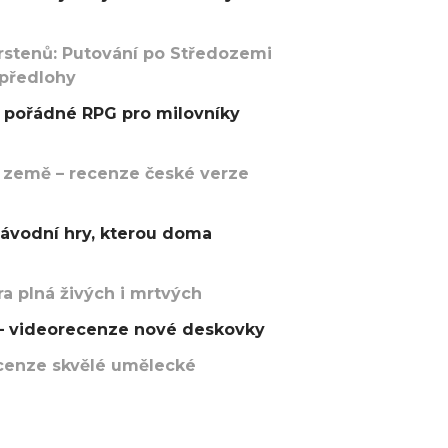
rstenů: Putování po Středozemi
 předlohy
pořádné RPG pro milovníky
 země – recenze české verze
závodní hry, kterou doma
a plná živých i mrtvých
t – videorecenze nové deskovky
recenze skvělé umělecké