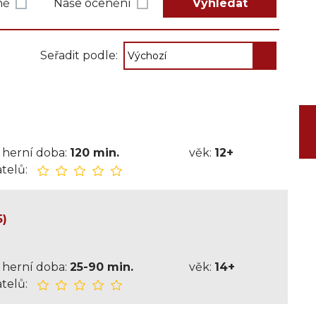
ně
Naše ocenění
Vyhledat
Seřadit podle:
herní doba:
120 min.
věk:
12+
telů:
5)
herní doba:
25-90 min.
věk:
14+
telů: