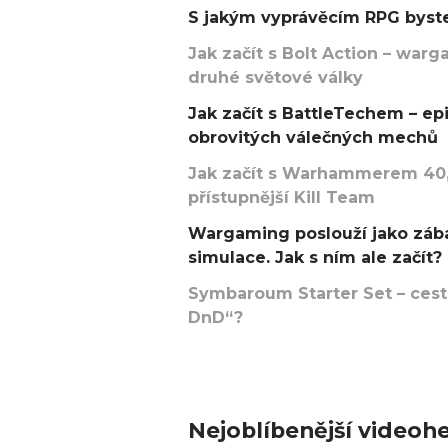
S jakým vyprávěcím RPG byste
Jak začít s Bolt Action – w
druhé světové války
Jak začít s BattleTechem – ep
obrovitých válečných mechů
Jak začít s Warhammerem 40,
přístupnější Kill Team
Wargaming poslouží jako zába
simulace. Jak s ním ale začít?
Symbaroum Starter Set – cesta
DnD“?
Nejoblíbenější videohe