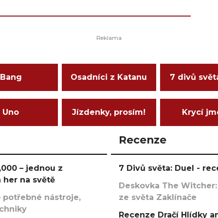
Bang
Osadníci z Katanu
7 divů svět
Uno
Jízdenky, prosím!
Krycí j
Recenze
000 – jednou z
7 Divů světa: Duel - r
 her na světě
Deskovka The Witcher:
 potřebné nástroje,
ze světa Zaklínače
echniky
Recenze Dračí Hlídky an