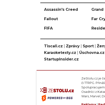
Assassin's Creed
Grand 
Fallout
Far Cr
FIFA
Reside
Tiscali.cz
|
Zprávy
|
Sport
|
Žen
Karaoketexty.cz
|
Úschovna.cz
StartupInsider.cz
ZeStolu.cz je č
či TTRPG. Přin
Spolupracujeme
Osadníci z Kata
Wars, Marvel, D
Reklama
|
Red