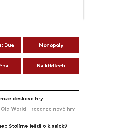
a: Duel
Monopoly
ména
Na křídlech
ecenze deskové hry
 Old World – recenze nové hry
eb Stojíme ještě o klasický