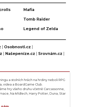
crolls
Mafia
Tomb Raider
mo
Legend of Zelda
z
|
Osobnosti.cz
|
cz
|
Našepeníze.cz
|
Srovnám.cz
|
ngu a stolních hrách na hrdiny neboli RPG
ta, videa a BoardGame Club.
váme hry všeho druhu včetně Carcassonne,
ace, Na křídlech, Harry Potter, Duna, Star
e nám