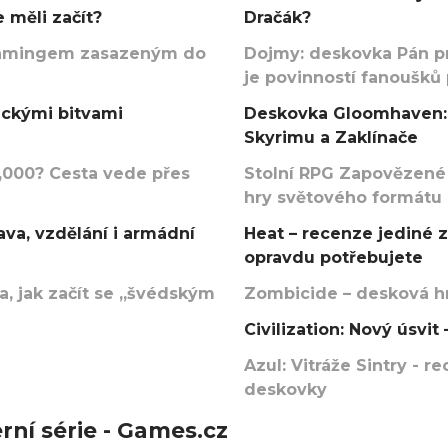
 měli začít?
Dračák?
argamingem zasazeným do
Dojmy: deskovka Pán p
je povinností fanoušků
ickými bitvami
Deskovka Gloomhaven: 
Skyrimu a Zaklínače
000? Cesta vede přes
Stolní RPG Zapovězené
hry světového formátu
va, vzdělání i armádní
Heat – recenze jediné 
opravdu potřebujete
, jak začít se „švédským
Zombicide – desková hr
Civilization: Nový úsvi
Azul: Vitráže Sintry - 
deskovky
rní série - Games.cz