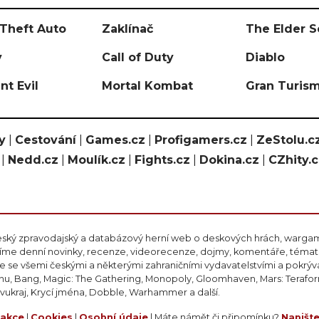
Theft Auto
Zaklínač
The Elder S
y
Call of Duty
Diablo
nt Evil
Mortal Kombat
Gran Turis
y
|
Cestování
|
Games.cz
|
Profigamers.cz
|
ZeStolu.c
|
Nedd.cz
|
Moulík.cz
|
Fights.cz
|
Dokina.cz
|
CZhity.
eský zpravodajský a databázový herní web o deskových hrách, wargami
ášíme denní novinky, recenze, videorecenze, dojmy, komentáře, téma
 se všemi českými a některými zahraničními vydavatelstvími a pokrý
nu, Bang, Magic: The Gathering, Monopoly, Gloomhaven, Mars: Teraform
ivukraj, Krycí jména, Dobble, Warhammer a další.
akce
|
Cookies
|
Osobní údaje
| Máte námět či připomínku?
Napišt