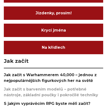
Jízdenky, prosím!
Krycí jména
Na křídlech
Jak začít
Jak začít s Warhammerem 40,000 – jednou z
nejpopulárnějších figurkových her na světě
Jak začít s barvením modelů – potřebné
nástroje, základní poučky i pokročilé techniky
S jakým vyprávěcím RPG byste měli začít?