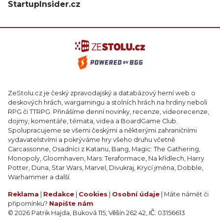
StartupInsider.cz
ZeStolu.cz je český zpravodajský a databázový herní web o
deskových hrách, wargamingu a stolních hrách na hrdiny neboli
RPG či TTRPG. Přinášíme denní novinky, recenze, videorecenze,
dojmy, komentáře, témata, videa a BoardGame Club.
Spolupracujeme se všemi českými a některými zahraničními
vydavatelstvími a pokrýváme hry všeho druhu včetně
Carcassonne, Osadníci z Katanu, Bang, Magic: The Gathering,
Monopoly, Gloomhaven, Mars: Teraformace, Na křídlech, Harry
Potter, Duna, Star Wars, Marvel, Divukraj, Krycí jména, Dobble,
Warhammer a další.
Reklama
|
Redakce
|
Cookies
|
Osobní údaje
| Máte námět či
připomínku?
Napište nám
© 2026 Patrik Hajda, Buková 115, Věšín 262 42, IČ: 03156613