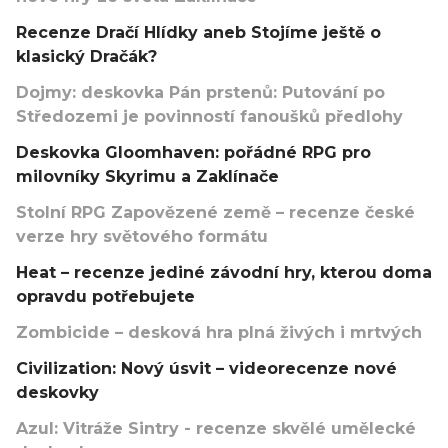
Recenze Dračí Hlídky aneb Stojíme ještě o
klasický Dračák?
Dojmy: deskovka Pán prstenů: Putování po
Středozemi je povinností fanoušků předlohy
Deskovka Gloomhaven: pořádné RPG pro
milovníky Skyrimu a Zaklínače
Stolní RPG Zapovězené země – recenze české
verze hry světového formátu
Heat – recenze jediné závodní hry, kterou doma
opravdu potřebujete
Zombicide – desková hra plná živých i mrtvých
Civilization: Nový úsvit – videorecenze nové
deskovky
Azul: Vitráže Sintry - recenze skvělé umělecké