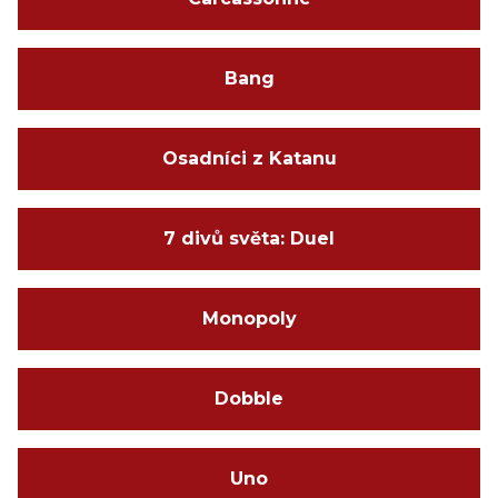
Bang
Osadníci z Katanu
7 divů světa: Duel
Monopoly
Dobble
Uno