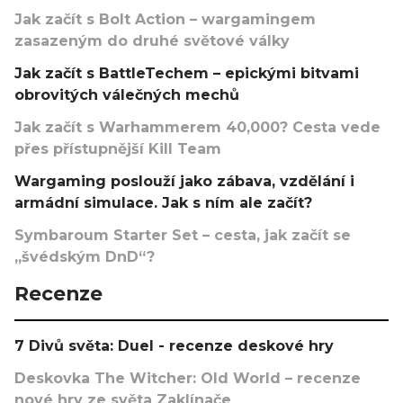
Jak začít s Bolt Action – wargamingem
zasazeným do druhé světové války
Jak začít s BattleTechem – epickými bitvami
obrovitých válečných mechů
Jak začít s Warhammerem 40,000? Cesta vede
přes přístupnější Kill Team
Wargaming poslouží jako zábava, vzdělání i
armádní simulace. Jak s ním ale začít?
Symbaroum Starter Set – cesta, jak začít se
„švédským DnD“?
Recenze
7 Divů světa: Duel - recenze deskové hry
Deskovka The Witcher: Old World – recenze
nové hry ze světa Zaklínače