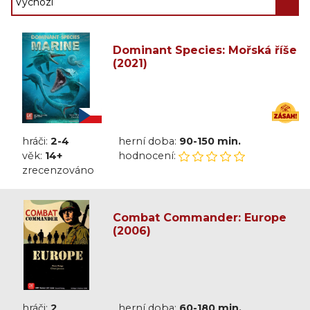
Dominant Species: Mořská říše
(2021)
hráči:
2-4
herní doba:
90-150 min.
věk:
14+
hodnocení:
zrecenzováno
Combat Commander: Europe
(2006)
hráči:
2
herní doba:
60-180 min.