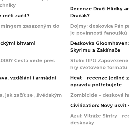
echniky
Recenze Dračí Hlídky an
 měli začít?
Dračák?
argamingem zasazeným do
Dojmy: deskovka Pán p
je povinností fanoušků
ickými bitvami
Deskovka Gloomhaven: 
Skyrimu a Zaklínače
000? Cesta vede přes
Stolní RPG Zapovězené
hry světového formátu
va, vzdělání i armádní
Heat – recenze jediné 
opravdu potřebujete
, jak začít se „švédským
Zombicide – desková hr
Civilization: Nový úsvi
Azul: Vitráže Sintry - 
deskovky