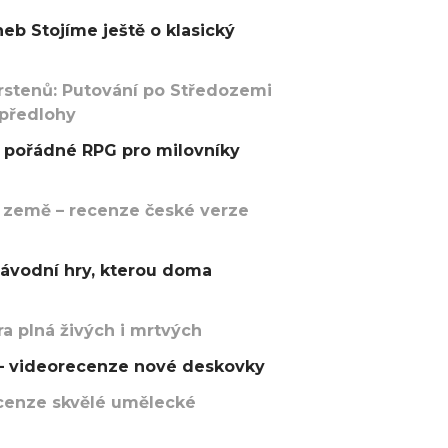
eb Stojíme ještě o klasický
rstenů: Putování po Středozemi
 předlohy
pořádné RPG pro milovníky
 země – recenze české verze
závodní hry, kterou doma
a plná živých i mrtvých
t – videorecenze nové deskovky
recenze skvělé umělecké