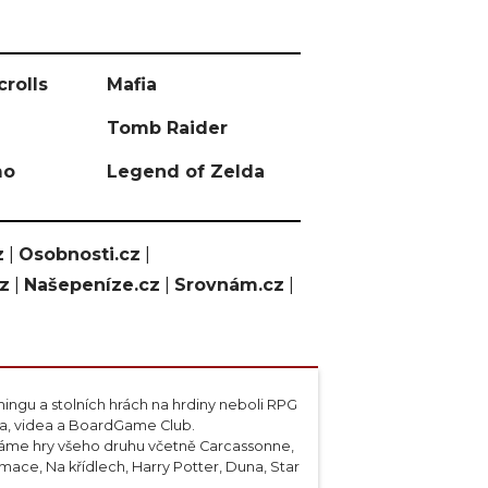
crolls
Mafia
Tomb Raider
mo
Legend of Zelda
z
|
Osobnosti.cz
|
cz
|
Našepeníze.cz
|
Srovnám.cz
|
ngu a stolních hrách na hrdiny neboli RPG
ta, videa a BoardGame Club.
váme hry všeho druhu včetně Carcassonne,
ace, Na křídlech, Harry Potter, Duna, Star