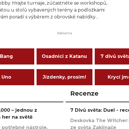
obby. Hrajte turnaje, zúčastněte se workshopů,
nitou u stolů vybavených terény a podložkami
ám poradí s výběrem z obrovské nabídky
n, barev AK Interactive a dalších. Jsme víc
ici 9 wargaming stolů a širokou škálu Gamemat
jdou na své: od narativních po kompetitivní
Bang
Osadníci z Katanu
7 divů svět
dáme pravidelné turnaje a herní dny. Kalendář
bikon Facebooku.
Uno
Jízdenky, prosím!
Krycí j
Recenze
000 – jednou z
7 Divů světa: Duel - r
 her na světě
Deskovka The Witcher:
 potřebné nástroje,
ze světa Zaklínače