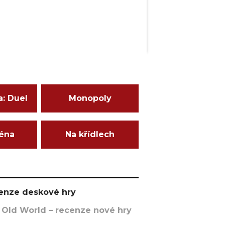
a: Duel
Monopoly
ména
Na křídlech
ecenze deskové hry
 Old World – recenze nové hry