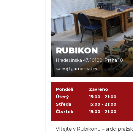
RUBIKON
Hradešínská 47, 10100, Praha 10
sales@gamemat.eu
Pondělí
Zavřeno
Úterý
15:00 - 21:00
Středa
15:00 - 21:00
Čtvrtek
15:00 - 21:00
Vítejte v Rubikonu – srdci pražs