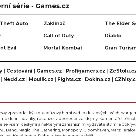
rní série - Games.cz
Theft Auto
Zaklínač
The Elder S
y
Call of Duty
Diablo
nt Evil
Mortal Kombat
Gran Turis
y
|
Cestování
|
Games.cz
|
Profigamers.cz
|
ZeStolu.c
|
Nedd.cz
|
Moulík.cz
|
Fights.cz
|
Dokina.cz
|
CZhity.
eský zpravodajský a databázový herní web o deskových hrách, wargami
ášíme denní novinky, recenze, videorecenze, dojmy, komentáře, téma
 se všemi českými a některými zahraničními vydavatelstvími a pokrý
nu, Bang, Magic: The Gathering, Monopoly, Gloomhaven, Mars: Teraform
ivukraj, Krycí jména, Dobble, Warhammer a další.