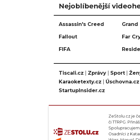
Nejoblíbenější videohe
Assassin's Creed
Grand 
Fallout
Far Cr
FIFA
Reside
Tiscali.cz
|
Zprávy
|
Sport
|
Žen
Karaoketexty.cz
|
Úschovna.cz
StartupInsider.cz
ZeStolu.cz je č
či TTRPG. Přin
Spolupracujeme
Osadníci z Kata
Wars, Marvel, D