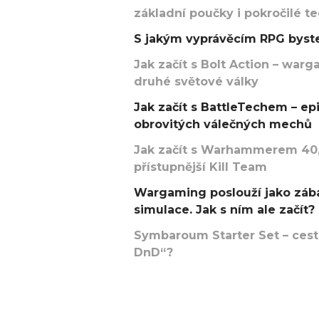
základní poučky i pokročilé t
S jakým vyprávěcím RPG byste
Jak začít s Bolt Action – w
druhé světové války
Jak začít s BattleTechem – ep
obrovitých válečných mechů
Jak začít s Warhammerem 40,
přístupnější Kill Team
Wargaming poslouží jako zába
simulace. Jak s ním ale začít?
Symbaroum Starter Set – cesta
DnD“?