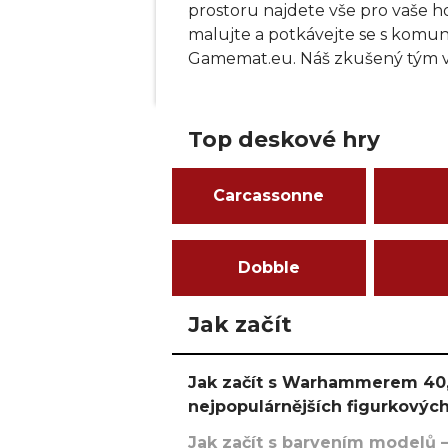
prostoru najdete vše pro vaše h
malujte a potkávejte se s komu
Gamemat.eu. Náš zkušený tým v
Games Workshop, Star Wars: Legio
než obchod, jsme komunita.
Top deskové hry
Hraní je zdarma. Máme k dispoz
podložek a terénů. Všichni si při
Carcassonne
hráče, či deskohráče. Také pořá
akcí najdete níže a nebo na Ru
Dobble
Jak začít
Jak začít s Warhammerem 40,
nejpopulárnějších figurkových
Jak začít s barvením modelů –