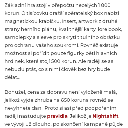
Základní hra stojí v přepočtu necelých 1 800
korun. O tisícovku dražší sběratelský box nabízí
magnetickou krabičku, insert, artwork z druhé
strany herního plánu, kvalitnější karty, lore book,
samolepky a sleeve pro skrytí titulního obrázku
pro ochranu vašeho soukromí. Rovněž existuje
možnost si pořídit pouze figurky pěti hlavních
hrdinek, které stojí 500 korun. Ale raději se asi
nebudu ptát, co s nimi člověk bez hry bude
dělat...
Bohužel, cena za dopravu není vyloženě malá,
jelikož vyjde zhruba na 650 koruna rovněž se
nevyhnete dani. Proto si asi před podpořením
raději nastudujte
pravidla
. Jelikož je
Nightshift
ve vývoji už dlouho, po skončení kampaně půjde