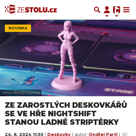
NOVINKA
zdroj: Exotic Cancer
ZE ZAROSTLÝCH DESKOVKÁŘŮ
SE VE HŘE NIGHTSHIFT
STANOU LADNÉ STRIPTÉRKY
24. 6. 2024 11:30
|
Deskovky
| autor:
Ondřej Partl
|