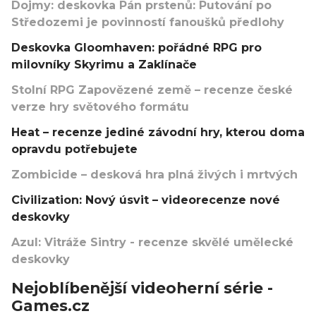
Dojmy: deskovka Pán prstenů: Putování po
Středozemi je povinností fanoušků předlohy
Deskovka Gloomhaven: pořádné RPG pro
milovníky Skyrimu a Zaklínače
Stolní RPG Zapovězené země – recenze české
verze hry světového formátu
Heat – recenze jediné závodní hry, kterou doma
opravdu potřebujete
Zombicide – desková hra plná živých i mrtvých
Civilization: Nový úsvit – videorecenze nové
deskovky
Azul: Vitráže Sintry - recenze skvělé umělecké
deskovky
Nejoblíbenější videoherní série -
Games.cz