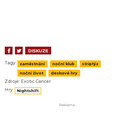
DISKUZE
Tagy:
zaměstnání
noční klub
striptýz
noční život
deskové hry
Zdroje:
Exotic Cancer
Hry:
Nightshift