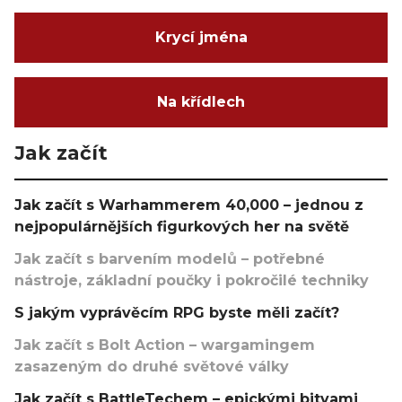
Krycí jména
Na křídlech
Jak začít
Jak začít s Warhammerem 40,000 – jednou z
nejpopulárnějších figurkových her na světě
Jak začít s barvením modelů – potřebné
nástroje, základní poučky i pokročilé techniky
S jakým vyprávěcím RPG byste měli začít?
Jak začít s Bolt Action – wargamingem
zasazeným do druhé světové války
Jak začít s BattleTechem – epickými bitvami