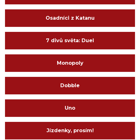
Osadníci z Katanu
7 divů světa: Duel
Monopoly
Dobble
Uno
Jízdenky, prosím!