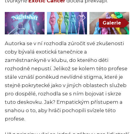
tvůrkyně
Exotic Cancer
docela překvapí.
Galerie
Autorka se v ní rozhodla zúročit své zkušenosti
coby bývalá exotická tanečnice a
zaměstnankyně v klubu, do kterého děti
rozhodně nepustí. Jelikož se kolem této profese
stále vznáší poněkud nevlídné stigma, které je
stejně pokrytecké jako v jiných oblastech služeb
pro dospělé, rozhodla se s ním bojovat i skrze
tuto deskovku. Jak? Empatickým přístupem a
snahou o to, aby hráči pochopili svízele této
profese.