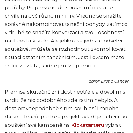
potřeby. Po přesunu do soukromí nastane
chvíle na dvě různé minihry. V jedné se snažíte
správně nakombinovat taneční pohyby, zatímco
v druhé se snažíte konverzací a svou osobností
najít cestu k srdci. Ale jelikož se jedná o odvětví
soutěživé, můžete se rozhodnout zkomplikovat
situaci ostatním tanečnicím. Jestli ovšem máte
srdce ze zlata, klidně jim lze pomoci.
zdroj: Exotic Cancer
Premisa skutečně zní dost neotřele a dovolím si
tvrdit, že nic podobného zde zatím nebylo. A
dost pravděpodobně s tím souhlasí i mnoho
dalších hráčů, protože projekt zvládl jen chvíli po
spuštění své kampaně na
Kickstarteru
vybrat