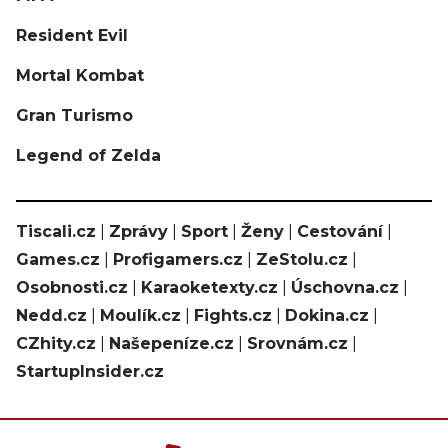
Resident Evil
Mortal Kombat
Gran Turismo
Legend of Zelda
Tiscali.cz
|
Zprávy
|
Sport
|
Ženy
|
Cestování
|
Games.cz
|
Profigamers.cz
|
ZeStolu.cz
|
Osobnosti.cz
|
Karaoketexty.cz
|
Úschovna.cz
|
Nedd.cz
|
Moulík.cz
|
Fights.cz
|
Dokina.cz
|
CZhity.cz
|
Našepeníze.cz
|
Srovnám.cz
|
StartupInsider.cz