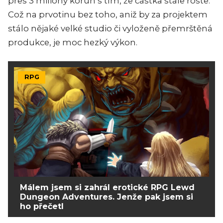
přes 3 miliony korun s tím, že částka stále roste.
Což na prvotinu bez toho, aniž by za projektem
stálo nějaké velké studio či vyloženě přemrštěná
produkce, je moc hezký výkon.
RPG
Málem jsem si zahrál erotické RPG Lewd
Dungeon Adventures. Jenže pak jsem si
ho přečetl