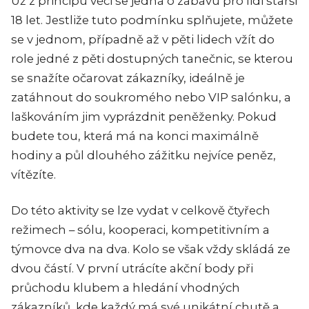
Už z principu věci se jedná o zábavu pro lidi starší
18 let. Jestliže tuto podmínku splňujete, můžete
se v jednom, případně až v pěti lidech vžít do
role jedné z pěti dostupných tanečnic, se kterou
se snažíte očarovat zákazníky, ideálně je
zatáhnout do soukromého nebo VIP salónku, a
laškováním jim vyprázdnit peněženky. Pokud
budete tou, která má na konci maximálně
hodiny a půl dlouhého zážitku nejvíce peněz,
vítězíte.
Do této aktivity se lze vydat v celkově čtyřech
režimech – sólu, kooperaci, kompetitivním a
týmovce dva na dva. Kolo se však vždy skládá ze
dvou částí. V první utrácíte akční body při
průchodu klubem a hledání vhodných
zákazníků, kde každý má své unikátní chutě a