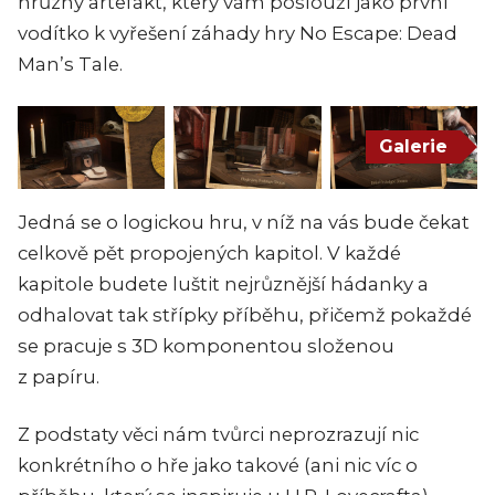
hrůzný artefakt, který vám poslouží jako první
vodítko k vyřešení záhady hry No Escape: Dead
Man’s Tale.
Galerie
Jedná se o logickou hru, v níž na vás bude čekat
celkově pět propojených kapitol. V každé
kapitole budete luštit nejrůznější hádanky a
odhalovat tak střípky příběhu, přičemž pokaždé
se pracuje s 3D komponentou složenou
z papíru.
Z podstaty věci nám tvůrci neprozrazují nic
konkrétního o hře jako takové (ani nic víc o