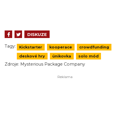
DISKUZE
Tagy:
Kickstarter
kooperace
crowdfunding
deskové hry
únikovka
solo mód
Zdroje:
Mysterious Package Company