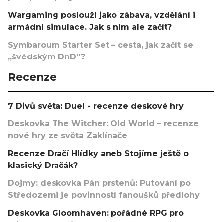
Wargaming poslouží jako zábava, vzdělání i
armádní simulace. Jak s ním ale začít?
Symbaroum Starter Set – cesta, jak začít se
„švédským DnD“?
Recenze
7 Divů světa: Duel - recenze deskové hry
Deskovka The Witcher: Old World – recenze
nové hry ze světa Zaklínače
Recenze Dračí Hlídky aneb Stojíme ještě o
klasický Dračák?
Dojmy: deskovka Pán prstenů: Putování po
Středozemi je povinností fanoušků předlohy
Deskovka Gloomhaven: pořádné RPG pro