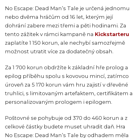
No Escape: Dead Man’s Tale je určená jednomu
nebo dvěma hráčům od 16 let, kterým její
dohrání zabere mezi třemi a pěti hodinami. Za
tento zážitek v rámci kampaně na
Kickstarteru
zaplatíte 1 150 korun, ale nechybí samozřejmě
možnost utratit více za dodatečný obsah.
Za 1 700 korun obdržíte k základní hře prolog a
epilog příběhu spolu s kovovou mincí, zatímco
úroveň za 5 170 korun vám hru zajistí v dřevěné
truhlici, s limitovaným artefaktem, certifikátem a
personalizovaným prologem i epilogem.
Poštovné se pohybuje od 370 do 460 korun a z
celkové částky budete muset uhradit daň. Hra
No Escape: Dead Man’s Tale by odhadem měla