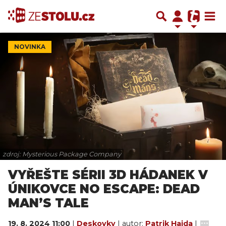
NOVINKA
zdroj: Mysterious Package Company
VYŘEŠTE SÉRII 3D HÁDANEK V
ÚNIKOVCE NO ESCAPE: DEAD
MAN’S TALE
19. 8. 2024 11:00
|
Deskovky
| autor:
Patrik Hajda
|