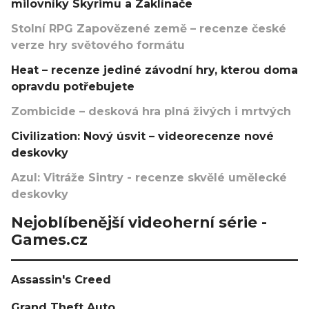
milovníky Skyrimu a Zaklínače
Stolní RPG Zapovězené země – recenze české
verze hry světového formátu
Heat – recenze jediné závodní hry, kterou doma
opravdu potřebujete
Zombicide – desková hra plná živých i mrtvých
Civilization: Nový úsvit – videorecenze nové
deskovky
Azul: Vitráže Sintry - recenze skvělé umělecké
deskovky
Nejoblíbenější videoherní série -
Games.cz
Assassin's Creed
Grand Theft Auto