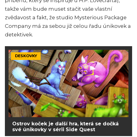
příběhu, který se inspiruje u H.P. Lovecrafta),
takže vám bude muset stačit vaše vlastní
zvědavost a fakt, že studio Mysterious Package
Company má za sebou již celou řadu únikovek a
detektivek.
DESKOVKY
Ostrov koček je další hra, která se dočká
své únikovky v sérii Side Quest