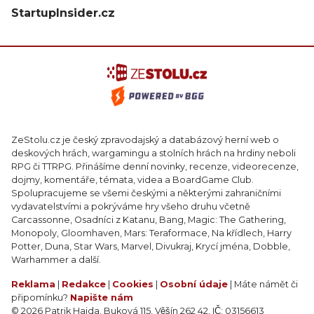
StartupInsider.cz
ZeStolu.cz je český zpravodajský a databázový herní web o
deskových hrách, wargamingu a stolních hrách na hrdiny neboli
RPG či TTRPG. Přinášíme denní novinky, recenze, videorecenze,
dojmy, komentáře, témata, videa a BoardGame Club.
Spolupracujeme se všemi českými a některými zahraničními
vydavatelstvími a pokrýváme hry všeho druhu včetně
Carcassonne, Osadníci z Katanu, Bang, Magic: The Gathering,
Monopoly, Gloomhaven, Mars: Teraformace, Na křídlech, Harry
Potter, Duna, Star Wars, Marvel, Divukraj, Krycí jména, Dobble,
Warhammer a další.
Reklama
|
Redakce
|
Cookies
|
Osobní údaje
| Máte námět či
připomínku?
Napište nám
© 2026 Patrik Hajda, Buková 115, Věšín 262 42, IČ: 03156613