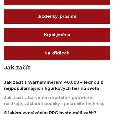
Jízdenky, prosím!
Krycí jména
Na křídlech
Jak začít
Jak začít s Warhammerem 40,000 – jednou z
nejpopulárnějších figurkových her na světě
Jak začít s barvením modelů – potřebné
nástroje, základní poučky i pokročilé techniky
S jakým vyprávěcím RPG byste měli začít?