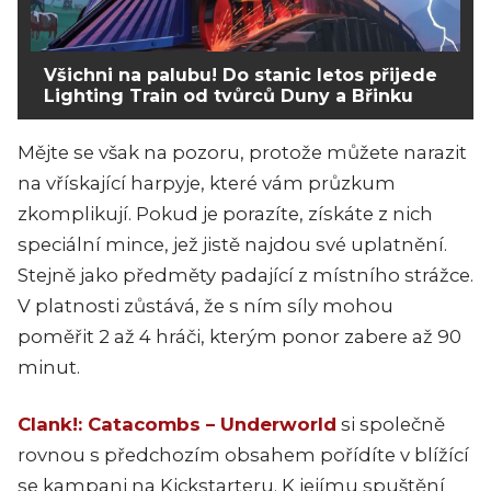
Všichni na palubu! Do stanic letos přijede
Lighting Train od tvůrců Duny a Břinku
Mějte se však na pozoru, protože můžete narazit
na vřískající harpyje, které vám průzkum
zkomplikují. Pokud je porazíte, získáte z nich
speciální mince, jež jistě najdou své uplatnění.
Stejně jako předměty padající z místního strážce.
V platnosti zůstává, že s ním síly mohou
poměřit 2 až 4 hráči, kterým ponor zabere až 90
minut.
Clank!: Catacombs – Underworld
si společně
rovnou s předchozím obsahem pořídíte v blížící
se kampani na Kickstarteru. K jejímu spuštění