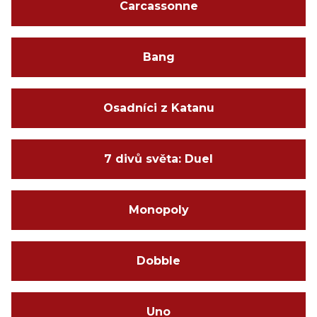
Carcassonne
Bang
Osadníci z Katanu
7 divů světa: Duel
Monopoly
Dobble
Uno