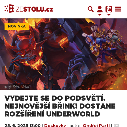
NOVINKA
zdroj: Dire Wolf
VYDEJTE SE DO PODSVĚTÍ.
NEJNOVĚJŠÍ BŘINK! DOSTANE
ROZŠÍŘENÍ UNDERWORLD
25. 6. 2025 13:00
|
Deskovky
| autor:
Ondřej Partl
|