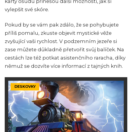
karty osudu přinesou další možnosti, jak si
vylepšit své skóre.
Pokud by se vám pak zdálo, že se pohybujete
příliš pomalu, zkuste objevit mystické věže
zvyšující vaši rychlost. V podzemním jezeře si
zase můžete důkladně přetvořit svůj balíček. Na
cestách lze též potkat asistenčního raracha, díky
němuž se dozvíte více informací z tajných knih.
DESKOVKY