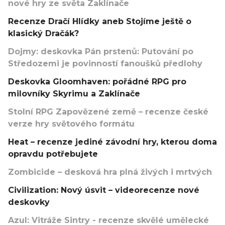
nové hry ze světa Zaklínače
Recenze Dračí Hlídky aneb Stojíme ještě o
klasický Dračák?
Dojmy: deskovka Pán prstenů: Putování po
Středozemi je povinností fanoušků předlohy
Deskovka Gloomhaven: pořádné RPG pro
milovníky Skyrimu a Zaklínače
Stolní RPG Zapovězené země – recenze české
verze hry světového formátu
Heat – recenze jediné závodní hry, kterou doma
opravdu potřebujete
Zombicide – desková hra plná živých i mrtvých
Civilization: Nový úsvit – videorecenze nové
deskovky
Azul: Vitráže Sintry - recenze skvělé umělecké