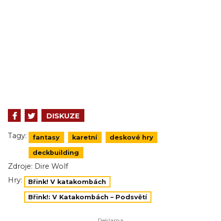
DISKUZE
Tagy:
fantasy
karetní
deskové hry
deckbuilding
Zdroje:
Dire Wolf
Hry:
Břink! V katakombách
Břink!: V Katakombách – Podsvětí