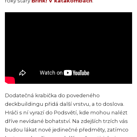
roky starý
Břink! V katakombách
.
Dodatečná krabička do povedeného
deckbuildingu přidá další vrstvu, a to doslova.
Hráči s ní vyrazí do Podsvětí, kde mohou nalézt
dříve nevídané bohatství. Na zdejších trzích vás
budou lákat nové jedinečné předměty, zatímco