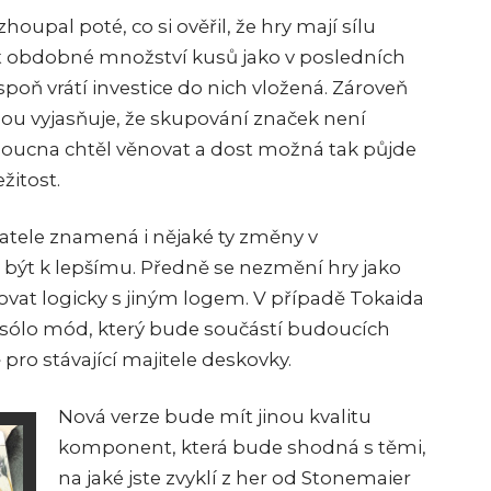
oupal poté, co si ověřil, že hry mají sílu
at obdobné množství kusů jako v posledních
spoň vrátí investice do nich vložená. Zároveň
ou vyjasňuje, že skupování značek není
doucna chtěl věnovat a dost možná tak půjde
žitost.
tele znamená i nějaké ty změny v
 být k lepšímu. Předně se nezmění hry jako
ovat logicky s jiným logem. V případě Tokaida
a sólo mód, který bude součástí budoucích
pro stávající majitele deskovky.
Nová verze bude mít jinou kvalitu
komponent, která bude shodná s těmi,
na jaké jste zvyklí z her od Stonemaier