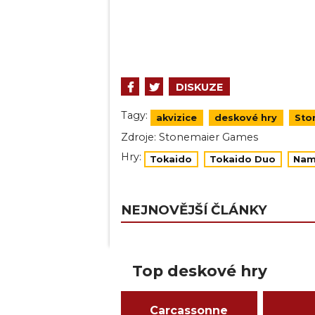
DISKUZE
Tagy:
akvizice
deskové hry
Sto
Zdroje:
Stonemaier Games
Hry:
Tokaido
Tokaido Duo
Nami
NEJNOVĚJŠÍ ČLÁNKY
Top deskové hry
Carcassonne