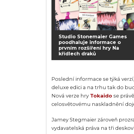
Studio Stonemaier Games
poodhaluje informace o
prvním rozšíření hry Na
křídlech draků
Poslední informace se týká verz
deluxe edici a na trhu tak do bu
Nová verze hry
Tokaido
se právě
celosvětovému naskladnění dojde
Jamey Stegmaier zároveň prozradi
vydavatelská práva na tři deskov