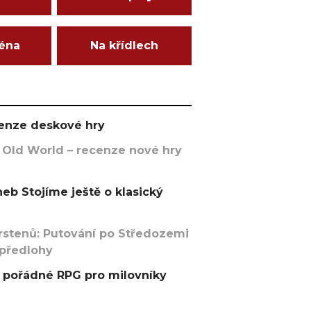
ména
Na křídlech
ecenze deskové hry
 Old World – recenze nové hry
eb Stojíme ještě o klasický
rstenů: Putování po Středozemi
 předlohy
pořádné RPG pro milovníky