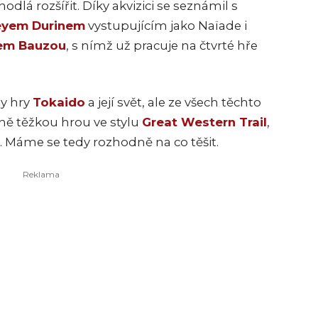
hodlá rozšířit. Díky akvizici se seznámil s
eyem Durinem
vystupujícím jako Naïade i
em Bauzou
, s nímž už pracuje na čtvrté hře
py hry
Tokaido
a její svět, ale ze všech těchto
ně těžkou hrou ve stylu
Great Western Trail
,
 Máme se tedy rozhodně na co těšit.