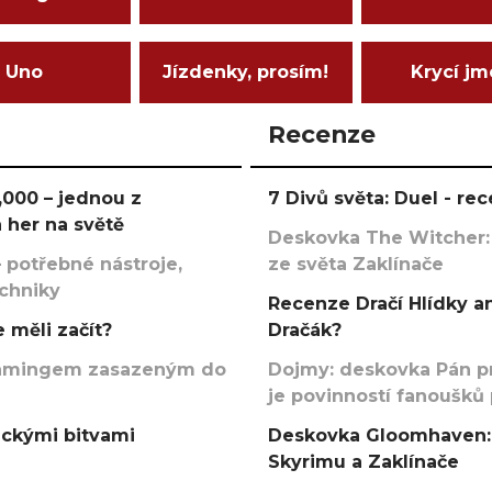
Uno
Jízdenky, prosím!
Krycí j
Recenze
000 – jednou z
7 Divů světa: Duel - r
 her na světě
Deskovka The Witcher:
 potřebné nástroje,
ze světa Zaklínače
echniky
Recenze Dračí Hlídky an
 měli začít?
Dračák?
argamingem zasazeným do
Dojmy: deskovka Pán p
je povinností fanoušků
ickými bitvami
Deskovka Gloomhaven: 
Skyrimu a Zaklínače