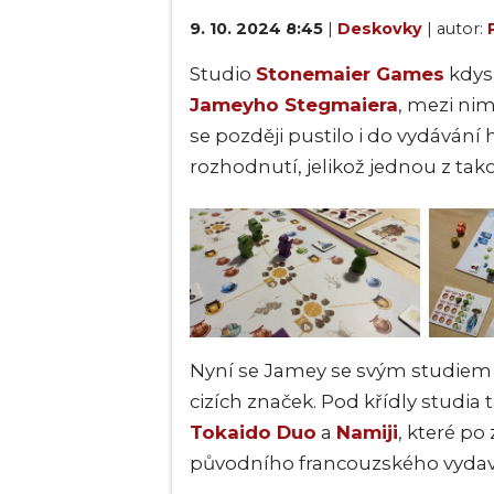
9. 10. 2024 8:45
|
Deskovky
| autor:
Studio
Stonemaier Games
kdysi
Jameyho Stegmaiera
, mezi ni
se později pustilo i do vydávání 
rozhodnutí, jelikož jednou z ta
Nyní se Jamey se svým studiem 
cizích značek. Pod křídly studia 
Tokaido Duo
a
Namiji
, které p
původního francouzského vyda