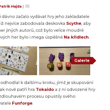
Patrik Hajda
|
 dávno začalo vydávat hry jeho zakladatele
miž nejvíce zabodovala deskovka
Scythe
, aby
her jiných autorů, což bylo velice moudré
kových her bylo i mega úspěšné
Na křídlech
.
Galerie
odhodlal k dalšímu kroku, jímž je skupování
tak nově patří hra
Tokaido
a z ní odvozené hry
o zdlouhavém procesu opustily svého
vatele
Funforge
.