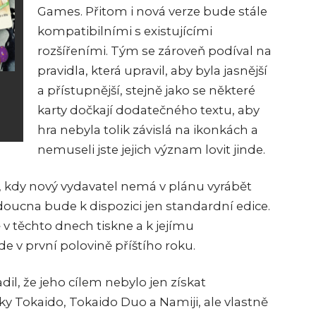
Games. Přitom i nová verze bude stále
kompatibilními s existujícími
rozšířeními. Tým se zároveň podíval na
pravidla, která upravil, aby byla jasnější
a přístupnější, stejně jako se některé
karty dočkají dodatečného textu, aby
hra nebyla tolik závislá na ikonkách a
nemuseli jste jejich význam lovit jinde.
í, kdy nový vydavatel nemá v plánu vyrábět
doucna bude k dispozici jen standardní edice.
 v těchto dnech tiskne a k jejímu
 v první polovině příštího roku.
l, že jeho cílem nebylo jen získat
ky Tokaido, Tokaido Duo a Namiji, ale vlastně