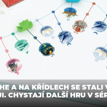
HE A NA KŘÍDLECH SE STALI
. CHYSTAJÍ DALŠÍ HRU V SÉR