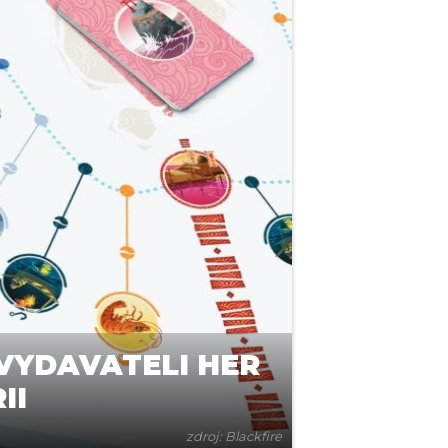
 VYDAVATELI HER
II
zdroj: Blackfire