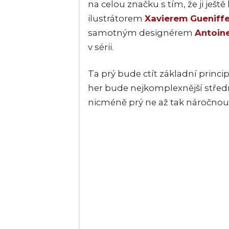
na celou značku s tím, že ji ještě 
ilustrátorem
Xavierem Gueniff
samotným designérem
Antoin
v sérii.
Ta prý bude ctít základní princi
her bude nejkomplexnější střed
nicméně prý ne až tak náročnou.