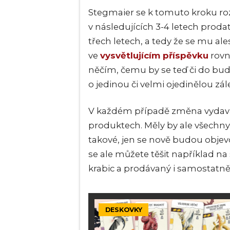
Stegmaier se k tomuto kroku rozh
v následujících 3-4 letech prod
třech letech, a tedy že se mu ale
ve
vysvětlujícím příspěvku
rovn
něčím, čemu by se teď či do bu
o jedinou či velmi ojedinělou zále
V každém případě změna vydava
produktech. Měly by ale všechny
takové, jen se nově budou objev
se ale můžete těšit například n
krabic a prodávaný i samostatně 
DESKOVKY