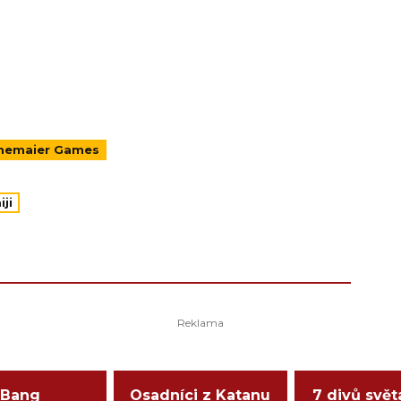
nemaier Games
ji
Bang
Osadníci z Katanu
7 divů svět